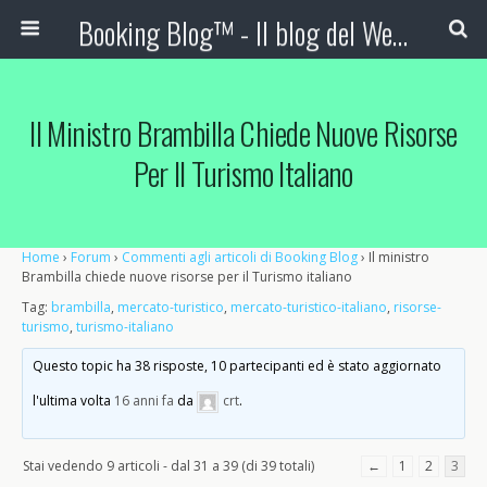
Booking Blog™ - Il blog del Web Marketing Turistico
Il Ministro Brambilla Chiede Nuove Risorse
Per Il Turismo Italiano
Home
›
Forum
›
Commenti agli articoli di Booking Blog
›
Il ministro
Brambilla chiede nuove risorse per il Turismo italiano
Tag:
brambilla
,
mercato-turistico
,
mercato-turistico-italiano
,
risorse-
turismo
,
turismo-italiano
Questo topic ha 38 risposte, 10 partecipanti ed è stato aggiornato
l'ultima volta
16 anni fa
da
crt
.
Stai vedendo 9 articoli - dal 31 a 39 (di 39 totali)
←
1
2
3