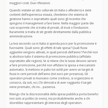
maggiori costi. Due riflessioni.
Quando visitate un sito culturale (in Italia o allìestero) e siete
contenti dell‘esperienza vissuta, chiedetevi che sistema di
gestione hanno e soprattutto quali sono gli incentivi che
spingono il management a fare bene. Nella maggior parte dei
casi scoprirete che si tratta di privati, di trust o fondazioni.
Raramente si tratta di siti gestiti direttamente dalla pubblica
amministrazione.
La tesi secondo cui in Italia si spenda poco per la promozione è
fuorviante. Quali sono gli effetti di tale spesa? Quali flussi
aggiuntivi vengono attivati, in quali periodi dell’anno? Perché non
si abolisce tutto il sistema di promozione pubblica (affidato
soprattutto alle regioni). Se si ritiene che le tasse devono servire
a fare promozione, perché non affidare la spesa a meccanismi
automatici. Si mettono in palio tot soldi per avere un target di
flussi in certi periodi dell’anno (tot euro per presenza). Gli
operatori privati si muovano come credono, si organizzino in
consorzi, da soli, ecc.Chi dimostra di aver raggiunto il target
viene premiato, chi no… pazienza.
Ritengo che la discrezionalità della spesa pubblica porta benefici
non solo ai politici (è ovvio), ma probabilmente anche a chi
dovrebbe rappresentare gli interessi degli operatori.