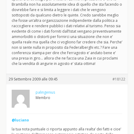
Brambilla non ha assolutamente idea di quello che sta facendo o
dovrebbe fare e si limita a leggere i dati che le vengono
sottoposti da qualcuno dietro le quinte. Credo sarebbe meglio
che fosse un’altra organizzazione indipendente dalla politica a
raccogliere e rendere pubblici i dati relativi al turismo. Penso sia
evidente di come i dati forniti dall’Istat vengano preventivamente
ammorbiditi o distorti per fornirci una situazione che non e’
quella reale ma quella che ci vogliono far credere che sia. Perche’
non si sente nulla in proposito da Federalberghi etc.? Fare una
conferenza stampa per dire che Ferragosto e’ andato bene e’
una presa in giro… allora che ne faccia una Zaia in cui proclami
che la vendita di angurie in agosto e’ stata ottima!
29 Settembre 2009 alle 09:45
#18122
palingenius
Membro
@luciano
la tua nota puntuale ci riporta appunto alla realta’ dei fatti e cioe’