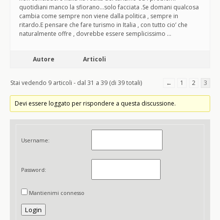
quotidiani manco la sfiorano…solo facciata .Se domani qualcosa
cambia come sempre non viene dalla politica , sempre in
ritardo.E pensare che fare turismo in Italia , con tutto cio’ che
naturalmente offre , dovrebbe essere semplicissimo …
Autore
Articoli
Stai vedendo 9 articoli - dal 31 a 39 (di 39 totali)
←
1
2
3
Devi essere loggato per rispondere a questa discussione.
Username:
Password:
Mantienimi connesso
Login