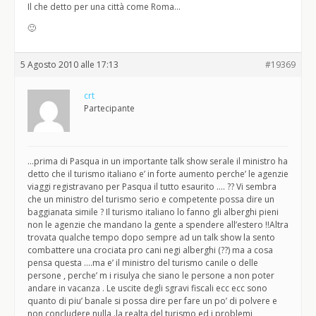
Il che detto per una città come Roma…
🙂
5 Agosto 2010 alle 17:13
#19369
crt
Partecipante
…prima di Pasqua in un importante talk show serale il ministro ha
detto che il turismo italiano e’ in forte aumento perche’ le agenzie
viaggi registravano per Pasqua il tutto esaurito …. ?? Vi sembra
che un ministro del turismo serio e competente possa dire un
baggianata simile ? Il turismo italiano lo fanno gli alberghi pieni
non le agenzie che mandano la gente a spendere all’estero !!Altra
trovata qualche tempo dopo sempre ad un talk show la sento
combattere una crociata pro cani negi alberghi (??) ma a cosa
pensa questa ….ma e’ il ministro del turismo canile o delle
persone , perche’ m i risulya che siano le persone a non poter
andare in vacanza . Le uscite degli sgravi fiscali ecc ecc sono
quanto di piu’ banale si possa dire per fare un po’ di polvere e
non concludere nulla .la realta del turismo ed i problemi