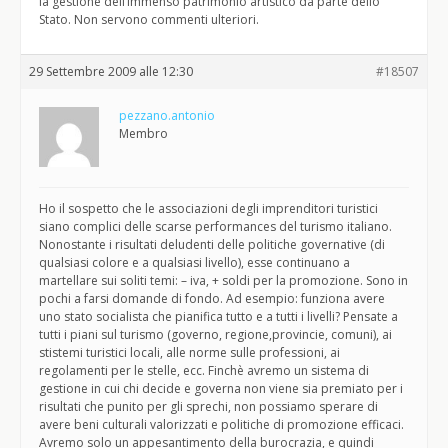
la gestione dell’immenso patrimonio artistico da parte dello
Stato. Non servono commenti ulteriori.
29 Settembre 2009 alle 12:30
#18507
pezzano.antonio
Membro
Ho il sospetto che le associazioni degli imprenditori turistici
siano complici delle scarse performances del turismo italiano.
Nonostante i risultati deludenti delle politiche governative (di
qualsiasi colore e a qualsiasi livello), esse continuano a
martellare sui soliti temi: – iva, + soldi per la promozione. Sono in
pochi a farsi domande di fondo. Ad esempio: funziona avere
uno stato socialista che pianifica tutto e a tutti i livelli? Pensate a
tutti i piani sul turismo (governo, regione,provincie, comuni), ai
stistemi turistici locali, alle norme sulle professioni, ai
regolamenti per le stelle, ecc. Finchè avremo un sistema di
gestione in cui chi decide e governa non viene sia premiato per i
risultati che punito per gli sprechi, non possiamo sperare di
avere beni culturali valorizzati e politiche di promozione efficaci.
Avremo solo un appesantimento della burocrazia, e quindi