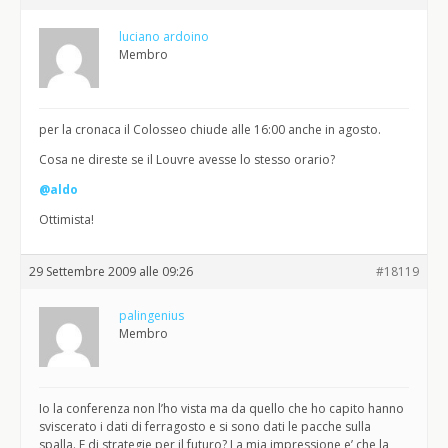
luciano ardoino
Membro
per la cronaca il Colosseo chiude alle 16:00 anche in agosto.
Cosa ne direste se il Louvre avesse lo stesso orario?
@aldo
Ottimista!
29 Settembre 2009 alle 09:26
#18119
palingenius
Membro
Io la conferenza non l’ho vista ma da quello che ho capito hanno
sviscerato i dati di ferragosto e si sono dati le pacche sulla
spalla. E di strategie per il futuro? La mia impressione e’ che la