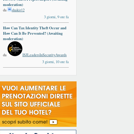
moderation)
da
shakir12
3 giorni, 9 ore fa
How Can Tax Identity Theft Occur and
How Can It Be Prevented? (Awaiting
moderation)
da
ISJLeadersInSecurityAwards
3 giorni, 10 ore fa