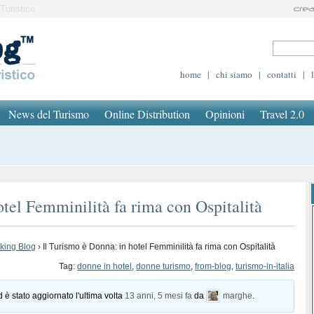
Turistico
home
|
chi siamo
|
contatti
|
News del Turismo
Online Distribution
Opinioni
Travel 2.0
otel Femminilità fa rima con Ospitalità
oking Blog
›
Il Turismo è Donna: in hotel Femminilità fa rima con Ospitalità
Tag:
donne in hotel
,
donne turismo
,
from-blog
,
turismo-in-italia
d è stato aggiornato l'ultima volta
13 anni, 5 mesi fa
da
marghe
.