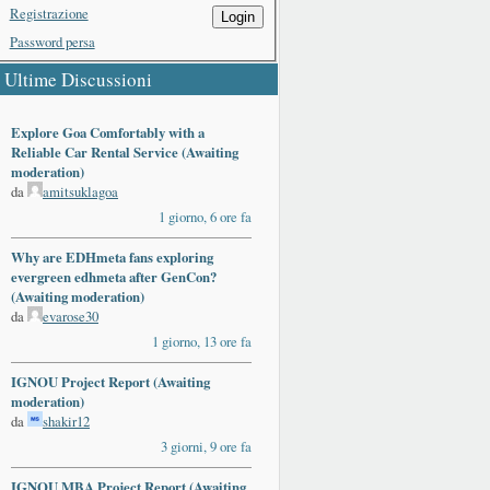
Registrazione
Login
Password persa
Ultime Discussioni
Explore Goa Comfortably with a
Reliable Car Rental Service (Awaiting
moderation)
da
amitsuklagoa
1 giorno, 6 ore fa
Why are EDHmeta fans exploring
evergreen edhmeta after GenCon?
(Awaiting moderation)
da
evarose30
1 giorno, 13 ore fa
IGNOU Project Report (Awaiting
moderation)
da
shakir12
3 giorni, 9 ore fa
IGNOU MBA Project Report (Awaiting