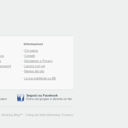
Informazioni
-
Chi siamo
sso
-
Contatti
s
-
Disclaimer e Privacy
assword
-
Lavora con noi
-
Mappa del sito
-
La tua pubblicità su BB
Seguici su Facebook
lulare
Entra nel gruppo
e
diventa un fan
-
Booking Blog
™ -
Il blog del Web Marketing Turistico