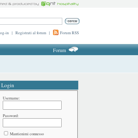
log-in
|
Registrati al forum
|
Forum RSS
Forum
Login
Username:
Password:
Mantienimi connesso