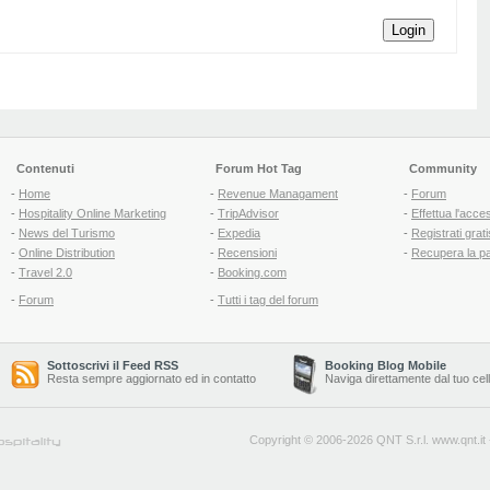
Login
Contenuti
Forum Hot Tag
Community
-
Home
-
Revenue Managament
-
Forum
-
Hospitality Online Marketing
-
TripAdvisor
-
Effettua l'acce
-
News del Turismo
-
Expedia
-
Registrati grati
-
Online Distribution
-
Recensioni
-
Recupera la p
-
Travel 2.0
-
Booking.com
-
Forum
-
Tutti i tag del forum
Sottoscrivi il Feed RSS
Booking Blog Mobile
Resta sempre aggiornato ed in contatto
Naviga direttamente dal tuo cel
Copyright © 2006-2026 QNT S.r.l.
www.qnt.it