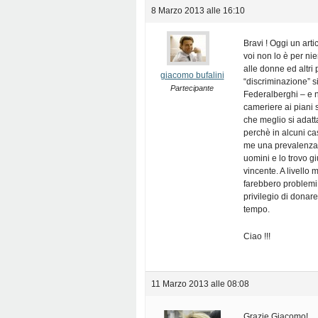
8 Marzo 2013 alle 16:10
Bravi ! Oggi un art
voi non lo è per ni
alle donne ed altri 
giacomo bufalini
“discriminazione” s
Partecipante
Federalberghi – e 
cameriere ai piani
che meglio si adatt
perchè in alcuni cas
me una prevalenza d
uomini e lo trovo gi
vincente. A livello
farebbero problemi
privilegio di donar
tempo.
Ciao !!!
11 Marzo 2013 alle 08:08
Grazie Giacomo!