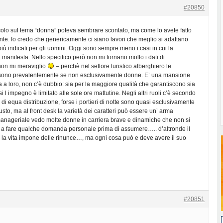
#20850
icolo sul tema “donna” poteva sembrare scontato, ma come lo avete fatto
ente. Io credo che genericamente ci siano lavori che meglio si adattano
più indicati per gli uomini. Oggi sono sempre meno i casi in cui la
i manifesta. Nello specifico però non mi tornano molto i dati di
non mi meraviglio
– perchè nel settore turistico alberghiero le
 sono prevalentemente se non esclusivamente donne. E’ una mansione
a a loro, non c’è dubbio: sia per la maggiore qualità che garantiscono sia
i l impegno è limitato alle sole ore mattutine. Negli altri ruoli c’è secondo
i equa distribuzione, forse i portieri di notte sono quasi esclusivamente
usto, ma al front desk la varietà dei caratteri può essere un’ arma
 manageriale vedo molte donne in carriera brave e dinamiche che non si
 a fare qualche domanda personale prima di assumere….. d’altronde il
e la vita impone delle rinunce…, ma ogni cosa può e deve avere il suo
#20851