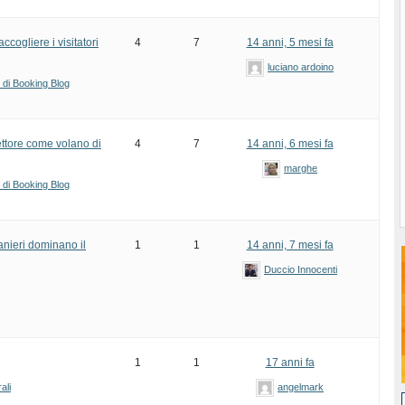
ccogliere i visitatori
4
7
14 anni, 5 mesi fa
luciano ardoino
i di Booking Blog
settore come volano di
4
7
14 anni, 6 mesi fa
marghe
i di Booking Blog
ranieri dominano il
1
1
14 anni, 7 mesi fa
Duccio Innocenti
1
1
17 anni fa
ali
angelmark