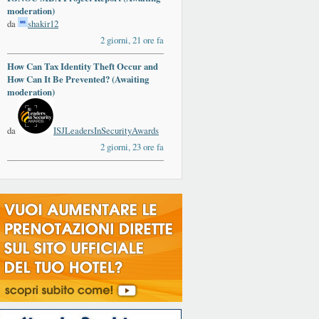
moderation)
da
shakir12
2 giorni, 21 ore fa
How Can Tax Identity Theft Occur and
How Can It Be Prevented? (Awaiting
moderation)
da
ISJLeadersInSecurityAwards
2 giorni, 23 ore fa