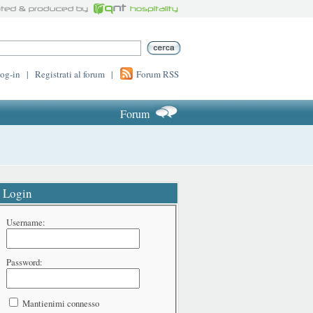
log-in
|
Registrati al forum
|
Forum RSS
Forum
Login
Username:
Password:
Mantienimi connesso