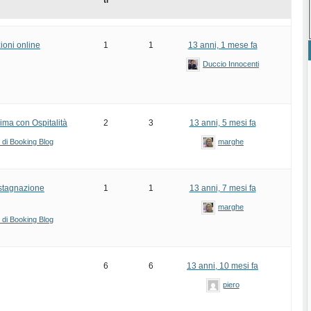
ti
zioni online
1
1
13 anni, 1 mese fa
Duccio Innocenti
rima con Ospitalità
2
3
13 anni, 5 mesi fa
i di Booking Blog
marghe
e stagnazione
1
1
13 anni, 7 mesi fa
marghe
i di Booking Blog
6
6
13 anni, 10 mesi fa
piero