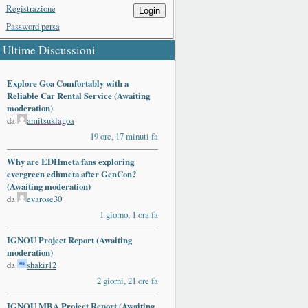
Registrazione
Login
Password persa
Ultime Discussioni
Explore Goa Comfortably with a
Reliable Car Rental Service (Awaiting
moderation)
da
amitsuklagoa
19 ore, 17 minuti fa
Why are EDHmeta fans exploring
evergreen edhmeta after GenCon?
(Awaiting moderation)
da
evarose30
1 giorno, 1 ora fa
IGNOU Project Report (Awaiting
moderation)
da
shakir12
2 giorni, 21 ore fa
IGNOU MBA Project Report (Awaiting