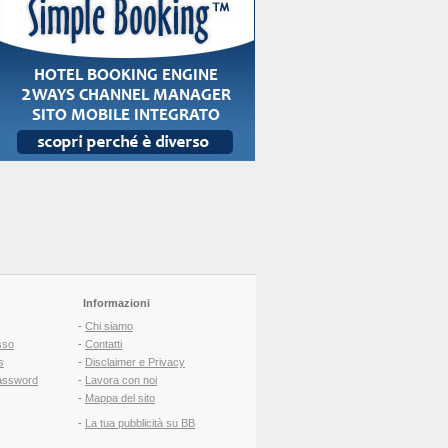
Informazioni
-
Chi siamo
sso
-
Contatti
s
-
Disclaimer e Privacy
assword
-
Lavora con noi
-
Mappa del sito
-
La tua pubblicità su BB