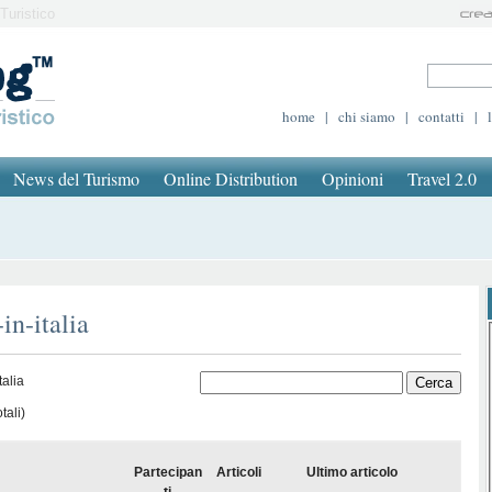
Turistico
home
|
chi siamo
|
contatti
|
News del Turismo
Online Distribution
Opinioni
Travel 2.0
in-italia
talia
tali)
Partecipan
Articoli
Ultimo articolo