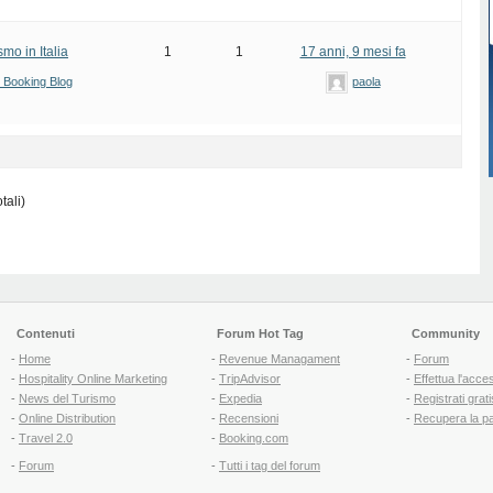
smo in Italia
1
1
17 anni, 9 mesi fa
di Booking Blog
paola
tali)
Contenuti
Forum Hot Tag
Community
-
Home
-
Revenue Managament
-
Forum
-
Hospitality Online Marketing
-
TripAdvisor
-
Effettua l'acce
-
News del Turismo
-
Expedia
-
Registrati grati
-
Online Distribution
-
Recensioni
-
Recupera la p
-
Travel 2.0
-
Booking.com
-
Forum
-
Tutti i tag del forum