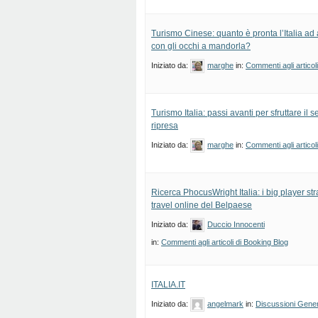
Turismo Cinese: quanto è pronta l’Italia ad a
con gli occhi a mandorla?
Iniziato da:
marghe
in:
Commenti agli articol
Turismo Italia: passi avanti per sfruttare il 
ripresa
Iniziato da:
marghe
in:
Commenti agli articol
Ricerca PhocusWright Italia: i big player st
travel online del Belpaese
Iniziato da:
Duccio Innocenti
in:
Commenti agli articoli di Booking Blog
ITALIA.IT
Iniziato da:
angelmark
in:
Discussioni Gener