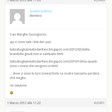
1 Marzo 2012 alle 11:20
#20449
luciano ardoino
Membro
Ciao Marghe, buongiorno,
qui ci sono tutti i link del caso
tuttosbagliatotuttodarifare.blogspot.com/2012/02/dalla-
brambilla-gnudi-non-e-cambiato.html
tuttosbagliatotuttodarifare.blogspot.com/2010/10/ma-quanti-
sono-i-cinesi-che-vengono-in.html
… dove ci sono le loro (cinesi) fonti. Le nostre lasciamo perdere
ch’è meglio.
Un salutone
1 Marzo 2012 alle 11:22
#20451