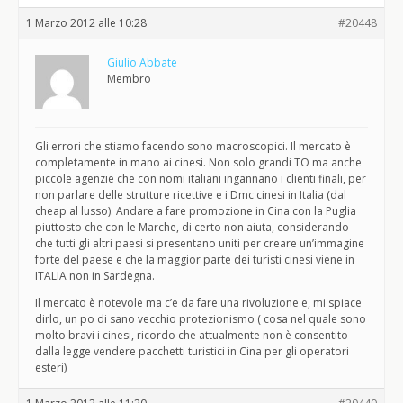
1 Marzo 2012 alle 10:28
#20448
Giulio Abbate
Membro
Gli errori che stiamo facendo sono macroscopici. Il mercato è
completamente in mano ai cinesi. Non solo grandi TO ma anche
piccole agenzie che con nomi italiani ingannano i clienti finali, per
non parlare delle strutture ricettive e i Dmc cinesi in Italia (dal
cheap al lusso). Andare a fare promozione in Cina con la Puglia
piuttosto che con le Marche, di certo non aiuta, considerando
che tutti gli altri paesi si presentano uniti per creare un’immagine
forte del paese e che la maggior parte dei turisti cinesi viene in
ITALIA non in Sardegna.
Il mercato è notevole ma c’e da fare una rivoluzione e, mi spiace
dirlo, un po di sano vecchio protezionismo ( cosa nel quale sono
molto bravi i cinesi, ricordo che attualmente non è consentito
dalla legge vendere pacchetti turistici in Cina per gli operatori
esteri)