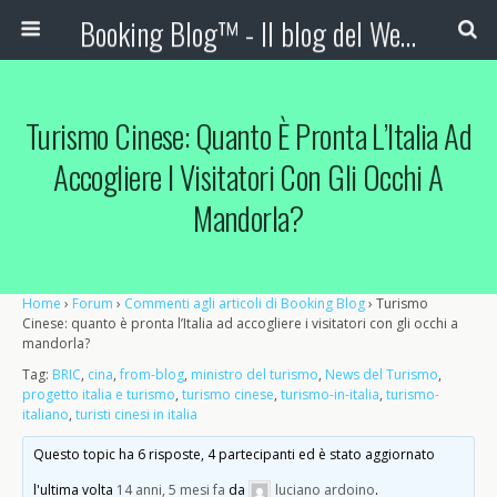
Booking Blog™ - Il blog del Web Marketing Turistico
Turismo Cinese: Quanto È Pronta L’Italia Ad
Accogliere I Visitatori Con Gli Occhi A
Mandorla?
Home
›
Forum
›
Commenti agli articoli di Booking Blog
›
Turismo
Cinese: quanto è pronta l’Italia ad accogliere i visitatori con gli occhi a
mandorla?
Tag:
BRIC
,
cina
,
from-blog
,
ministro del turismo
,
News del Turismo
,
progetto italia e turismo
,
turismo cinese
,
turismo-in-italia
,
turismo-
italiano
,
turisti cinesi in italia
Questo topic ha 6 risposte, 4 partecipanti ed è stato aggiornato
l'ultima volta
14 anni, 5 mesi fa
da
luciano ardoino
.