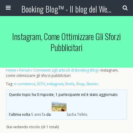
Booking Blog™ - Il blog del Web Marketing Turistico
Instagram, Come Ottimizzare Gli Sforzi
Pubblicitari
Home
›
Forum
›
Commenti agli articoli di Booking Blog
›
Instagram,
come ottimizzare gli sforzi pubblicitari
Tag:
e-commerce
,
IGTV
,
instagram
,
Reels
,
Shop
,
Stories
Questo topic ha 0 risposte, 1 partecipante ed è stato aggiornato
l'ultima volta
5 anni fa
da
Sacha Tellini
.
Stai vedendo rticolo (di 1 totali)