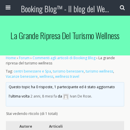
Booking Blog™ - Il blog del Web Marketing Turistico
La Grande Ripresa Del Turismo Wellness
Home
›
Forum
›
Commenti agli articoli di Booking Blog
›
La grande
ripresa del turismo wellness
Tag:
centri benessere e Spa
,
turismo benessere
,
turismo wellness
,
Vacanze benessere
,
wellness
,
wellness travel
Questo topic ha 0 risposte, 1 partecipante ed è stato aggiornato
l'ultima volta
2 anni, 8 mesi fa
da
Ivan De Rose
.
Stai vedendo rticolo (di 1 totali)
Autore
Articoli