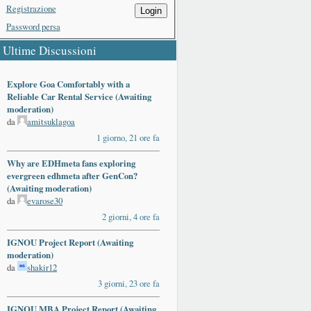
Registrazione
Login
Password persa
Ultime Discussioni
Explore Goa Comfortably with a
Reliable Car Rental Service (Awaiting
moderation)
da
amitsuklagoa
1 giorno, 21 ore fa
Why are EDHmeta fans exploring
evergreen edhmeta after GenCon?
(Awaiting moderation)
da
evarose30
2 giorni, 4 ore fa
IGNOU Project Report (Awaiting
moderation)
da
shakir12
3 giorni, 23 ore fa
IGNOU MBA Project Report (Awaiting