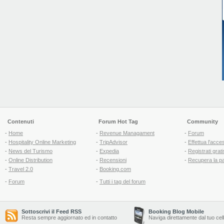
Contenuti
Forum Hot Tag
Community
-
Home
-
Revenue Managament
-
Forum
-
Hospitality Online Marketing
-
TripAdvisor
-
Effettua l'acce
-
News del Turismo
-
Expedia
-
Registrati grati
-
Online Distribution
-
Recensioni
-
Recupera la p
-
Travel 2.0
-
Booking.com
-
Forum
-
Tutti i tag del forum
Sottoscrivi il Feed RSS
Booking Blog Mobile
Resta sempre aggiornato ed in contatto
Naviga direttamente dal tuo cel