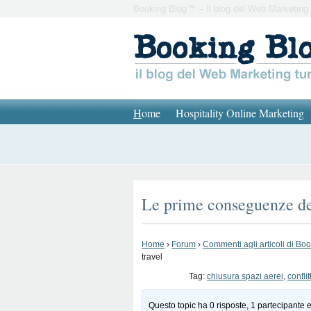
Booking Blog™ – Il blog del Web Marketing 
H
ome
Hospitality Online Marketing
Le prime conseguenze del 
Home
›
Forum
›
Commenti agli articoli di Bo
travel
Tag:
chiusura spazi aerei
,
confli
Questo topic ha 0 risposte, 1 partecipante e