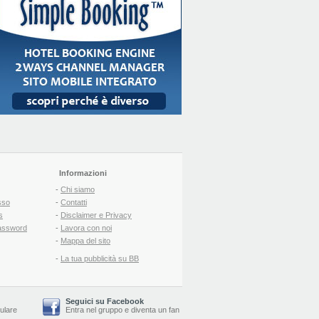
Informazioni
-
Chi siamo
sso
-
Contatti
s
-
Disclaimer e Privacy
assword
-
Lavora con noi
-
Mappa del sito
-
La tua pubblicità su BB
Seguici su Facebook
lulare
Entra nel gruppo
e
diventa un fan