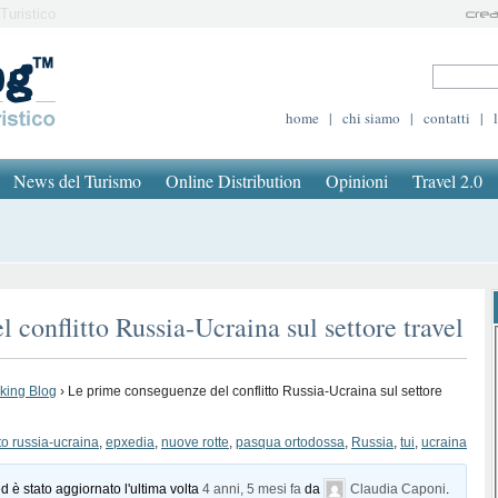
Turistico
home
|
chi siamo
|
contatti
|
News del Turismo
Online Distribution
Opinioni
Travel 2.0
conflitto Russia-Ucraina sul settore travel
oking Blog
›
Le prime conseguenze del conflitto Russia-Ucraina sul settore
tto russia-ucraina
,
epxedia
,
nuove rotte
,
pasqua ortodossa
,
Russia
,
tui
,
ucraina
d è stato aggiornato l'ultima volta
4 anni, 5 mesi fa
da
Claudia Caponi
.