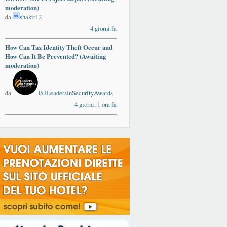
moderation)
da
shakir12
4 giorni fa
How Can Tax Identity Theft Occur and
How Can It Be Prevented? (Awaiting
moderation)
da
ISJLeadersInSecurityAwards
4 giorni, 1 ora fa