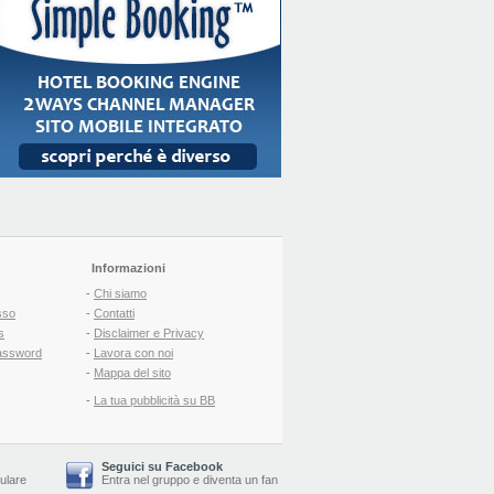
Informazioni
-
Chi siamo
sso
-
Contatti
s
-
Disclaimer e Privacy
assword
-
Lavora con noi
-
Mappa del sito
-
La tua pubblicità su BB
Seguici su Facebook
lulare
Entra nel gruppo
e
diventa un fan