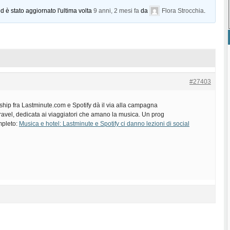
d è stato aggiornato l'ultima volta
9 anni, 2 mesi fa
da
Flora Strocchia
.
#27403
hip fra Lastminute.com e Spotify dà il via alla campagna
el, dedicata ai viaggiatori che amano la musica. Un prog
ompleto:
Musica e hotel: Lastminute e Spotify ci danno lezioni di social