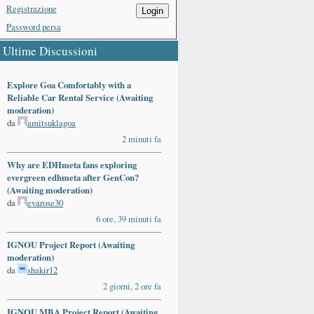
Registrazione
Login
Password persa
Ultime Discussioni
Explore Goa Comfortably with a
Reliable Car Rental Service (Awaiting
moderation)
da
amitsuklagoa
2 minuti fa
Why are EDHmeta fans exploring
evergreen edhmeta after GenCon?
(Awaiting moderation)
da
evarose30
6 ore, 39 minuti fa
IGNOU Project Report (Awaiting
moderation)
da
shakir12
2 giorni, 2 ore fa
IGNOU MBA Project Report (Awaiting