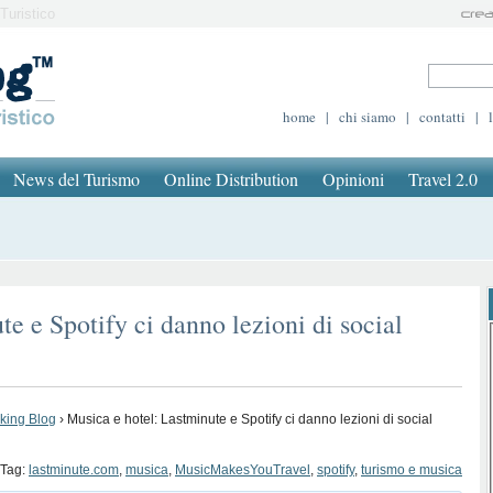
Turistico
home
|
chi siamo
|
contatti
|
News del Turismo
Online Distribution
Opinioni
Travel 2.0
e e Spotify ci danno lezioni di social
oking Blog
›
Musica e hotel: Lastminute e Spotify ci danno lezioni di social
Tag:
lastminute.com
,
musica
,
MusicMakesYouTravel
,
spotify
,
turismo e musica