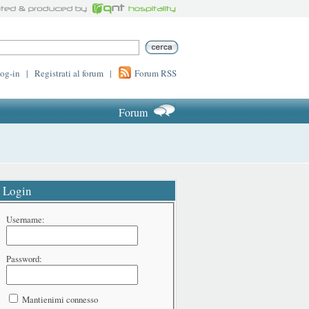
log-in
|
Registrati al forum
|
Forum RSS
Forum
Login
Username:
Password:
Mantienimi connesso