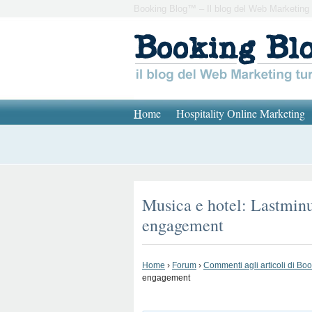
Booking Blog™ – Il blog del Web Marketing 
H
ome
Hospitality Online Marketing
Musica e hotel: Lastminut
engagement
Home
›
Forum
›
Commenti agli articoli di Bo
engagement