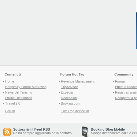
Contenuti
Forum Hot Tag
Community
-
Home
-
Revenue Managament
-
Forum
-
Hospitality Online Marketing
-
TripAdvisor
-
Effettua l'acce
-
News del Turismo
-
Expedia
-
Registrati grati
-
Online Distribution
-
Recensioni
-
Recupera la p
-
Travel 2.0
-
Booking.com
-
Forum
-
Tutti i tag del forum
Sottoscrivi il Feed RSS
Booking Blog Mobile
Resta sempre aggiornato ed in contatto
Naviga direttamente dal tuo cel