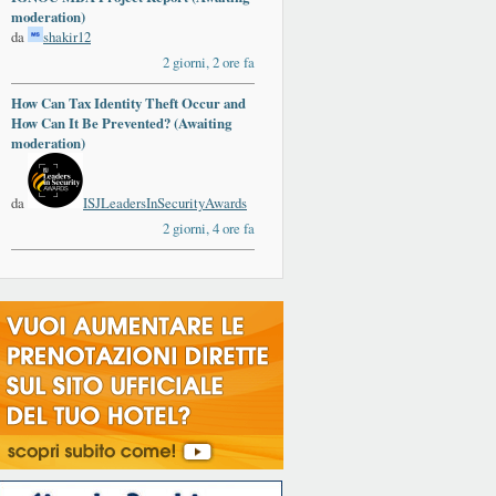
moderation)
da
shakir12
2 giorni, 2 ore fa
How Can Tax Identity Theft Occur and
How Can It Be Prevented? (Awaiting
moderation)
da
ISJLeadersInSecurityAwards
2 giorni, 4 ore fa