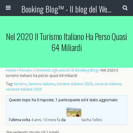
Booking Blog™ - Il blog del Web Marketing Turistico
Nel 2020 Il Turismo Italiano Ha Perso Quasi
64 Miliardi
Home
›
Forum
›
Commenti agli articoli di Booking Blog
›
Nel 2020 il
turismo italiano ha perso quasi 64 miliardi
Tag:
turismo
,
turismo italiano
,
turismo italiano 2020
,
vacanze italiane
,
vacanze italiane 2020
Questo topic ha 0 risposte, 1 partecipante ed è stato aggiornato
l'ultima volta
4 anni, 10 mesi fa
da
Sacha Tellini
.
Stai vedendo rticolo (di 1 totali)