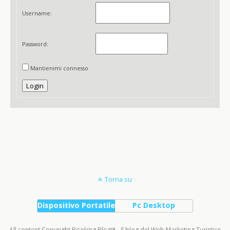
Username:
Password:
Mantienimi connesso
Login
Torna su
Dispositivo Portatile
Pc Desktop
All content Copyright Booking Blog™ - Il blog del Web Marketing Turistico