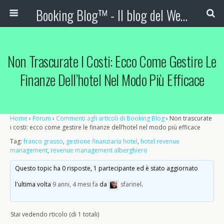
Booking Blog™ - Il blog del Web Marketing Turistico
Non Trascurate I Costi: Ecco Come Gestire Le
Finanze Dell’hotel Nel Modo Più Efficace
Home
›
Forum
›
Commenti agli articoli di Booking Blog
›
Non trascurate
i costi: ecco come gestire le finanze dell’hotel nel modo più efficace
Tag:
franco grasso
,
gestione finanziaria hotel
,
hotel revenue
management
,
revenue management alberghiero
Questo topic ha 0 risposte, 1 partecipante ed è stato aggiornato
l'ultima volta
9 anni, 4 mesi fa
da
sfarinel
.
Stai vedendo rticolo (di 1 totali)