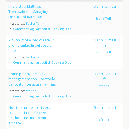
Intervista a Matthias
1
1
5 anni, 5 mesi
Trenkwalder – Managing
fa
Director of RateBoard
Sacha Tellini
Iniziato da:
Sacha Tellini
in:
Commenti agli articoli di Booking Blog
7 buoni motivi per creare un
1
1
6 anni, 5 mesi
profilo LinkedIn del vostro
fa
hotel
Sacha Tellini
Iniziato da:
Sacha Tellini
in:
Commenti agli articoli di Booking Blog
Come potenziare il revenue
1
1
9 anni, 2 mesi
management con il controllo
fa
dei costi: intervista a Fairmas
sfarinel
Iniziato da:
sfarinel
in:
Commenti agli articoli di Booking Blog
Non trascurate i costi: ecco
1
1
9 anni, 4 mesi
come gestire le finanze
fa
dell’hotel nel modo più
sfarinel
efficace