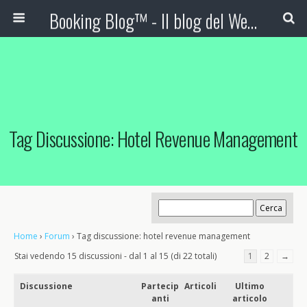
Booking Blog™ - Il blog del Web Marketing Turistico
Tag Discussione: Hotel Revenue Management
Home
›
Forum
›
Tag discussione: hotel revenue management
Stai vedendo 15 discussioni - dal 1 al 15 (di 22 totali)
1
2
→
Discussione
Partecip
Articoli
Ultimo
anti
articolo