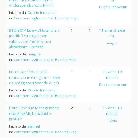
Anderson sbarca a Rimini
Duccio Innocenti
Iniziato da:
Duccio Innocenti
in:
Commenti agli articoli di Booking Blog
BTO 2014 Live – L’Hotel che ti
1
1
11 anni, 8 mesi
meriti: 3 strategie per
fa
valorizzare l’hotel senza
marghe
abbassare il prezzo
Iniziato da:
marghe
in:
Commenti agli articoli di Booking Blog
Recensioni hotel: se la
1
1
11 anni, 10
reputazione è migliore il 76%
mesi fa
dei viaggiatori spende di più
Duccio Innocenti
Iniziato da:
Duccio Innocenti
in:
Commenti agli articoli di Booking Blog
Hotel Revenue Management:
2
2
11 anni, 10
ciao RevPAR, benvenuto
mesi fa
ProPAR
Flavio
Iniziato da:
sfarinel
in:
Commenti agli articoli di Booking Blog