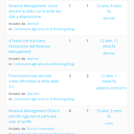
Revenue Management: come
1
1
12 anni, 6 mesi
vincere la sfida con la mole dei
fa
dati a disposizione
sfarinel
Iniziato da:
sfarinel
in:
Commenti agli articoli di Booking Blog
4 Trend che tracciano
1
1
12 anni, 11
l’evoluzione del Revenue
mesi fa
Management
sfarinel
Iniziato da:
sfarinel
in:
Commenti agli articoli di Booking Blog
Prenotazioni last-second:
3
3
13 anni, 1
come affrontare la sfida delle
mese fa
3 C
AMEDEO ESPOSITO
Iniziato da:
sfarinel
in:
Commenti agli articoli di Booking Blog
Revenue Management Olistico:
6
7
13 anni, 3 mesi
perché oggi non si parla più
fa
solo di tariffe
Lulini
Iniziato da:
Duccio Innocenti
in:
Commenti agli articoli di Booking Blog