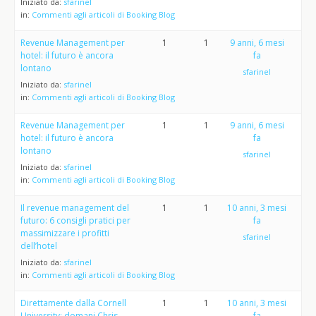
Iniziato da:
sfarinel
in:
Commenti agli articoli di Booking Blog
Revenue Management per
1
1
9 anni, 6 mesi
hotel: il futuro è ancora
fa
lontano
sfarinel
Iniziato da:
sfarinel
in:
Commenti agli articoli di Booking Blog
Revenue Management per
1
1
9 anni, 6 mesi
hotel: il futuro è ancora
fa
lontano
sfarinel
Iniziato da:
sfarinel
in:
Commenti agli articoli di Booking Blog
Il revenue management del
1
1
10 anni, 3 mesi
futuro: 6 consigli pratici per
fa
massimizzare i profitti
sfarinel
dell’hotel
Iniziato da:
sfarinel
in:
Commenti agli articoli di Booking Blog
Direttamente dalla Cornell
1
1
10 anni, 3 mesi
University: domani Chris
fa