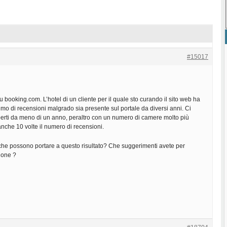
#15017
ooking.com. L’hotel di un cliente per il quale sto curando il sito web ha
o di recensioni malgrado sia presente sul portale da diversi anni. Ci
perti da meno di un anno, peraltro con un numero di camere molto più
nche 10 volte il numero di recensioni.
i che possono portare a questo risultato? Che suggerimenti avete per
zione ?