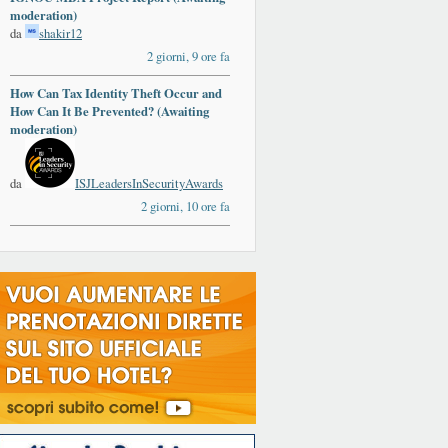
moderation)
da
shakir12
2 giorni, 9 ore fa
How Can Tax Identity Theft Occur and
How Can It Be Prevented? (Awaiting
moderation)
da
ISJLeadersInSecurityAwards
2 giorni, 10 ore fa