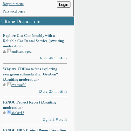
Registrazione
Login
Password persa
Ultime Discussioni
Explore Goa Comfortably with a
Reliable Car Rental Service (Awaiting
moderation)
da
amitsuklagoa
6 ore, 48 minuti fa
Why are EDHmeta fans exploring
evergreen edhmeta after GenCon?
(Awaiting moderation)
da
evarose30
13 ore, 25 minuti fa
IGNOU Project Report (Awaiting
moderation)
da
shakir12
2 giorni, 9 ore fa
IGNOU MBA Project Report (Awaiting