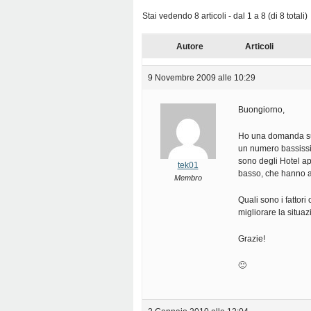
Stai vedendo 8 articoli - dal 1 a 8 (di 8 totali)
Autore
Articoli
9 Novembre 2009 alle 10:29
Buongiorno,
Ho una domanda su b
un numero bassissim
sono degli Hotel a
tek01
basso, che hanno a
Membro
Quali sono i fattor
migliorare la situa
Grazie!
🙂