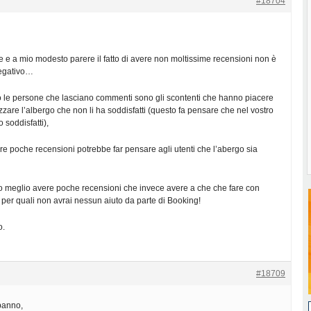
#18704
 e a mio modesto parere il fatto di avere non moltissime recensioni non è
negativo…
so le persone che lasciano commenti sono gli scontenti che hanno piacere
izzare l’albergo che non li ha soddisfatti (questo fa pensare che nel vostro
 soddisfatti),
avere poche recensioni potrebbe far pensare agli utenti che l’abergo sia
o meglio avere poche recensioni che invece avere a che che fare con
per quali non avrai nessun aiuto da parte di Booking!
o.
#18709
panno,