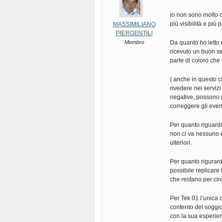
io non sono molto d’
più visibilità e più p
MASSIMILIANO
PIERGENTILI
Membro
Da quanto ho letto 
ricevuto un buon s
parte di coloro che
( anche in questo c
rivedere nei serviz
negative, possono p
correggere gli event
Per quanto riguard
non ci va nessuno 
ulteriori.
Per quanto rigurard
possibile replicare 
che restano per cir
Per Tek 01 l’unica c
contento del soggi
con la sua esperien