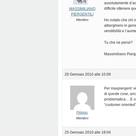
assolutamente d’acc
difficile ottenere 
MASSIMILIANO
PIERGENTILI
Membro
Ho notato che chi 
alberghiero in gene
vendibilità e l’aume
Tu che ne pensi?
Massimiliano Pierge
20 Gennaio 2010 alle 10:09
Per maxpiergent: v
di queste cose, an
problematica… E co
“customer oriented”
Filippo
Membro
25 Gennaio 2010 alle 18:04