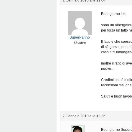
2 Gennaio 2010 alle 12:04
Buongiorno tek,
sono un albergatore
per forza un fatto 
SuperPanno
Il fatto è che spes
Membro
di sfogarsi e penal
caso tutti rimangano
inoltre il fatto di 
nuovo…
Credimi che è molt
recensioni maligne 
Saluti e buon lavor
7 Gennaio 2010 alle 12:36
Buongiorno Super