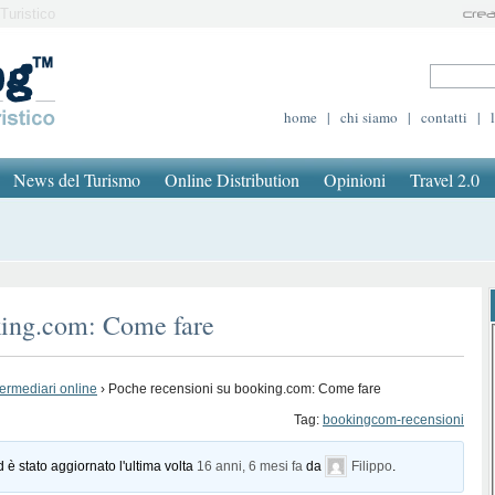
Turistico
home
|
chi siamo
|
contatti
|
News del Turismo
Online Distribution
Opinioni
Travel 2.0
king.com: Come fare
termediari online
›
Poche recensioni su booking.com: Come fare
Tag:
bookingcom-recensioni
d è stato aggiornato l'ultima volta
16 anni, 6 mesi fa
da
Filippo
.