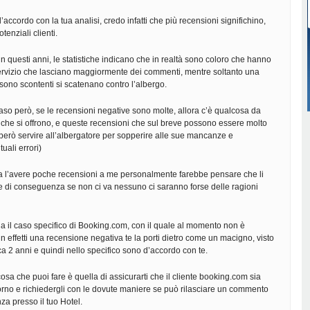
accordo con la tua analisi, credo infatti che più recensioni significhino,
otenziali clienti.
in questi anni, le statistiche indicano che in realtà sono coloro che hanno
ervizio che lasciano maggiormente dei commenti, mentre soltanto una
 sono scontenti si scatenano contro l’albergo.
aso però, se le recensioni negative sono molte, allora c’è qualcosa da
i che si offrono, e queste recensioni che sul breve possono essere molto
erò servire all’albergatore per sopperire alle sue mancanze e
uali errori)
a l’avere poche recensioni a me personalmente farebbe pensare che li
e di conseguenza se non ci va nessuno ci saranno forse delle ragioni
a il caso specifico di Booking.com, con il quale al momento non è
in effetti una recensione negativa te la porti dietro come un macigno, visto
ca 2 anni e quindi nello specifico sono d’accordo con te.
osa che puoi fare è quella di assicurarti che il cliente booking.com sia
orno e richiedergli con le dovute maniere se può rilasciare un commento
za presso il tuo Hotel.