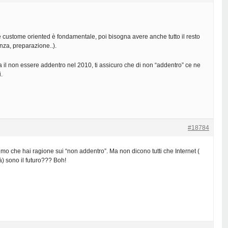
 custome oriented è fondamentale, poi bisogna avere anche tutto il resto
enza, preparazione..).
 il non essere addentro nel 2010, ti assicuro che di non “addentro” ce ne
.
#18784
mo che hai ragione sui “non addentro”. Ma non dicono tutti che Internet (
à) sono il futuro??? Boh!