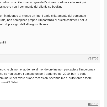
ordo con te. Per quanto riguarda l’azione coordinata è forse è più
questo, che non il commento del cliente su booking.
non è addentro al mondo on line, ( parlo chiaramente del personale
rale) non percepisce proprio l’importanza di questi commenti per la
nto di prestigio dell’albergo sulla rete.
ntili
#18756
ero che chi non e’ addentro al mondo on-line non percepisce l’importanza
che se non essere ( almeno un po’ ) addentro nel 2010, beh la vedo
munque per avere buone recensioni secondo me e’ sufficiente essere
 o no?? Saluti
#18783