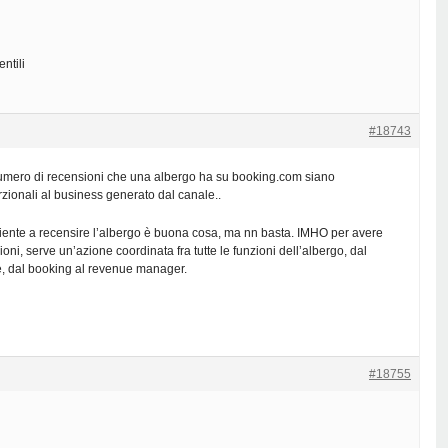
ntili
#18743
numero di recensioni che una albergo ha su booking.com siano
zionali al business generato dal canale..
 cliente a recensire l’albergo è buona cosa, ma nn basta. IMHO per avere
ni, serve un’azione coordinata fra tutte le funzioni dell’albergo, dal
re, dal booking al revenue manager.
#18755