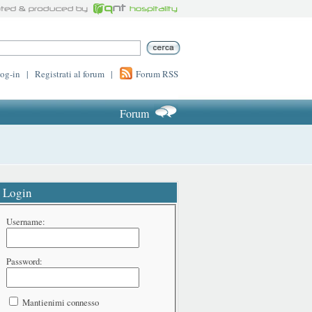
log-in
|
Registrati al forum
|
Forum RSS
Forum
Login
Username:
Password:
Mantienimi connesso