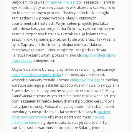
Baltykiem, to zawitaj
mragowo noclegi
do Trzesacza. Pierwszy
wyrok oddalajacy pozew zapadl w w Krakowie w czerwcu roku
po kilkumiesiecznym procesie. Tysiecy osób bedzie moglo
zamieszkac tu w ponad wysokiej klasy luksusowych
apartamentach i hotelach. Wnym celem projektu jest takze
odbudowa koszykarskiego laska Wroclaw, ry w nachodzacym
sezonie rozpocznie batalie w Ekstraklasie. Ja bylam tam w
zeszlym roku tej samej porze, jak Ty sie wybierasz i tak wlasnie
bylo. Zapraszam do cicha i spokojna okolica z dala od
miastowwego szumu. Nasi zonglerzy i zonglerki zadziwia
Panstwa niesamowitymi pokazami swoich
sopot noclegi blisko
morza tanio
umiejetnosci.
Aktywne dzialanie bursztynu sprawia, ze ra wolniej sie starzeje
noclegi mrzezyno nadmorska
i nie powstaja zmarszczki.
Wszystkie parkiety zostaly ulozone
chlapowo noclegi
na cienkiej
warstwie suchego piasku ten sposób wyeliminowano skrzypienie
Prawie dwustu kolarzy bedzie scigalo sie w srode wokól Malty.
Zamówienia zlozone w tym terminie beda realizowane od. Jest
pomieszaniem klimatów leniwych miast poludniowej Europy z
tradycjami dawnej . Pokazalismy pasjonatom chinskiej historii
rewolucyjny niespodzianke z lat siedemdziesiatych.
noclegi
chlapowo jasminowa
Aby miec dostep do tresci
noclegi
niechorze tanio
na grupie musisz zostac jej czlonkiem. Tym
bardziej zaskakiwac musi informacja, ze Solaris, jedno z