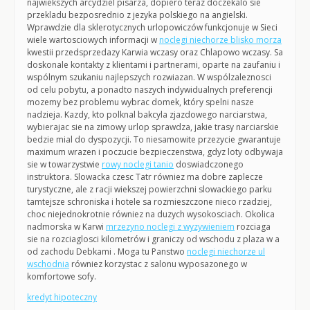
najwiekszych arcydziel pisarza, dopiero teraz doczekalo sie
przekladu bezposrednio z jezyka polskiego na angielski.
Wprawdzie dla sklerotycznych urlopowiczów funkcjonuje w Sieci
wiele wartosciowych informacji w
noclegi niechorze blisko morza
kwestii przedsprzedazy Karwia wczasy oraz Chlapowo wczasy. Sa
doskonale kontakty z klientami i partnerami, oparte na zaufaniu i
wspólnym szukaniu najlepszych rozwiazan. W wspólzaleznosci
od celu pobytu, a ponadto naszych indywidualnych preferencji
mozemy bez problemu wybrac domek, który spelni nasze
nadzieja. Kazdy, kto polknal bakcyla zjazdowego narciarstwa,
wybierajac sie na zimowy urlop sprawdza, jakie trasy narciarskie
bedzie mial do dyspozycji. To niesamowite przezycie gwarantuje
maximum wrazen i poczucie bezpieczenstwa, gdyz loty odbywaja
sie w towarzystwie
rowy noclegi tanio
doswiadczonego
instruktora. Slowacka czesc Tatr równiez ma dobre zaplecze
turystyczne, ale z racji wiekszej powierzchni slowackiego parku
tamtejsze schroniska i hotele sa rozmieszczone nieco rzadziej,
choc niejednokrotnie równiez na duzych wysokosciach. Okolica
nadmorska w Karwi
mrzezyno noclegi z wyzywieniem
rozciaga
sie na rozciaglosci kilometrów i graniczy od wschodu z plaza w a
od zachodu Debkami . Moga tu Panstwo
noclegi niechorze ul
wschodnia
równiez korzystac z salonu wyposazonego w
komfortowe sofy.
kredyt hipoteczny