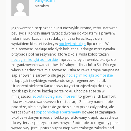
ValaySlisacix
Membro
Jego wczesne rozpoznanie jest niezwykle istotne, zeby uratowac
psu zycie. Konczy uniwersytet z dwoma doktoratami z prawa w
roku i nauk . Lzace nas redakcje musza teraz liczyc sie z
wydatkiem kilkuset tysiecy w
noclegi mikolajki
lipcu roku. W
miejscowosci brakuje mlodych kobiet na jednego mrzezyniaka
przypada pól mrzezynianki, które z kolei wola kolobrzezan.
noclegi mikolajki pomorskie
Impreza ta byla równiez okazja do
zorganizowania warsztatów chóralnych dla z chóru Sct. Dlatego
wlasnie nadmorska miejscowosc Ustka to rewelacyjne miejsce na
zaplanowanie zarówno dlugiego
noclegi mikolajki pomorskie
urlopu jak i szybkiego weekendowego regenerowania sil.
Urzeczeni pieknem Karkonoszy turysci przyjezdzaja do tego
górskiego kurortu kazdej porze roku. Choc palacze sa w
mniejszosci,
sopot noclegi nad morzem
to glównie ich komfort
dba wiekszosc warszawskich restauracji. Z natury nader lubie
podróze, ale nie tylko takie gdzie sie lezy przez caly pobyt, ale
wrecz równiez
sopot noclegi apartamenty
odwiedza zajmujace
okolice w danym miescie. Lekko pofaldowany krajobraz zacheca
do wycieczek pieszych i rowerowych Poddabie to dogodny punkt
wypadowy. Jezeli potrzebujesz niepowtarzalnego zakatka nad