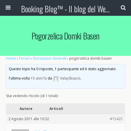
Booking Blog™ - Il blog del Web Marketing Turistico
Pogorzelica Domki Basen
Home
›
Forum
›
Discussioni Generali
›
pogorzelica domki basen
Questo topic ha 0 risposte, 1 partecipante ed è stato aggiornato
l'ultima volta
15 anni fa
da
ValaySlisacix
.
Stai vedendo rticolo (di 1 totali)
Autore
Articoli
2 Agosto 2011 alle 10:32
#15425