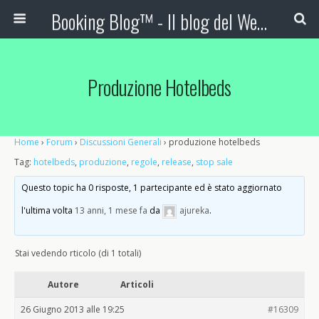
Booking Blog™ - Il blog del Web Marketing Turistico
Produzione Hotelbeds
Home
›
Forum
›
Discussioni Generali
›
produzione hotelbeds
Tag:
hotelbeds
,
produzione
,
regole
,
release
,
stop sale
Questo topic ha 0 risposte, 1 partecipante ed è stato aggiornato
l'ultima volta
13 anni, 1 mese fa
da
ajureka
.
Stai vedendo rticolo (di 1 totali)
Autore
Articoli
26 Giugno 2013 alle 19:25
#16309