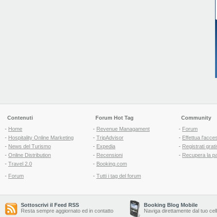
Contenuti
Forum Hot Tag
Community
-
Home
-
Revenue Managament
-
Forum
-
Hospitality Online Marketing
-
TripAdvisor
-
Effettua l'acce
-
News del Turismo
-
Expedia
-
Registrati grati
-
Online Distribution
-
Recensioni
-
Recupera la p
-
Travel 2.0
-
Booking.com
-
Forum
-
Tutti i tag del forum
Sottoscrivi il Feed RSS
Booking Blog Mobile
Resta sempre aggiornato ed in contatto
Naviga direttamente dal tuo cel