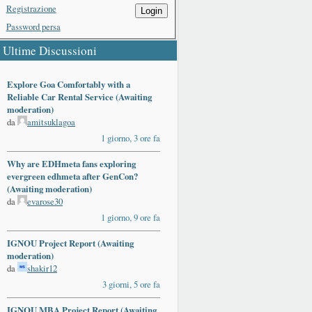
Registrazione
Login
Password persa
Ultime Discussioni
Explore Goa Comfortably with a
Reliable Car Rental Service (Awaiting
moderation)
da
amitsuklagoa
1 giorno, 3 ore fa
Why are EDHmeta fans exploring
evergreen edhmeta after GenCon?
(Awaiting moderation)
da
evarose30
1 giorno, 9 ore fa
IGNOU Project Report (Awaiting
moderation)
da
shakir12
3 giorni, 5 ore fa
IGNOU MBA Project Report (Awaiting