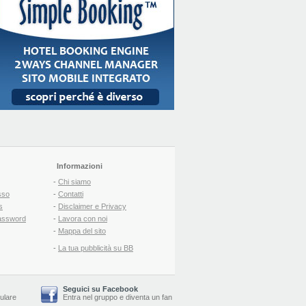
Informazioni
-
Chi siamo
sso
-
Contatti
s
-
Disclaimer e Privacy
assword
-
Lavora con noi
-
Mappa del sito
-
La tua pubblicità su BB
Seguici su Facebook
lulare
Entra nel gruppo
e
diventa un fan