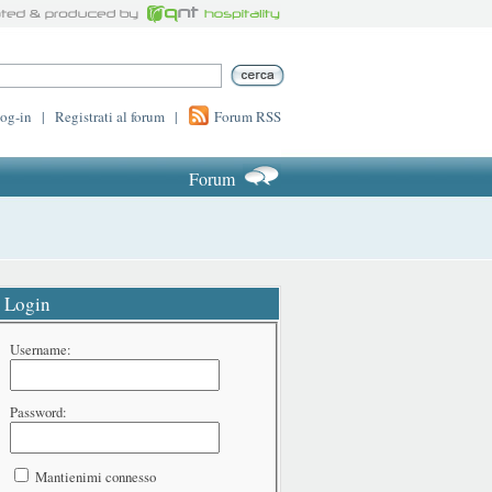
log-in
|
Registrati al forum
|
Forum RSS
Forum
Login
Username:
Password:
Mantienimi connesso