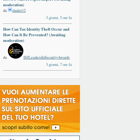
moderation)
da
shakir12
3 giorni, 5 ore fa
How Can Tax Identity Theft Occur and
How Can It Be Prevented? (Awaiting
moderation)
da
ISJLeadersInSecurityAwards
3 giorni, 7 ore fa