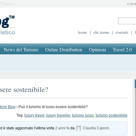
Turistico
home
|
chi siamo
|
contatti
|
News del Turismo
Online Distribution
Opinioni
Travel 2.0
sere sostenibile?
oking Blog
›
Può il turismo di lusso essere sostenibile?
Tag:
luxury travel
,
luxury traveller
,
turismo lusso
,
turismo sostenibilie
d è stato aggiornato l'ultima volta
2 anni fa
da
Claudia Caponi
.