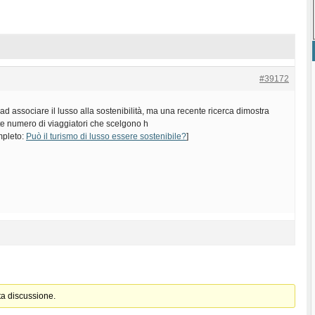
#39172
ad associare il lusso alla sostenibilità, ma una recente ricerca dimostra
te numero di viaggiatori che scelgono h
ompleto:
Può il turismo di lusso essere sostenibile?
]
ta discussione.