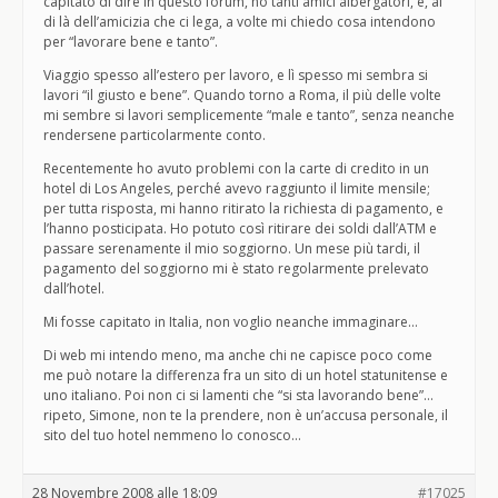
capitato di dire in questo forum, ho tanti amici albergatori, e, al
di là dell’amicizia che ci lega, a volte mi chiedo cosa intendono
per “lavorare bene e tanto”.
Viaggio spesso all’estero per lavoro, e lì spesso mi sembra si
lavori “il giusto e bene”. Quando torno a Roma, il più delle volte
mi sembre si lavori semplicemente “male e tanto”, senza neanche
rendersene particolarmente conto.
Recentemente ho avuto problemi con la carte di credito in un
hotel di Los Angeles, perché avevo raggiunto il limite mensile;
per tutta risposta, mi hanno ritirato la richiesta di pagamento, e
l’hanno posticipata. Ho potuto così ritirare dei soldi dall’ATM e
passare serenamente il mio soggiorno. Un mese più tardi, il
pagamento del soggiorno mi è stato regolarmente prelevato
dall’hotel.
Mi fosse capitato in Italia, non voglio neanche immaginare…
Di web mi intendo meno, ma anche chi ne capisce poco come
me può notare la differenza fra un sito di un hotel statunitense e
uno italiano. Poi non ci si lamenti che “si sta lavorando bene”…
ripeto, Simone, non te la prendere, non è un’accusa personale, il
sito del tuo hotel nemmeno lo conosco…
28 Novembre 2008 alle 18:09
#17025