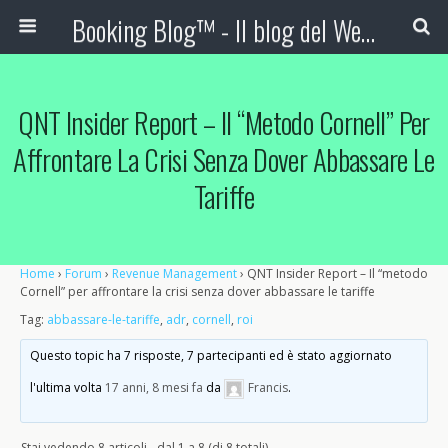
Booking Blog™ - Il blog del Web Marketing Turistico
QNT Insider Report – Il “metodo Cornell” Per
Affrontare La Crisi Senza Dover Abbassare Le
Tariffe
Home
›
Forum
›
Revenue Management
›
QNT Insider Report – Il “metodo
Cornell” per affrontare la crisi senza dover abbassare le tariffe
Tag:
abbassare-le-tariffe
,
adr
,
cornell
,
roi
Questo topic ha 7 risposte, 7 partecipanti ed è stato aggiornato
l'ultima volta
17 anni, 8 mesi fa
da
Francis
.
Stai vedendo 8 articoli - dal 1 a 8 (di 8 totali)