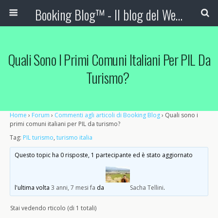
Booking Blog™ - Il blog del Web Marketing Turistico
Quali Sono I Primi Comuni Italiani Per PIL Da
Turismo?
Home
›
Forum
›
Commenti agli articoli di Booking Blog
›
Quali sono i
primi comuni italiani per PIL da turismo?
Tag:
PIL turismo
,
turismo italia
Questo topic ha 0 risposte, 1 partecipante ed è stato aggiornato
l'ultima volta
3 anni, 7 mesi fa
da
Sacha Tellini
.
Stai vedendo rticolo (di 1 totali)