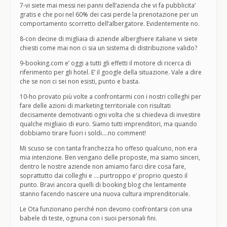
7-vi siete mai messi nei panni dell’azienda che vi fa pubblicita’
gratis e che poi nel 60% dei casi perde la prenotazione per un
comportamento scorretto dell’albergatore. Evidentemente no.
8-con decine di migliaia di aziende alberghiere italiane vi siete
chiesti come mai non ci sia un sistema di distribuzione valido?
9-booking.com e’ oggi a tutti gli effetti il motore di ricerca di
riferimento per gli hotel. E’ il google della situazione. Vale a dire
che se non ci sei non esisti, punto e basta.
10-ho provato più volte a confrontarmi con i nostri colleghi per
fare delle azioni di marketing territoriale con risultati
decisamente demotivanti ogni volta che si chiedeva di investire
qualche migliaio di euro. Siamo tutti imprenditori, ma quando
dobbiamo tirare fuori i soldi….no comment!
Mi scuso se con tanta franchezza ho offeso qualcuno, non era
mia intenzione. Ben vengano delle proposte, ma siamo sinceri,
dentro le nostre aziende non amiamo farci dire cosa fare,
soprattutto dai colleghi e ….purtroppo e’ proprio questo il
punto. Bravi ancora quelli di booking blog che lentamente
stanno facendo nascere una nuova cultura imprenditoriale.
Le Ota funzionano perché non devono confrontarsi con una
babele di teste, ognuna con i suoi personali fini.