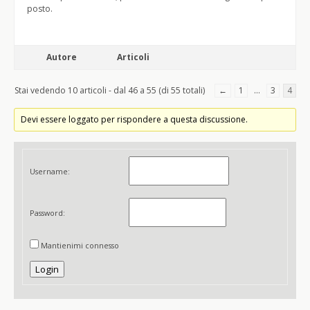
posto.
Autore
Articoli
Stai vedendo 10 articoli - dal 46 a 55 (di 55 totali)
←
1
…
3
4
Devi essere loggato per rispondere a questa discussione.
Username:
Password:
Mantienimi connesso
Login