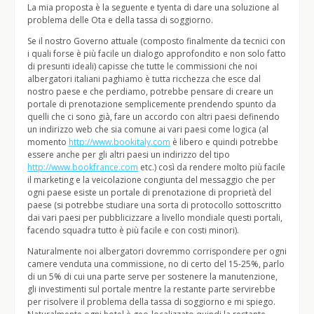
La mia proposta è la seguente e tyenta di dare una soluzione al
problema delle Ota e della tassa di soggiorno.
Se il nostro Governo attuale (composto finalmente da tecnici con
i quali forse è più facile un dialogo approfondito e non solo fatto
di presunti ideali) capisse che tutte le commissioni che noi
albergatori italiani paghiamo è tutta ricchezza che esce dal
nostro paese e che perdiamo, potrebbe pensare di creare un
portale di prenotazione semplicemente prendendo spunto da
quelli che ci sono già, fare un accordo con altri paesi definendo
un indirizzo web che sia comune ai vari paesi come logica (al
momento
http://www.bookitaly.com
è libero e quindi potrebbe
essere anche per gli altri paesi un indirizzo del tipo
http://www.bookfrance.com
etc.) così da rendere molto più facile
il marketing e la veicolazione congiunta del messaggio che per
ogni paese esiste un portale di prenotazione di proprietà del
paese (si potrebbe studiare una sorta di protocollo sottoscritto
dai vari paesi per pubblicizzare a livello mondiale questi portali,
facendo squadra tutto è più facile e con costi minori).
Naturalmente noi albergatori dovremmo corrispondere per ogni
camere venduta una commissione, no di certo del 15-25%, parlo
di un 5% di cui una parte serve per sostenere la manutenzione,
gli investimenti sul portale mentre la restante parte servirebbe
per risolvere il problema della tassa di soggiorno e mi spiego.