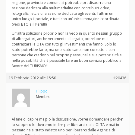
regione, provincia e comune si potrebbe predisporre una
sezione dedicata alla multimedialità con contribuiti video,
fotografici, etc e una sezione dedicata agli eventi. Tutti in un
unico luogo il portale, e tutti con un’unica immagine coordinata
(vedi BTO e il Perù!!!).
Un’altra soluzione proprio non la vedo in quanto nessun gruppo
di albergatori, anche veramente allargato, potrebbe mai
contrastare le OTA con tutti gli investimenti che fanno. Solo lo
stato potrebbe farlo, ma uno stato sano, non corrotto e con
persone che credono nel proprio paese, nelle sue potenzialità e
nella possibilità che è possibile fare un buon servizio pubblico a
favore del TURISMO!!!
19 Febbraio 2012 alle 15:50
#20436
Filippo
Membro
Al fine di capire meglio la discussione, vorrei domandare perche’
lo sciopero lo dovremo indire per liberarci dalle OLTA e mai in
passato ne e’ stato indetto uno per liberarci dalle Agenzia di