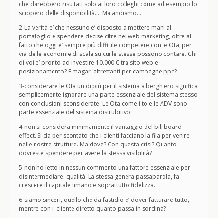
che darebbero risultati solo ai loro colleghi come ad esempio lo
sciopero delle disponibilità…. Ma andiamo….
2-La verità e’ che nessuno e’ disposto a mettere mani al
portafoglio e spendere decise cifre nel web marketing, oltre al
fatto che oggi e’ sempre più difficile competere con le Ota, per
via delle economie di scala su cui le stesse possono contare. Chi
di voi e’ pronto ad investire 10.000 € tra sito web e
posizionamento? E magari altrettanti per campagne ppc?
3-considerare le Ota un di più per il sistema alberghiero significa
semplicemente ignorare una parte essenziale del sistema stesso
con conclusioni sconsiderate. Le Ota come i to e le ADV sono
parte essenziale del sistema distrubitivo.
4-non si considera minimamente il vantaggio del bill board
effect. Si da per scontato che i clienti facciano la fila per venire
nelle nostre strutture. Ma dove? Con questa crisi? Quanto
dovreste spendere per avere la stessa visibilità?
5-non ho letto in nessun commento una fattore essenziale per
disintermediare: qualità. La stessa genera passaparola, fa
crescere il capitale umano e soprattutto fidelizza.
6-siamo sinceri, quello che da fastidio e’ dover fatturare tutto,
mentre con il cliente diretto quanto passa in sordina?