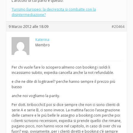
L’articolo di cui parlo è questo:
Turismo Europeo: la decrescita si combatte con la
disintermediazione?
9 Marzo 2012 alle 18:09
#20464
Katerina
Membro
Per chi vuole fare lo sciopero:almeno con booking i soldi li
incassiamo subito, expedia cancella anche la not refundable.
e che ne dite di logitravel? perche hanno sempre il prezzo più
basso
anche noi vogliamo la parity.
Per dott. tiribocchi:E poi si dice sempre che non ci sono clienti di
serie A e serie B, ci sono invece. La mattina faccio l’assegnazione
delle camere e le più belle le assegno a booking.com perche poi
i clienti scrivono recensioni, expedia si prende quello che rimane,
pagano poco, non hanno voce nel capitolo, in caso di over chi va
fuori? exp. ovviamente, per i clienti diretti e booking c’è sempre