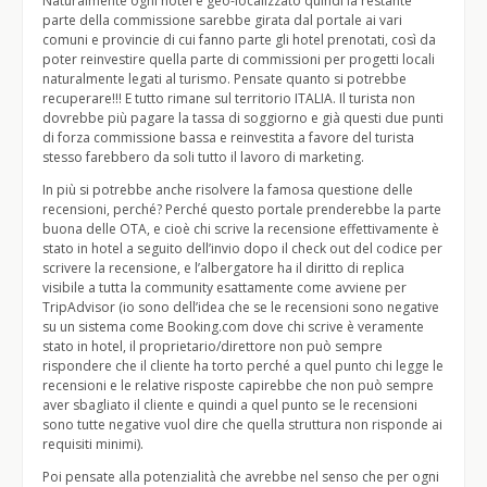
Naturalmente ogni hotel è geo-localizzato quindi la restante
parte della commissione sarebbe girata dal portale ai vari
comuni e provincie di cui fanno parte gli hotel prenotati, così da
poter reinvestire quella parte di commissioni per progetti locali
naturalmente legati al turismo. Pensate quanto si potrebbe
recuperare!!! E tutto rimane sul territorio ITALIA. Il turista non
dovrebbe più pagare la tassa di soggiorno e già questi due punti
di forza commissione bassa e reinvestita a favore del turista
stesso farebbero da soli tutto il lavoro di marketing.
In più si potrebbe anche risolvere la famosa questione delle
recensioni, perché? Perché questo portale prenderebbe la parte
buona delle OTA, e cioè chi scrive la recensione effettivamente è
stato in hotel a seguito dell’invio dopo il check out del codice per
scrivere la recensione, e l’albergatore ha il diritto di replica
visibile a tutta la community esattamente come avviene per
TripAdvisor (io sono dell’idea che se le recensioni sono negative
su un sistema come Booking.com dove chi scrive è veramente
stato in hotel, il proprietario/direttore non può sempre
rispondere che il cliente ha torto perché a quel punto chi legge le
recensioni e le relative risposte capirebbe che non può sempre
aver sbagliato il cliente e quindi a quel punto se le recensioni
sono tutte negative vuol dire che quella struttura non risponde ai
requisiti minimi).
Poi pensate alla potenzialità che avrebbe nel senso che per ogni