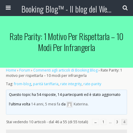
Booking Blog™ - Il blog del Web Marketing Turistico
Rate Parity: 1 Motivo Per Rispettarla – 10
Modi Per Infrangerla
Home
›
Forum
›
Commenti agli articoli di Booking Blog
›
Rate Parity: 1
motivo per rispettarla – 10 modi per infrangerla
Tag:
from-blog
,
parità tariffaria
,
rate integrity
,
rate-parity
Questo topic ha 54 risposte, 14 partecipanti ed è stato aggiornato
l'ultima volta
14 anni, 5 mesi fa
da
Katerina
.
Stai vedendo 10 articoli - dal 46 a 55 (di 55 totali)
←
1
…
3
4