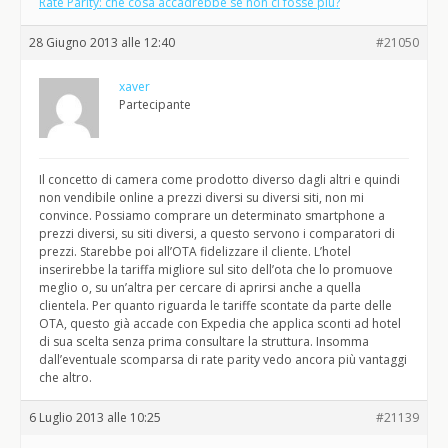
Rate Parity: che cosa accadrebbe se non ci fosse più?
28 Giugno 2013 alle 12:40
#21050
xaver
Partecipante
Il concetto di camera come prodotto diverso dagli altri e quindi
non vendibile online a prezzi diversi su diversi siti, non mi
convince. Possiamo comprare un determinato smartphone a
prezzi diversi, su siti diversi, a questo servono i comparatori di
prezzi. Starebbe poi all’OTA fidelizzare il cliente. L’hotel
inserirebbe la tariffa migliore sul sito dell’ota che lo promuove
meglio o, su un’altra per cercare di aprirsi anche a quella
clientela. Per quanto riguarda le tariffe scontate da parte delle
OTA, questo già accade con Expedia che applica sconti ad hotel
di sua scelta senza prima consultare la struttura. Insomma
dall’eventuale scomparsa di rate parity vedo ancora più vantaggi
che altro.
6 Luglio 2013 alle 10:25
#21139