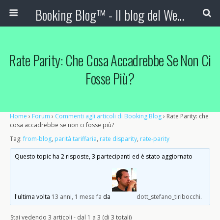
Booking Blog™ - Il blog del Web Marketing Turistico
Rate Parity: Che Cosa Accadrebbe Se Non Ci
Fosse Più?
Home
›
Forum
›
Commenti agli articoli di Booking Blog
›
Rate Parity: che
cosa accadrebbe se non ci fosse più?
Tag:
from-blog
,
parità tariffaria
,
rate disparity
,
rate-parity
Questo topic ha 2 risposte, 3 partecipanti ed è stato aggiornato
l'ultima volta
13 anni, 1 mese fa
da
dott_stefano_tiribocchi
.
Stai vedendo 3 articoli - dal 1 a 3 (di 3 totali)