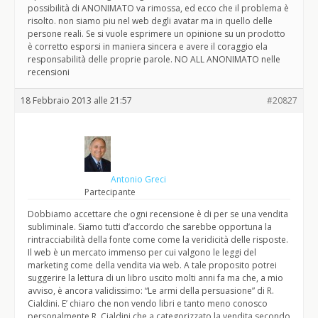
possibilità di ANONIMATO va rimossa, ed ecco che il problema è
risolto. non siamo piu nel web degli avatar ma in quello delle
persone reali. Se si vuole esprimere un opinione su un prodotto
è corretto esporsi in maniera sincera e avere il coraggio ela
responsabilità delle proprie parole. NO ALL ANONIMATO nelle
recensioni
18 Febbraio 2013 alle 21:57
#20827
Antonio Greci
Partecipante
Dobbiamo accettare che ogni recensione è di per se una vendita
subliminale. Siamo tutti d’accordo che sarebbe opportuna la
rintracciabilità della fonte come come la veridicità delle risposte.
Il web è un mercato immenso per cui valgono le leggi del
marketing come della vendita via web. A tale proposito potrei
suggerire la lettura di un libro uscito molti anni fa ma che, a mio
avviso, è ancora validissimo: “Le armi della persuasione” di R.
Cialdini. E’ chiaro che non vendo libri e tanto meno conosco
personalmente R. Cialdini che a categorizzato la vendita secondo