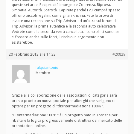
queste sei aree: Reciprocità.Impegno e Coerenza. Riprova.
Simpatia. Autorità. Scarsità. Capirete perché i vu’ cumprà spesso
offrono piccoli regalini, come gli ari krishna. Fate la prova di
inviare una recensione su Trip Advisor ed un’altra sul forum di
Trip Advisor, la prima autentica e la seconda auto celebrativa.
Vedrete come la seconda verrà cancellata. I controlli ci sono, se
ci fossero anche sulle fonti, il rischio in argomento non
esisterebbe.
20 Febbraio 2013 alle 14:33
#20829
falquiantonio
Membro
Grazie alla collaborazione delle associazioni di categoria sarà
presto pronto un nuovo portale per alberghi che scelgono di
optare per un progetto di “disintermediazione 100% “.
“Disintermediazione 100% ” è un progetto nato in Toscana per
ribaltare la logica progressivamente distruttiva del mercato delle
prenotazioni online.