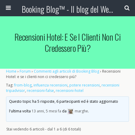
Booking Blog™ - Il blog del Web Marketing Turistico
Recensioni Hotel: E Se I Clienti Non Ci
Credessero Più?
Home
›
Forum
›
Commenti agli articoli di Booking Blog
›
Recensioni
Hotel: e se i clienti non ci credessero più?
Tag:
from-blog
,
influenza recensioni
,
potere recensioni
,
recensioni
tripadvisor
,
recensioni-false
,
recensioni-hotel
Questo topic ha 5 risposte, 6 partecipanti ed è stato aggiornato
l'ultima volta
13 anni, 5 mesi fa
da
marghe
.
Stai vedendo 6 articoli - dal 1 a 6 (di 6 totali)