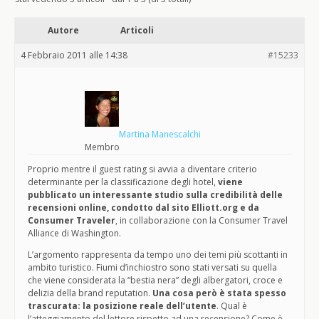
Autore
Articoli
4 Febbraio 2011 alle 14:38
#15233
Martina Manescalchi
Membro
Proprio mentre il guest rating si avvia a diventare criterio
determinante per la classificazione degli hotel,
viene
pubblicato un interessante studio sulla credibilità delle
recensioni online, condotto dal sito Elliott.org e da
Consumer Traveler
, in collaborazione con la Consumer Travel
Alliance di Washington.
L’argomento rappresenta da tempo uno dei temi più scottanti in
ambito turistico. Fiumi d’inchiostro sono stati versati su quella
che viene considerata la “bestia nera” degli albergatori, croce e
delizia della brand reputation.
Una cosa però è stata spesso
trascurata: la posizione reale dell’utente
. Qual è
l’atteggiamento del lettore rispetto ad una recensione? Come è