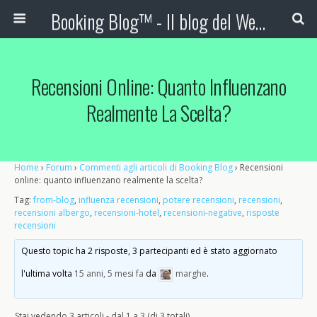
Booking Blog™ - Il blog del Web Marketing Turistico
Recensioni Online: Quanto Influenzano
Realmente La Scelta?
Home
›
Forum
›
Commenti agli articoli di Booking Blog
›
Recensioni
online: quanto influenzano realmente la scelta?
Tag:
from-blog
,
influenza recensioni
,
potere recensioni
,
recensioni
,
recensioni albergo
,
recensioni-hotel
,
recensioni-negative
,
risposte
recensioni
Questo topic ha 2 risposte, 3 partecipanti ed è stato aggiornato
l'ultima volta
15 anni, 5 mesi fa
da
marghe
.
Stai vedendo 3 articoli - dal 1 a 3 (di 3 totali)