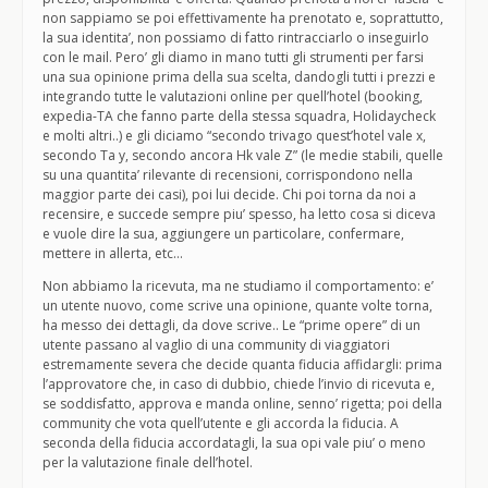
non sappiamo se poi effettivamente ha prenotato e, soprattutto,
la sua identita’, non possiamo di fatto rintracciarlo o inseguirlo
con le mail. Pero’ gli diamo in mano tutti gli strumenti per farsi
una sua opinione prima della sua scelta, dandogli tutti i prezzi e
integrando tutte le valutazioni online per quell’hotel (booking,
expedia-TA che fanno parte della stessa squadra, Holidaycheck
e molti altri..) e gli diciamo “secondo trivago quest’hotel vale x,
secondo Ta y, secondo ancora Hk vale Z” (le medie stabili, quelle
su una quantita’ rilevante di recensioni, corrispondono nella
maggior parte dei casi), poi lui decide. Chi poi torna da noi a
recensire, e succede sempre piu’ spesso, ha letto cosa si diceva
e vuole dire la sua, aggiungere un particolare, confermare,
mettere in allerta, etc…
Non abbiamo la ricevuta, ma ne studiamo il comportamento: e’
un utente nuovo, come scrive una opinione, quante volte torna,
ha messo dei dettagli, da dove scrive.. Le “prime opere” di un
utente passano al vaglio di una community di viaggiatori
estremamente severa che decide quanta fiducia affidargli: prima
l’approvatore che, in caso di dubbio, chiede l’invio di ricevuta e,
se soddisfatto, approva e manda online, senno’ rigetta; poi della
community che vota quell’utente e gli accorda la fiducia. A
seconda della fiducia accordatagli, la sua opi vale piu’ o meno
per la valutazione finale dell’hotel.