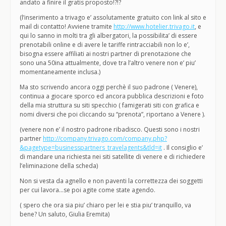
andato a finire il gratis proposto!?!?
(l’inserimento a trivago e’ assolutamente gratuito con link al sito e
mail di contatto! Avviene tramite
http://www.hotelier.trivago.it
, e
qui lo sanno in molti tra gli albergatori, la possibilita’ di essere
prenotabili online e di avere le tariffe rintracciabili non lo e’,
bisogna essere affiliati ai nostri partner di prenotazione che
sono una 50ina attualmente, dove tra l’altro venere non e’ piu’
momentaneamente inclusa.)
Ma sto scrivendo ancora oggi perchè il suo padrone ( Venere),
continua a giocare sporco ed ancora pubblica descrizioni e foto
della mia struttura su siti specchio ( famigerati siti con grafica e
nomi diversi che poi cliccando su “prenota”, riportano a Venere ).
(venere non e’ il nostro padrone ribadisco. Questi sono i nostri
partner
http://company.trivago.com/company.php?
&pagetype=businesspartners_travelagents&tld=it
. Il consiglio e’
di mandare una richiesta nei siti satellite di venere e di richiedere
l’eliminazione della scheda)
Non si vesta da agnello e non paventi la correttezza dei soggetti
per cui lavora…se poi agite come state agendo.
( spero che ora sia piu’ chiaro per lei e stia piu’ tranquillo, va
bene? Un saluto, Giulia Eremita)