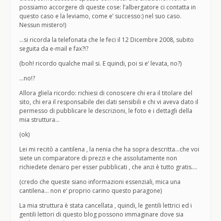
possiamo accorgere di queste cose: l’albergatore ci contatta in
questo caso e la leviamo, come e’ successo:) nel suo caso.
Nessun mistero!)
…si ricorda la telefonata che le feci il 12 Dicembre 2008, subito
seguita da e-mail e fax?!?
(boh! ricordo qualche mail si. E quindi, poi si e’ levata, no?)
…no!?
Allora gliela ricordo: richiesi di conoscere chi era il titolare del
sito, chi era il responsabile dei dati sensibili e chi vi aveva dato il
permesso di pubblicare le descrizioni, le foto e i dettagli della
mia struttura…
(ok)
Lei mi recitò a cantilena , la nenia che ha sopra descritta…che voi
siete un comparatore di prezzi e che assolutamente non
richiedete denaro per esser pubblicati , che anzi è tutto gratis….
(credo che queste siano informazioni essenziali, mica una
cantilena… non e’ proprio carino questo paragone)
La mia struttura è stata cancellata , quindi, le gentili lettrici ed i
gentili lettori di questo blog possono immaginare dove sia