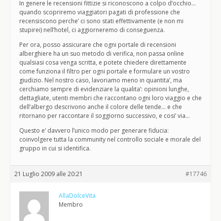
In genere le recensioni fittizie si riconoscono a colpo d’occhio…
quando scopriremo viaggiatori pagati di professione che
recensiscono perche’ ci sono stati effettivamente (e non mi
stupirei) nell’hotel, ci aggiorneremo di conseguenza.
Per ora, posso assicurare che ogni portale di recensioni
alberghiere ha un suo metodo di verifica, non passa online
qualsiasi cosa venga scritta, e potete chiedere direttamente
come funziona il filtro per ogni portale e formulare un vostro
giudizio. Nel nostro caso, lavoriamo meno in quantita’, ma
cerchiamo sempre di evidenziare la qualita’: opinioni lunghe,
dettagliate, utenti membri che raccontano ogni loro viaggio e che
dell’albergo descrivono anche il colore delle tende… e che
ritornano per raccontare il soggiorno successivo, e cosi’ via…
Questo e’ davvero l’unico modo per generare fiducia:
coinvolgere tutta la community nel controllo sociale e morale del
gruppo in cui si identifica.
21 Luglio 2009 alle 20:21
#17746
AllaDolceVita
Membro