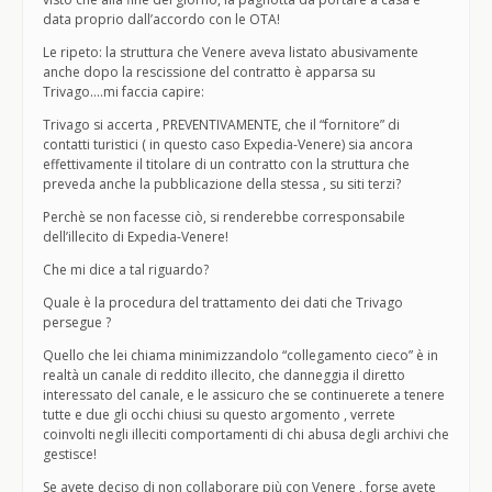
data proprio dall’accordo con le OTA!
Le ripeto: la struttura che Venere aveva listato abusivamente
anche dopo la rescissione del contratto è apparsa su
Trivago….mi faccia capire:
Trivago si accerta , PREVENTIVAMENTE, che il “fornitore” di
contatti turistici ( in questo caso Expedia-Venere) sia ancora
effettivamente il titolare di un contratto con la struttura che
preveda anche la pubblicazione della stessa , su siti terzi?
Perchè se non facesse ciò, si renderebbe corresponsabile
dell’illecito di Expedia-Venere!
Che mi dice a tal riguardo?
Quale è la procedura del trattamento dei dati che Trivago
persegue ?
Quello che lei chiama minimizzandolo “collegamento cieco” è in
realtà un canale di reddito illecito, che danneggia il diretto
interessato del canale, e le assicuro che se continuerete a tenere
tutte e due gli occhi chiusi su questo argomento , verrete
coinvolti negli illeciti comportamenti di chi abusa degli archivi che
gestisce!
Se avete deciso di non collaborare più con Venere , forse avete