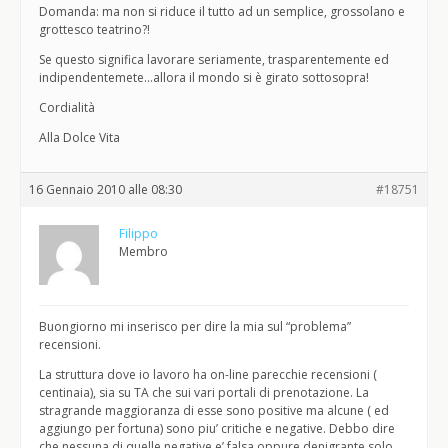
Domanda: ma non si riduce il tutto ad un semplice, grossolano e
grottesco teatrino?!
Se questo significa lavorare seriamente, trasparentemente ed
indipendentemete…allora il mondo si è girato sottosopra!
Cordialità
Alla Dolce Vita
16 Gennaio 2010 alle 08:30
#18751
Filippo
Membro
Buongiorno mi inserisco per dire la mia sul “problema”
recensioni.
La struttura dove io lavoro ha on-line parecchie recensioni (
centinaia), sia su TA che sui vari portali di prenotazione. La
stragrande maggioranza di esse sono positive ma alcune ( ed
aggiungo per fortuna) sono piu’ critiche e negative. Debbo dire
che nessuna di quelle negative e’ falsa oppure denigrante solo