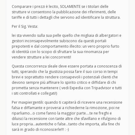
Comparare i prezzi è lecito, SOLAMENTE se i titolari delle
strutture vi consentono la pubblicazione dei riferimenti, delle
tariffe e di tutti i dettagli che servono ad identificare la struttura.
Per il Sig. Vesta:
lei sta vivendo sulla sua pelle quello che migliaia di albergatori e
gestori inconsapevolmente subiscono da questi portali
prepotenti e dal comportamento illecito: un vero proprio furto
di identità con lo scopo di sfruttare la sua rinomanza per
vendere strutture a lei concorrenti!
Questa concorrenza sleale deve essere portata a conoscenza di
tutti, sperando che la giustizia possa fare il suo corso in tempi
brevi e soprattutto rendere consapevoli i potenziali clienti che
devono sempre più affinare lo spirito critico e diffidare di chi
prometta senza mantenere ( vedi Expedia con Tripadvisor e tutti
i siti controllati e collegati!)
Per maxpiergentili: quando ti capiterà di ricevere una recensione
falsa e diffamante e proverai a richiederne la rimozione, poi ne
riparliamo…o come fanno la maggior parte….te ne freghi e
diluisci la recensione con tante altre che sfavillano e rifulgono di
luce propria…autentiche o false…tanto che importa, alla fine chi
sarà in grado di riconoscerle!!! : -)