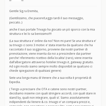
Gentile Sig.ra Eremita,
(Gentilissimo, che piacere!Leggo tardi il suo messaggio,
peccato..)
anche il suo portale Trivago ha giocato un pò sporco con la mia
struttura e lei lo sa benissimo!!!!
(La sua struttura e’ online da noi? Non mi pare! Se una struttura e’
su trivago ci sono 3 motivi: e’ stata inserita da qualcuno che ha
raccontato il suo soggiorno, proviene dai nostri partner di
prenotazione, viene inserita da noi a prescindere dai partner
perche’ riferimento ricettivo della localita’ (raro), viene inserita
dall’albergatore attraverso hotelier.trivago.it, gateway gratuito.
Ad ogni modo siamo sempre molto disponibili se qualcuno ci
chiede spiegazioni di qualsiasi genere)
Siete una longa manu di Venere che a sua volta è proprietà di
Expedia.
( Tengo a precisare che OTA e catene sono nostri partner,
decidiamo insieme con quali stringere accordi, con quali stare in
stand by, quali non integrare, quali si’. Siamo assolutamente
indipendenti da Venere & co. trivago e’ un compara prezzi e,