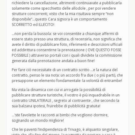
richiedere la cancellazione, altrimenti continuavate a pubblicarla
solamente come specchietto delle allodole , per poi vendere
strutture concorrenti, visto che la mia risultava sempre “non
disponibile”…questo Cara signora è un comportamento
SCORRETTO ed ILLECITO!
…non perda la bussola: se voi consentite a chiunque affermi di
essere stato presso una struttura, di recensirla, non significa che
avete il diritto di pubblicare foto, riferimenti e descrizioni ufficiali
ed addirittura consentirne la prenotazione ( OVE QUESTO FOSSE
POSSIBILE ) attraverso portali con i quali dividete la commissione
generata dalla prenotazione andata a buon fine!
Per fare ciò necessitate di un contratto scritto …e la natura del
contratto, penso le sia nota: un accordo fra due ( o più parti), che
presuppone un elemento fondamentale: la volontà di entrambe!
Ma vista la dinamica con cui vi arrogate la possibilità di
pubblicare strutture turistiche, il vostro è più inquadrabile in un
contratto UNILATERALE , segreto al contraente , che secondo la
sua balzana ipotesi, fruirebbe di pubblicità gratuita!
…’ste favolette le racconti ai bimbi che vogliono dormire,
sognando un mondo migliore!
Che lei paventi l’indipendenza di Trivago, è alquanto singolare,
visto che alla fine del giorno, la pagnotta da portare a casa è