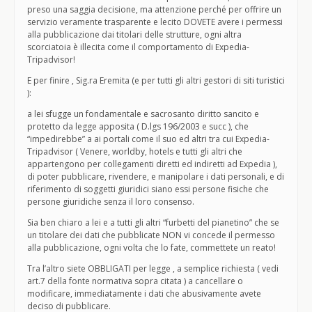
preso una saggia decisione, ma attenzione perché per offrire un
servizio veramente trasparente e lecito DOVETE avere i permessi
alla pubblicazione dai titolari delle strutture, ogni altra
scorciatoia è illecita come il comportamento di Expedia-
Tripadvisor!
E per finire , Sig.ra Eremita (e per tutti gli altri gestori di siti turistici
):
a lei sfugge un fondamentale e sacrosanto diritto sancito e
protetto da legge apposita ( D.lgs 196/2003 e succ ), che
“impedirebbe” a ai portali come il suo ed altri tra cui Expedia-
Tripadvisor ( Venere, worldby, hotels e tutti gli altri che
appartengono per collegamenti diretti ed indiretti ad Expedia ),
di poter pubblicare, rivendere, e manipolare i dati personali, e di
riferimento di soggetti giuridici siano essi persone fisiche che
persone giuridiche senza il loro consenso.
Sia ben chiaro a lei e a tutti gli altri “furbetti del pianetino” che se
un titolare dei dati che pubblicate NON vi concede il permesso
alla pubblicazione, ogni volta che lo fate, commettete un reato!
Tra l’altro siete OBBLIGATI per legge , a semplice richiesta ( vedi
art.7 della fonte normativa sopra citata ) a cancellare o
modificare, immediatamente i dati che abusivamente avete
deciso di pubblicare.