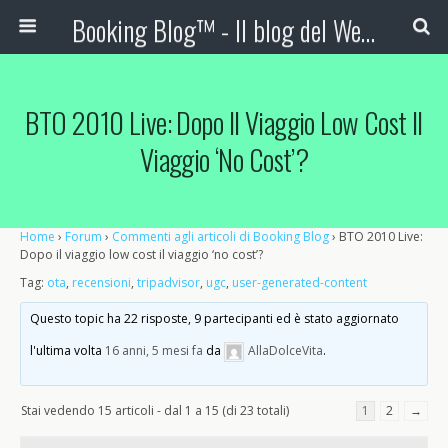
Booking Blog™ - Il blog del Web Marketing Turistico
BTO 2010 Live: Dopo Il Viaggio Low Cost Il
Viaggio ‘no Cost’?
Home
›
Forum
›
Commenti agli articoli di Booking Blog
›
BTO 2010 Live:
Dopo il viaggio low cost il viaggio ‘no cost’?
Tag:
ota
,
recensioni
,
tripadvisor
,
ugc
,
user-generated-content
Questo topic ha 22 risposte, 9 partecipanti ed è stato aggiornato
l'ultima volta
16 anni, 5 mesi fa
da
AllaDolceVita
.
Stai vedendo 15 articoli - dal 1 a 15 (di 23 totali)
1
2
→