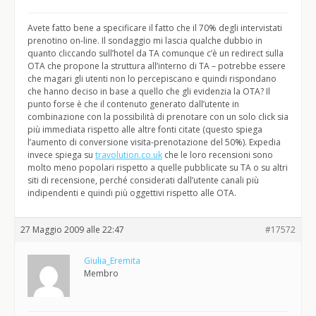
Avete fatto bene a specificare il fatto che il 70% degli intervistati
prenotino on-line. Il sondaggio mi lascia qualche dubbio in
quanto cliccando sull’hotel da TA comunque c’è un redirect sulla
OTA che propone la struttura all’interno di TA – potrebbe essere
che magari gli utenti non lo percepiscano e quindi rispondano
che hanno deciso in base a quello che gli evidenzia la OTA? Il
punto forse è che il contenuto generato dall’utente in
combinazione con la possibilità di prenotare con un solo click sia
più immediata rispetto alle altre fonti citate (questo spiega
l’aumento di conversione visita-prenotazione del 50%). Expedia
invece spiega su
travolution.co.uk
che le loro recensioni sono
molto meno popolari rispetto a quelle pubblicate su TA o su altri
siti di recensione, perché considerati dall’utente canali più
indipendenti e quindi più oggettivi rispetto alle OTA.
27 Maggio 2009 alle 22:47
#17572
Giulia_Eremita
Membro