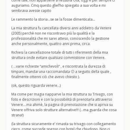
come tale, non appartiene a nessuna Ota, oggi e per sempre ci
auguriamo. Cmq questo gliel’ho spiegato a sua volta e mi
sembrava avesse capito
Le rammento la storia…se se la fosse dimenticata…
La mia struttura fu cancellata diversi anni addietro da Venere
(2005) perchè non ne riscontravo più la qualità e la
professionalità che mi sarei atteso, conoscendo la gestione
anche personalmente, quattro anni prima, circa.
Richiesi la cancellazione totale di tutti i riferimenti della mia
struttura onde evitare qualsiasi commistione con Venere.
( …varie richieste “amichevoli” , e riscontrata la durezza di
timpani, mandai una raccomandata 🙂 a seguito della quale ,
finalmente ottenni ciò che avevo chiesto ).
(ok, questo riguarda venere…)
Ma come per magia riapparve la mia struttura su Trivago, con
foto e descrizioni e con la possibilità di prenotarla attraverso
Venere….ma ahimè, la pagina di prenotazione che si apriva su
Venere offriva solo strutture alternative!!! (…ma guarda che cosa
strana!)
(la struttura sicuramente e’ rimasta su trivago con collegamento
cieco, come succede spesso con hotel che chiudono. Non ci