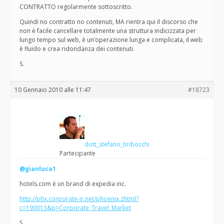
CONTRATTO regolarmente sottoscritto.
Quindi no contratto no contenuti, MA rientra qui il discorso che
non è facile cancellare totalmente una struttura indicizzata per
lungo tempo sul web, è un’operazione lunga e complicata, il web
è fluido e crea ridondanza dei contenuti.
S.
10 Gennaio 2010 alle 11:47
#18723
dott_stefano_tiribocchi
Partecipante
@gianluca1
hotels.com è un brand di expedia inc.
http://phx.corporate-ir.net/phoenix.zhtml?
c=190013&p=Corporate_Travel_Market
S.