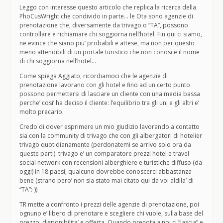
Leggo con interesse questo articolo che replica la ricerca della
PhoCusWright che condivido in parte… le Ota sono agenzie di
prenotazione che, diversamente da trivago o “TA”, possono
controllare e richiamare chi soggiorna nell’hotel. Fin qui ci siamo,
ne evince che siano piu’ probabili e attese, ma non per questo
meno attendibili di un portale turistico che non conosce il nome
di chi soggiorna nell’hotel…
Come spiega Aggiato, ricordiamoci che le agenzie di
prenotazione lavorano con gli hotel e fino ad un certo punto
possono permettersi di lasciare un cliente con una media bassa
perche’ cosi’ ha deciso il cliente: l’equilibrio tra gli uni e gli altri e’
molto precario.
Credo di dover esprimere un mio giudizio lavorando a contatto
sia con la community di trivago che con gli albergatori di hotelier
trivago quotidianamente (perdonatemi se arrivo solo ora da
queste parti). trivago e’ un comparatore prezzi hotel e travel
social network con recensioni alberghiere e turistiche diffuso (da
oggi) in 18 paesi, qualcuno dovrebbe conoscerci abbastanza
bene (strano pero’ non sia stato mai citato qui da voi aldila’ di
“TA”:-))
TR mette a confronto i prezzi delle agenzie di prenotazione, poi
ognuno e’ libero di prenotare e scegliere chi vuole, sulla base del
prezzo, disponibilita’ e offerta. Quando prenota a noi ci “lascia” e