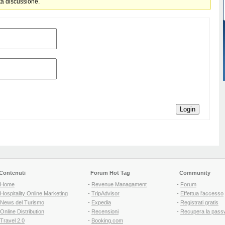
ta discussione.
Login
Contenuti
Forum Hot Tag
Community
Home
-
Revenue Managament
-
Forum
Hospitality Online Marketing
-
TripAdvisor
-
Effettua l'accesso
News del Turismo
-
Expedia
-
Registrati gratis
Online Distribution
-
Recensioni
-
Recupera la pass
Travel 2.0
-
Booking.com