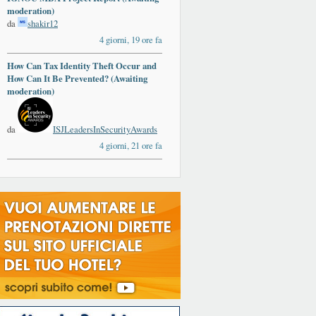
moderation)
da
shakir12
4 giorni, 19 ore fa
How Can Tax Identity Theft Occur and
How Can It Be Prevented? (Awaiting
moderation)
da
ISJLeadersInSecurityAwards
4 giorni, 21 ore fa