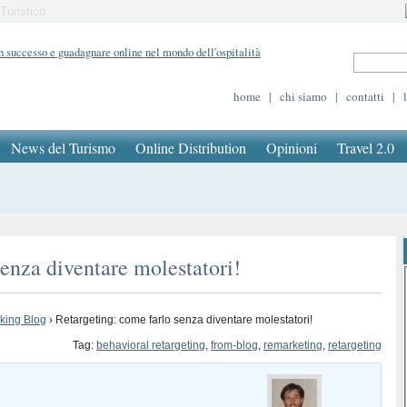
Turistico
home
|
chi siamo
|
contatti
|
News del Turismo
Online Distribution
Opinioni
Travel 2.0
senza diventare molestatori!
oking Blog
›
Retargeting: come farlo senza diventare molestatori!
Tag:
behavioral retargeting
,
from-blog
,
remarketing
,
retargeting