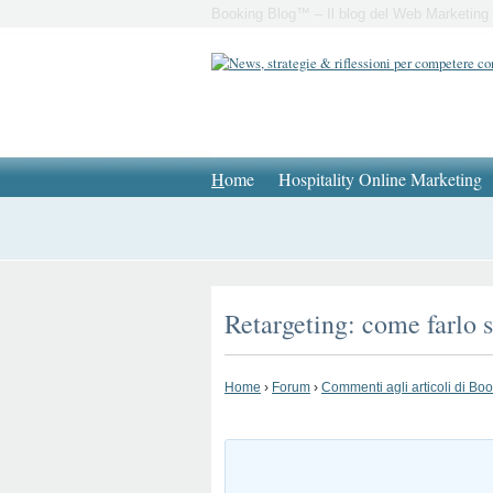
Booking Blog™ – Il blog del Web Marketing 
H
ome
Hospitality Online Marketing
Retargeting: come farlo 
Home
›
Forum
›
Commenti agli articoli di Bo