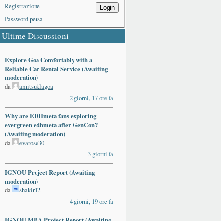
Registrazione
Login
Password persa
Ultime Discussioni
Explore Goa Comfortably with a
Reliable Car Rental Service (Awaiting
moderation)
da
amitsuklagoa
2 giorni, 17 ore fa
Why are EDHmeta fans exploring
evergreen edhmeta after GenCon?
(Awaiting moderation)
da
evarose30
3 giorni fa
IGNOU Project Report (Awaiting
moderation)
da
shakir12
4 giorni, 19 ore fa
IGNOU MBA Project Report (Awaiting