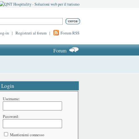
log-in
|
Registrati al forum
|
Forum RSS
Forum
Login
Username:
Password:
Mantienimi connesso