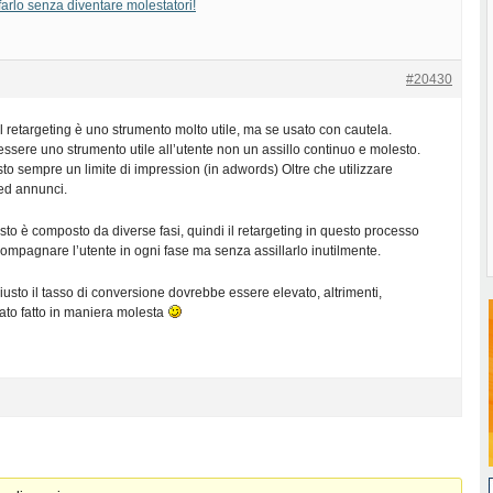
arlo senza diventare molestatori!
#20430
l retargeting è uno strumento molto utile, ma se usato con cautela.
sere uno strumento utile all’utente non un assillo continuo e molesto.
to sempre un limite di impression (in adwords) Oltre che utilizzare
à ed annunci.
isto è composto da diverse fasi, quindi il retargeting in questo processo
ompagnare l’utente in ogni fase ma senza assillarlo inutilmente.
iusto il tasso di conversione dovrebbe essere elevato, altrimenti,
ato fatto in maniera molesta