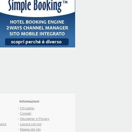
Informazioni
-
Chi siamo
-
Contatti
-
Disclaimer e Privacy
word
-
Lavora con noi
-
Mappa del sito