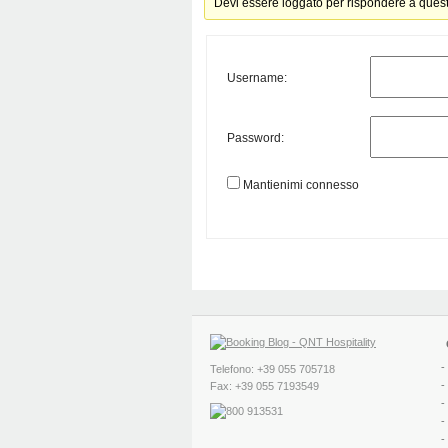
Devi essere loggato per rispondere a ques
Username:
Password:
Mantienimi connesso
-
Telefono: +39 055 705718
-
Fax: +39 055 7193549
-
-
-