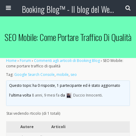
Booking Blog™ - Il blog del Web Marketing Turistico
SEO Mobile: Come Portare Traffico Di Qualità
Home
›
Forum
›
Commenti agli articoli di Booking Blog
›
SEO Mobile:
come portare traffico di qualità
Tag:
Google Search Console
,
mobile
,
seo
Questo topic ha 0 risposte, 1 partecipante ed è stato aggiornato
l'ultima volta
8 anni, 9 mesi fa
da
Duccio Innocenti
.
Stai vedendo rticolo (di 1 totali)
Autore
Articoli