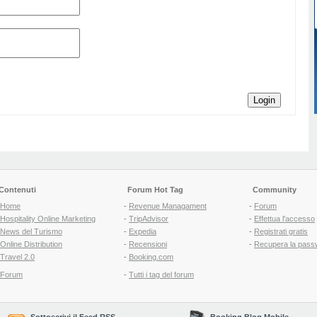
Login
Contenuti
Forum Hot Tag
Community
Home
-
Revenue Managament
-
Forum
Hospitality Online Marketing
-
TripAdvisor
-
Effettua l'accesso
News del Turismo
-
Expedia
-
Registrati gratis
Online Distribution
-
Recensioni
-
Recupera la pass
Travel 2.0
-
Booking.com
Forum
-
Tutti i tag del forum