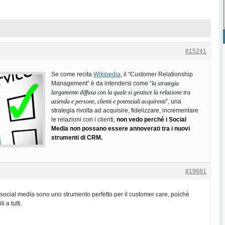
#15241
Se come recita
Wikipedia
, il “Customer Relationship
Management” è da intendersi come “
la strategia
largamente diffusa con la quale si gestisce la relazione tra
azienda e persone, clienti e potenziali acquirenti
”, una
strategia rivolta ad acquisire, fidelizzare, incrementare
le relazioni con i clienti,
non vedo perché i Social
Media non possano essere annoverati tra i nuovi
strumenti di CRM.
#19681
 social media sono uno strumento perfetto per il customer care, poichè
i a tutti.