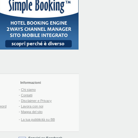
Informazioni
-
Chi siamo
-
Contatti
-
Disclaimer e Privacy
word
-
Lavora con noi
-
Mappa del sito
-
La tua pubblicità su BB