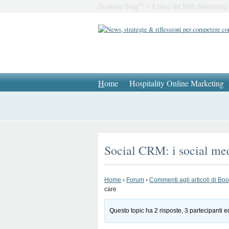
Booking Blog™ – Il blog del Web Marketing 
H
ome
Hospitality Online Marketing
Social CRM: i social me
Home
›
Forum
›
Commenti agli articoli di Bo
care
Questo topic ha 2 risposte, 3 partecipanti e