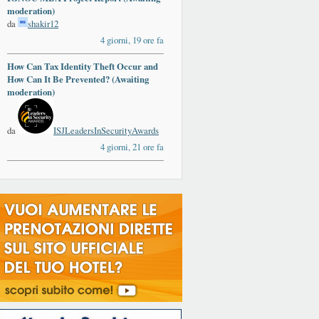
moderation)
da
shakir12
4 giorni, 19 ore fa
How Can Tax Identity Theft Occur and
How Can It Be Prevented? (Awaiting
moderation)
da
ISJLeadersInSecurityAwards
4 giorni, 21 ore fa