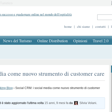
Turistico
home
|
chi siamo
|
contatti
|
News del Turismo
Online Distribution
Opinioni
Travel 2.0
dia come nuovo strumento di customer care
oking Blog
›
Social CRM: i social media come nuovo strumento di customer
d è stato aggiornato l'ultima volta
15 anni, 9 mesi fa
da
Silvia Volani
.