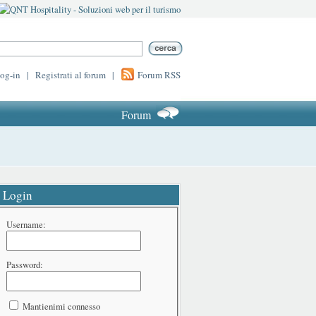
log-in
|
Registrati al forum
|
Forum RSS
Forum
Login
Username:
Password:
Mantienimi connesso