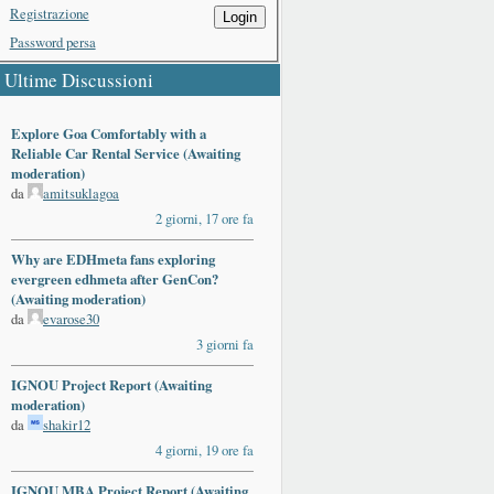
Registrazione
Login
Password persa
Ultime Discussioni
Explore Goa Comfortably with a
Reliable Car Rental Service (Awaiting
moderation)
da
amitsuklagoa
2 giorni, 17 ore fa
Why are EDHmeta fans exploring
evergreen edhmeta after GenCon?
(Awaiting moderation)
da
evarose30
3 giorni fa
IGNOU Project Report (Awaiting
moderation)
da
shakir12
4 giorni, 19 ore fa
IGNOU MBA Project Report (Awaiting