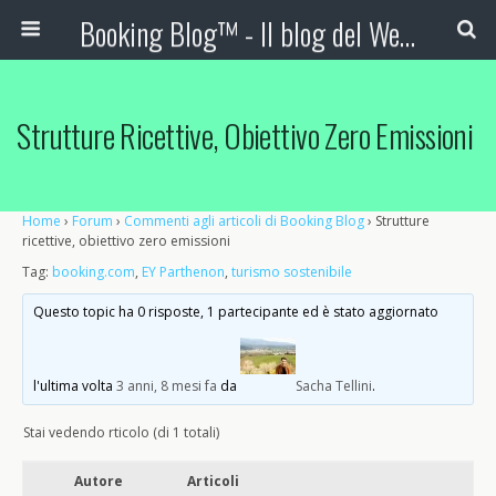
Booking Blog™ - Il blog del Web Marketing Turistico
Strutture Ricettive, Obiettivo Zero Emissioni
Home
›
Forum
›
Commenti agli articoli di Booking Blog
›
Strutture
ricettive, obiettivo zero emissioni
Tag:
booking.com
,
EY Parthenon
,
turismo sostenibile
Questo topic ha 0 risposte, 1 partecipante ed è stato aggiornato
l'ultima volta
3 anni, 8 mesi fa
da
Sacha Tellini
.
Stai vedendo rticolo (di 1 totali)
Autore
Articoli