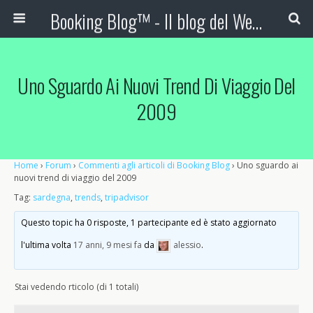
Booking Blog™ - Il blog del Web Marketing Turistico
Uno Sguardo Ai Nuovi Trend Di Viaggio Del
2009
Home
›
Forum
›
Commenti agli articoli di Booking Blog
›
Uno sguardo ai
nuovi trend di viaggio del 2009
Tag:
sardegna
,
trends
,
tripadvisor
Questo topic ha 0 risposte, 1 partecipante ed è stato aggiornato
l'ultima volta
17 anni, 9 mesi fa
da
alessio
.
Stai vedendo rticolo (di 1 totali)