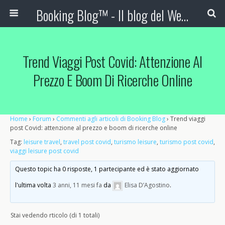
Booking Blog™ - Il blog del Web Marketing Turistico
Trend Viaggi Post Covid: Attenzione Al
Prezzo E Boom Di Ricerche Online
Home
›
Forum
›
Commenti agli articoli di Booking Blog
›
Trend viaggi
post Covid: attenzione al prezzo e boom di ricerche online
Tag:
leisure travel
,
travel post covid
,
turismo leisure
,
turismo post covid
,
viaggi leisure post covid
Questo topic ha 0 risposte, 1 partecipante ed è stato aggiornato
l'ultima volta
3 anni, 11 mesi fa
da
Elisa D’Agostino
.
Stai vedendo rticolo (di 1 totali)