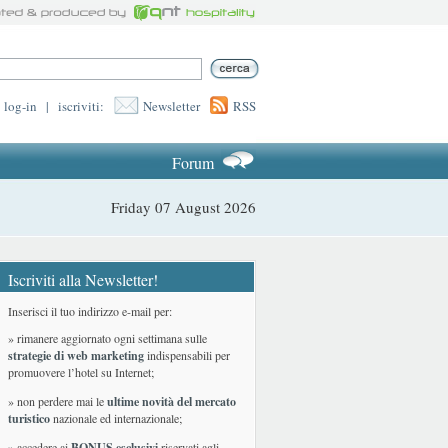
log-in
|
iscriviti:
Newsletter
RSS
Forum
Friday 07 August 2026
Iscriviti alla Newsletter!
Inserisci il tuo indirizzo e-mail per:
» rimanere aggiornato ogni settimana sulle
strategie di web marketing
indispensabili per
promuovere l’hotel su Internet;
» non perdere mai le
ultime novità del mercato
turistico
nazionale ed internazionale
;
» accedere ai
BONUS esclusivi
riservati agli