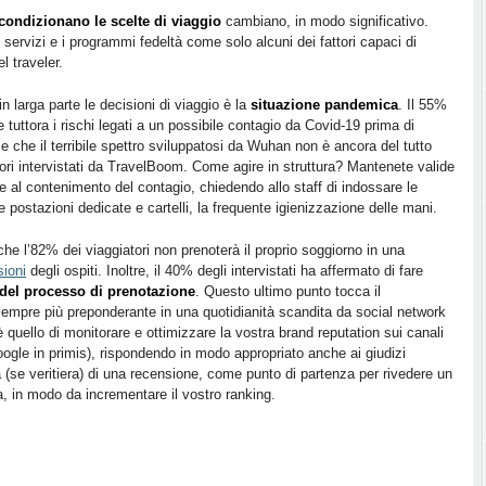
 condizionano le scelte di viaggio
cambiano, in modo significativo.
i servizi e i programmi fedeltà come solo alcuni dei fattori capaci di
l traveler.
n larga parte le decisioni di viaggio è la
situazione pandemica
. Il 55%
tuttora i rischi legati a un possibile contagio da Covid-19 prima di
 che il terribile spettro sviluppatosi da Wuhan non è ancora del tutto
ori intervistati da TravelBoom. Come agire in struttura? Mantenete valide
 e al contenimento del contagio, chiedendo allo staff di indossare le
e postazioni dedicate e cartelli, la frequente igienizzazione delle mani.
 che l’82% dei viaggiatori non prenoterà il proprio soggiorno in una
sioni
degli ospiti. Inoltre, il 40% degli intervistati ha affermato di fare
 del processo di prenotazione
. Questo ultimo punto tocca il
sempre più preponderante in una quotidianità scandita da social network
è quello di monitorare e ottimizzare la vostra brand reputation sui canali
(Google in primis), rispondendo in modo appropriato anche ai giudizi
a (se veritiera) di una recensione, come punto di partenza per rivedere un
ra, in modo da incrementare il vostro ranking.