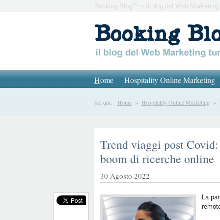
Booking Blog™ – Il blog del Web Marketing 
H
ome
Hospitality Online Marketing
Sei qui:
Home
»
Hospitality Online Marketing
» Tr
Trend viaggi post Covid:
boom di ricerche online
30 Agosto 2022
La pan
remoto