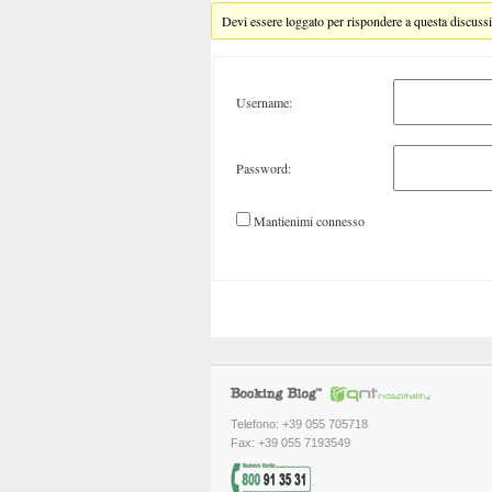
Devi essere loggato per rispondere a questa discuss
Username:
Password:
Mantienimi connesso
Telefono: +39 055 705718
Fax: +39 055 7193549