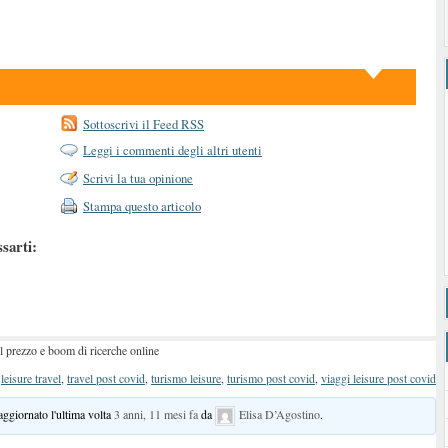
Sottoscrivi il Feed RSS
Leggi i commenti degli altri utenti
Scrivi la tua opinione
Stampa questo articolo
ssarti:
l prezzo e boom di ricerche online
:
leisure travel
,
travel post covid
,
turismo leisure
,
turismo post covid
,
viaggi leisure post covid
 aggiornato l'ultima volta
3 anni, 11 mesi fa
da
Elisa D’Agostino
.