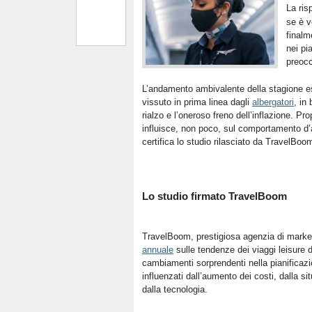
La ris
se è v
finalm
nei pi
preocc
L’andamento ambivalente della stagione est
vissuto in prima linea dagli
albergatori
, in
rialzo e l’oneroso freno dell’inflazione. Pr
influisce, non poco, sul comportamento d’
certifica lo studio rilasciato da TravelBoo
Lo studio firmato TravelBoom
TravelBoom, prestigiosa agenzia di marketin
annuale
sulle tendenze dei viaggi leisure do
cambiamenti sorprendenti nella pianificazi
influenzati dall’aumento dei costi, dalla s
dalla tecnologia.