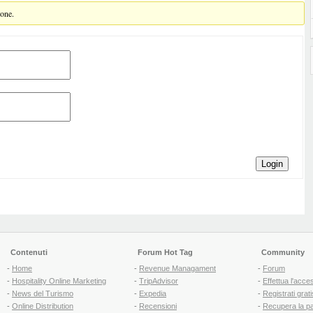
ione.
Login
Contenuti
Forum Hot Tag
Community
-
Home
-
Revenue Managament
-
Forum
-
Hospitality Online Marketing
-
TripAdvisor
-
Effettua l'acce
-
News del Turismo
-
Expedia
-
Registrati grati
-
Online Distribution
-
Recensioni
-
Recupera la p