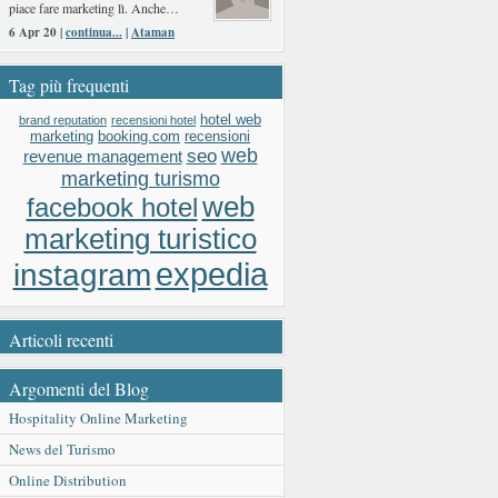
piace fare marketing lì. Anche…
6 Apr 20 |
continua...
|
Ataman
Tag più frequenti
hotel web
brand reputation
recensioni hotel
booking.com
recensioni
marketing
web
seo
revenue management
marketing turismo
web
facebook hotel
marketing turistico
expedia
instagram
Articoli recenti
Argomenti del Blog
Hospitality Online Marketing
News del Turismo
Online Distribution