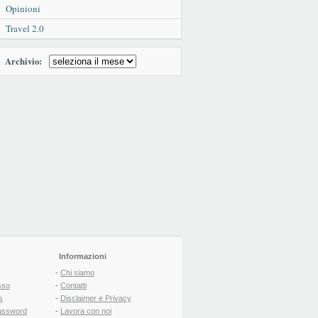
Opinioni
Travel 2.0
Archivio:
Informazioni
-
Chi siamo
sso
-
Contatti
s
-
Disclaimer e Privacy
assword
-
Lavora con noi