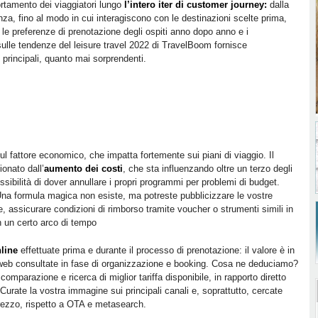
ortamento dei viaggiatori lungo
l’intero iter di customer journey:
dalla
nza, fino al modo in cui interagiscono con le destinazioni scelte prima,
le preferenze di prenotazione degli ospiti anno dopo anno e i
lle tendenze del leisure travel 2022 di TravelBoom fornisce
 principali, quanto mai sorprendenti.
sul fattore economico, che impatta fortemente sui piani di viaggio. Il
onato dall’
aumento dei costi
, che sta influenzando oltre un terzo degli
ossibilità di dover annullare i propri programmi per problemi di budget.
Una formula magica non esiste, ma potreste pubblicizzare le vostre
te, assicurare condizioni di rimborso tramite voucher o strumenti simili in
n un certo arco di tempo
nline
effettuate prima e durante il processo di prenotazione: il valore è in
 web consultate in fase di organizzazione e booking. Cosa ne deduciamo?
omparazione e ricerca di miglior tariffa disponibile, in rapporto diretto
 Curate la vostra immagine sui principali canali e, soprattutto, cercate
prezzo, rispetto a OTA e metasearch.