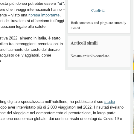
posta più idonea potrebbe essere
:
“nì”
ero che i viaggi internazionali hanno –
Condividi
ente – visto una
ripresa importante
,
ani dei travelers si affacciano tutt’oggi
Both comments and pings are currently
upazioni legate alla salute.
closed.
iva 2022, almeno in Italia, è stato
Articoli simili
 bilico tra incoraggianti prenotazioni in
oprio l’aumento del costo del denaro
Nessun articolo correlato.
acquisto dei viaggiatori, come
m.
g digitale specializzata nell’hotellerie, ha pubblicato il suo
studio
po aver intervistato più di 2.000 viaggiatori nel 2022. I risultati rivelano
one del viaggio e nel comportamento di prenotazione, in larga parte
ituazione economica globale, dai continui rischi di contagi da Covid-19 e