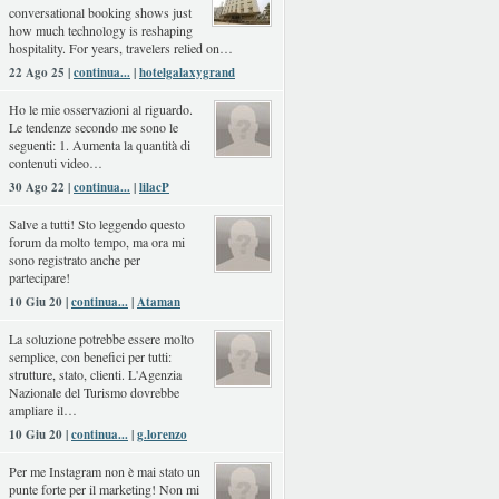
conversational booking shows just
how much technology is reshaping
hospitality. For years, travelers relied on…
22 Ago 25 |
continua...
|
hotelgalaxygrand
Ho le mie osservazioni al riguardo.
Le tendenze secondo me sono le
seguenti: 1. Aumenta la quantità di
contenuti video…
30 Ago 22 |
continua...
|
lilacP
Salve a tutti! Sto leggendo questo
forum da molto tempo, ma ora mi
sono registrato anche per
partecipare!
10 Giu 20 |
continua...
|
Ataman
La soluzione potrebbe essere molto
semplice, con benefici per tutti:
strutture, stato, clienti. L'Agenzia
Nazionale del Turismo dovrebbe
ampliare il…
10 Giu 20 |
continua...
|
g.lorenzo
Per me Instagram non è mai stato un
punte forte per il marketing! Non mi