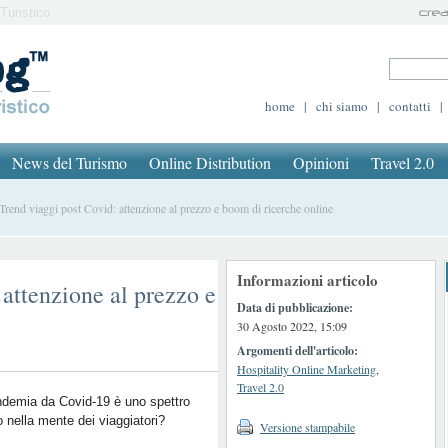
Turistico
home
|
chi siamo
|
contatti
|
News del Turismo
Online Distribution
Opinioni
Travel 2.0
end viaggi post Covid: attenzione al prezzo e boom di ricerche online
Informazioni articolo
 attenzione al prezzo e
Data di pubblicazione:
30 Agosto 2022, 15:09
Argomenti dell'articolo:
Hospitality Online Marketing
,
Travel 2.0
demia da Covid-19 è uno spettro
 nella mente dei viaggiatori?
Versione stampabile