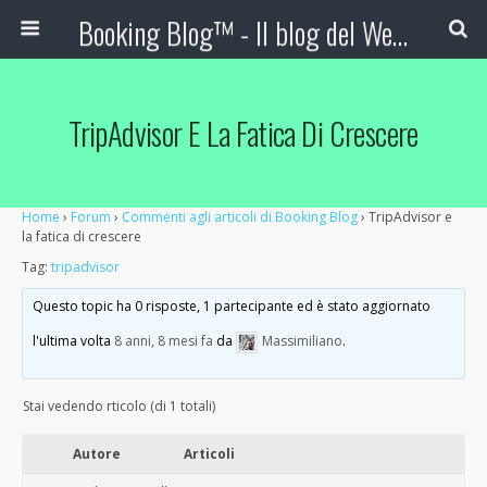
Booking Blog™ - Il blog del Web Marketing Turistico
TripAdvisor E La Fatica Di Crescere
Home
›
Forum
›
Commenti agli articoli di Booking Blog
›
TripAdvisor e
la fatica di crescere
Tag:
tripadvisor
Questo topic ha 0 risposte, 1 partecipante ed è stato aggiornato
l'ultima volta
8 anni, 8 mesi fa
da
Massimiliano
.
Stai vedendo rticolo (di 1 totali)
Autore
Articoli