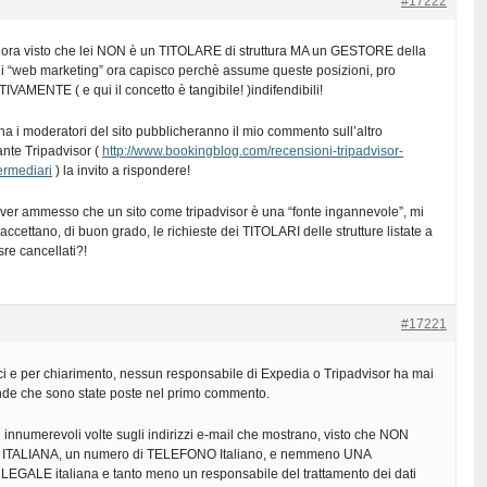
#17222
allora visto che lei NON è un TITOLARE di struttura MA un GESTORE della
di “web marketing” ora capisco perchè assume queste posizioni, pro
IVAMENTE ( e qui il concetto è tangibile! )indifendibili!
a i moderatori del sito pubblicheranno il mio commento sull’altro
nte Tripadvisor (
http://www.bookingblog.com/recensioni-tripadvisor-
ermediari
) la invito a rispondere!
r ammesso che un sito come tripadvisor è una “fonte ingannevole”, mi
ccettano, di buon grado, le richieste dei TITOLARI delle strutture listate a
sre cancellati?!
#17221
ci e per chiarimento, nessun responsabile di Expedia o Tripadvisor ha mai
nde che sono state poste nel primo commento.
ti innumerevoli volte sugli indirizzi e-mail che mostrano, visto che NON
TALIANA, un numero di TELEFONO Italiano, e nemmeno UNA
ALE italiana e tanto meno un responsabile del trattamento dei dati