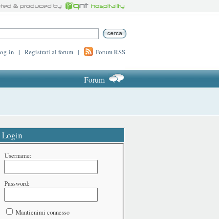
log-in
|
Registrati al forum
|
Forum RSS
Forum
Login
Username:
Password:
Mantienimi connesso