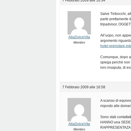
7 Febbraio 2009 alle 16:34
Salve Tiribocchi, 
parte prettamente 
tripadvisor, OGGETT
All’uopo, non appen
AllaDolceVita
argomento riguarda
Membro
hotel-prenotare-int
Comunque, dopo ave
spiega perchè non a
loro insaputa, di es
7 Febbraio 2009 alle 16:58
A scanso di equivo
risposto alle doma
Sono stati contatta
HANNO una SEDE I
AllaDolceVita
RAPPRESENTAZA LEG
Membro