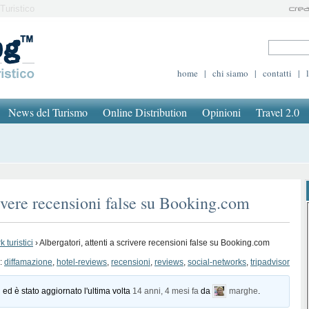
Turistico
home
|
chi siamo
|
contatti
|
News del Turismo
Online Distribution
Opinioni
Travel 2.0
rivere recensioni false su Booking.com
 turistici
›
Albergatori, attenti a scrivere recensioni false su Booking.com
:
diffamazione
,
hotel-reviews
,
recensioni
,
reviews
,
social-networks
,
tripadvisor
 ed è stato aggiornato l'ultima volta
14 anni, 4 mesi fa
da
marghe
.