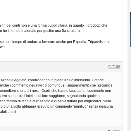
fin dei conti non è una forma pubblicitaria, in quanto il prodotto che
 ho il tempo materiale per gestire una 5a struttura.
se ho il tempo di andare a lavorare anche per Expedia, Tripadvisor o
tel.
#17186
 Michele Aggiato, condividendo in pieno il Suo intervento. Grande
nche i commento negativi ( o comunque i suggerimenti) che lasciano i
 ammettere che tutti i nostri Ospiti che hanno lasciato un commento non
tivo sul nostro Hotel e sul loro soggiorno, segnalando qualche
no motivo di farlo e ci e’ servito e ci serve tuttora per migliorarci. Nella
solo una volta abbiamo ricevuto un commento “punitivo” senza nessuna
uti a tutti