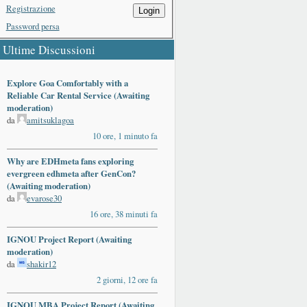
Registrazione
Login
Password persa
Ultime Discussioni
Explore Goa Comfortably with a
Reliable Car Rental Service (Awaiting
moderation)
da
amitsuklagoa
10 ore, 1 minuto fa
Why are EDHmeta fans exploring
evergreen edhmeta after GenCon?
(Awaiting moderation)
da
evarose30
16 ore, 38 minuti fa
IGNOU Project Report (Awaiting
moderation)
da
shakir12
2 giorni, 12 ore fa
IGNOU MBA Project Report (Awaiting