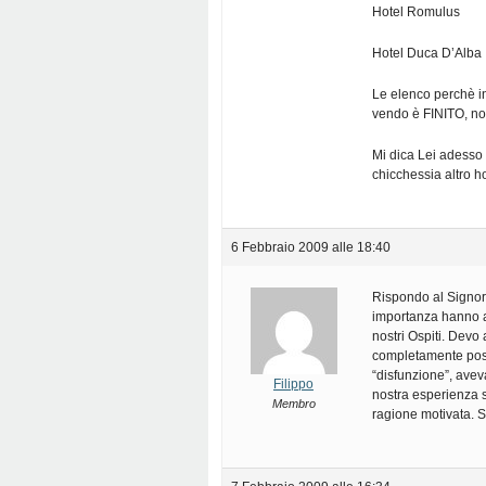
Hotel Romulus
Hotel Duca D’Alba
Le elenco perchè in 
vendo è FINITO, non
Mi dica Lei adesso 
chicchessia altro ho
6 Febbraio 2009 alle 18:40
Rispondo al Signor
importanza hanno a
nostri Ospiti. Devo
completamente posi
“disfunzione”, aveva
Filippo
nostra esperienza 
Membro
ragione motivata. Sal