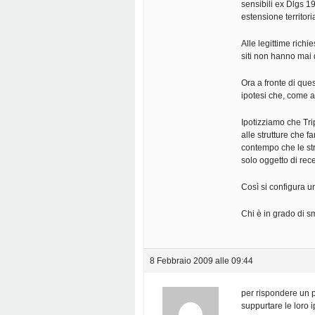
sensibili ex Dlgs 19
estensione territoria
Alle legittime richi
siti non hanno mai 
Ora a fronte di qu
ipotesi che, come a
Ipotizziamo che Trip
alle strutture che fa
contempo che le str
solo oggetto di re
Così si configura un
Chi è in grado di s
8 Febbraio 2009 alle 09:44
per rispondere un po
suppurtare le loro 