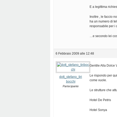
E a legittima richi
Inoltre , le faccio
ha un numero di tel
responsabile per i 
…e secondo lei cos
6 Febbraio 2009 alle 12:48
Gentile Alla Dolce V
Le rispondo per qui
dott_stefano_tiri
come vuole.
bocchi
Partecipante
Le strutture che at
Hotel De Petris
Hotel Sonya