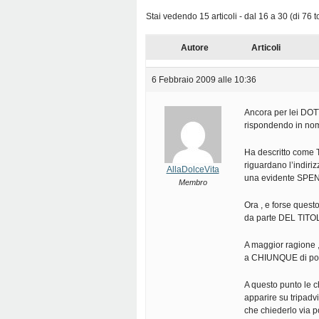
Stai vedendo 15 articoli - dal 16 a 30 (di 76 to
Autore
Articoli
6 Febbraio 2009 alle 10:36
Ancora per lei DOTT
rispondendo in nome
Ha descritto come Tr
riguardano l’indirizz
AllaDolceVita
una evidente SPE
Membro
Ora , e forse questo
da parte DEL TIT
A maggior ragione 
a CHIUNQUE di pot
A questo punto le ch
apparire su tripadvi
che chiederlo via p