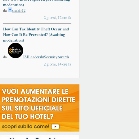
moderation)
da
shakir12
2 giorni, 12 ore fa
How Can Tax Identity Theft Occur and
How Can It Be Prevented? (Awaiting
moderation)
da
ISJLeadersInSecurityAwards
2 giorni, 14 ore fa