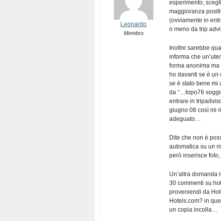
esperimento, scegli
maggioranza positiv
(ovviamente in ent
Leonardo
o meno da trip advi
Membro
Inoltre sarebbe qua
informa che un’uten
forma anonima ma co
ho davanti se è un c
se è stato bene mi 
da “…topo76 soggio
entrare in tripadvi
giugno 08 così mi r
adeguato…
Dite che non è possi
automatica su un m
però inserisce foto
Un’altra domanda le
30 commenti su hote
proveniendi da Hote
Hotels.com? in que
un copia incolla…