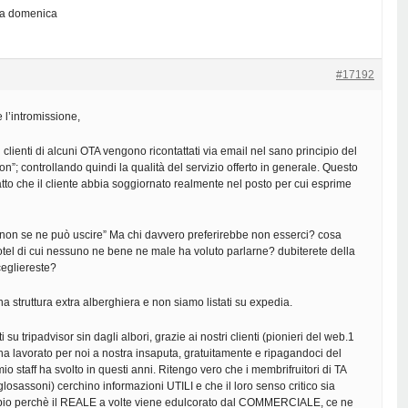
ona domenica
#17192
e l’intromissione,
clienti di alcuni OTA vengono ricontattati via email nel sano principio del
on”; controllando quindi la qualità del servizio offerto in generale. Questo
fatto che il cliente abbia soggiornato realmente nel posto per cui esprime
i non se ne può uscire” Ma chi davvero preferirebbe non esserci? cosa
tel di cui nessuno ne bene ne male ha voluto parlarne? dubiterete della
cegliereste?
 struttura extra alberghiera e non siamo listati su expedia.
su tripadvisor sin dagli albori, grazie ai nostri clienti (pionieri del web.1
ha lavorato per noi a nostra insaputa, gratuitamente e ripagandoci del
io staff ha svolto in questi anni. Ritengo vero che i membrifruitori di TA
losassoni) cerchino informazioni UTILI e che il loro senso critico sia
io perchè il REALE a volte viene edulcorato dal COMMERCIALE, ce ne