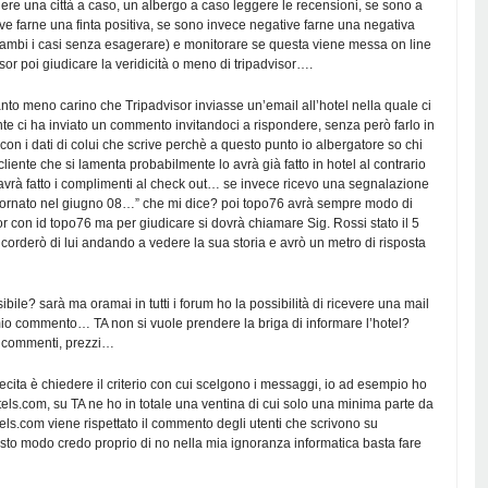
ere una città a caso, un albergo a caso leggere le recensioni, se sono a
e farne una finta positiva, se sono invece negative farne una negativa
rambi i casi senza esagerare) e monitorare se questa viene messa on line
sor poi giudicare la veridicità o meno di tripadvisor….
nto meno carino che Tripadvisor inviasse un’email all’hotel nella quale ci
te ci ha inviato un commento invitandoci a rispondere, senza però farlo in
n i dati di colui che scrive perchè a questo punto io albergatore so chi
liente che si lamenta probabilmente lo avrà già fatto in hotel al contrario
avrà fatto i complimenti al check out… se invece ricevo una segnalazione
rnato nel giugno 08…” che mi dice? poi topo76 avrà sempre modo di
sor con id topo76 ma per giudicare si dovrà chiamare Sig. Rossi stato il 5
icorderò di lui andando a vedere la sua storia e avrò un metro di risposta
bile? sarà ma oramai in tutti i forum ho la possibilità di ricevere una mail
io commento… TA non si vuole prendere la briga di informare l’hotel?
, commenti, prezzi…
cita è chiedere il criterio con cui scelgono i messaggi, io ad esempio ho
ls.com, su TA ne ho in totale una ventina di cui solo una minima parte da
ls.com viene rispettato il commento degli utenti che scrivono su
sto modo credo proprio di no nella mia ignoranza informatica basta fare