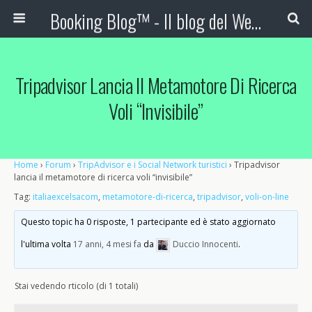
Booking Blog™ - Il blog del Web Marketing Turistico
Tripadvisor Lancia Il Metamotore Di Ricerca
Voli “invisibile”
Home
›
Forum
›
TripAdvisor e i Social Network turistici
›
Tripadvisor
lancia il metamotore di ricerca voli “invisibile”
Tag:
italiaexcelsacom
,
metamotore-di-ricerca
,
tripadvisor
,
voli-on-line
Questo topic ha 0 risposte, 1 partecipante ed è stato aggiornato
l'ultima volta
17 anni, 4 mesi fa
da
Duccio Innocenti
.
Stai vedendo rticolo (di 1 totali)