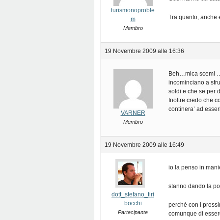
turismonoproble
Tra quanto, anche 
m
Membro
19 Novembre 2009 alle 16:36
Beh…mica scemi …p
incominciano a sfru
soldi e che se per 
Inoltre credo che co
continera’ ad esser
VARNER
Membro
19 Novembre 2009 alle 16:49
io la penso in manie
stanno dando la pos
dott_stefano_tiri
bocchi
perchè con i pros
Partecipante
comunque di essere