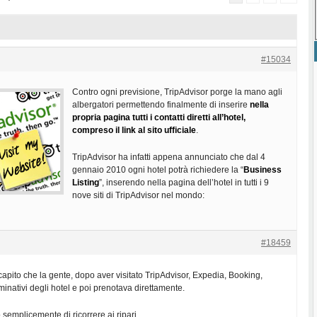
#15034
Contro ogni previsione, TripAdvisor porge la mano agli
albergatori permettendo finalmente di inserire
nella
propria pagina tutti i contatti diretti all’hotel,
compreso il link al sito ufficiale
.
TripAdvisor ha infatti appena annunciato che dal 4
gennaio 2010 ogni hotel potrà richiedere la “
Business
Listing
”, inserendo nella pagina dell’hotel in tutti i 9
nove siti di TripAdvisor nel mondo:
#18459
pito che la gente, dopo aver visitato TripAdvisor, Expedia, Booking,
inativi degli hotel e poi prenotava direttamente.
 semplicemente di ricorrere ai ripari…