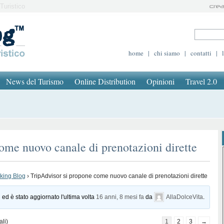
Turistico
home
|
chi siamo
|
contatti
|
News del Turismo
Online Distribution
Opinioni
Travel 2.0
ome nuovo canale di prenotazioni dirette
oking Blog
›
TripAdvisor si propone come nuovo canale di prenotazioni dirette
 ed è stato aggiornato l'ultima volta
16 anni, 8 mesi fa
da
AllaDolceVita
.
ali)
1
2
3
→