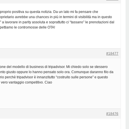
roprio positiva su questa notizia. Da un lato mi fa pensare che
roprietario avrebbe una chances in più in termini di visibilità ma in questo
a lavorare in parity assoluta e soprattutto ci “tassano” le prenotazioni dal
Aspettiamo le contromosse delle OTA!
#18477
one del modello di business di tripadvisor. Mi chiedo solo se stessero
nto giusto oppure lo hanno pensato solo ora. Comunque daranno filo da
rio perchè tripadvisor è innanzitutto “costruito sulle persone” e questo
l vero vantaggio competitivo. Ciao
#18476