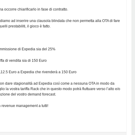
a occorre chiarificarlo in fase di contratto.
ndiamo ad inserire una clausola blindata che non permetta alla OTA di fare
uelli prestabiliti, il gioco è fatto.
commissione di Expedia sia del 25%
riffa di vendita sia di 150 Euro
112.5 Euro a Expedia che rivenderà a 150 Euro
non dare stagionalità ad Expedia così come a nessuna OTA in modo da
lio la vostra tariffa Rack che in questo modo potrà fluttuare verso l’alto e/o
unzione del vostro demand forecast.
 revenue management a tutti!