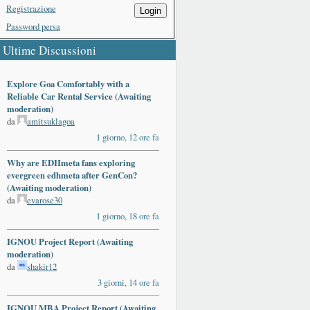
Registrazione
Login
Password persa
Ultime Discussioni
Explore Goa Comfortably with a
Reliable Car Rental Service (Awaiting
moderation)
da
amitsuklagoa
1 giorno, 12 ore fa
Why are EDHmeta fans exploring
evergreen edhmeta after GenCon?
(Awaiting moderation)
da
evarose30
1 giorno, 18 ore fa
IGNOU Project Report (Awaiting
moderation)
da
shakir12
3 giorni, 14 ore fa
IGNOU MBA Project Report (Awaiting