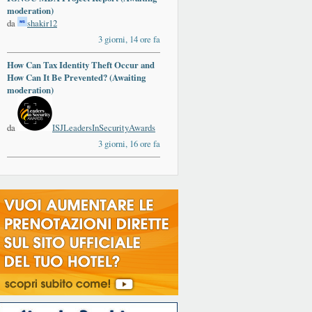
moderation)
da
shakir12
3 giorni, 14 ore fa
How Can Tax Identity Theft Occur and
How Can It Be Prevented? (Awaiting
moderation)
da
ISJLeadersInSecurityAwards
3 giorni, 16 ore fa