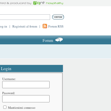
log-in
|
Registrati al forum
|
Forum RSS
Forum
Login
Username:
Password:
Mantienimi connesso