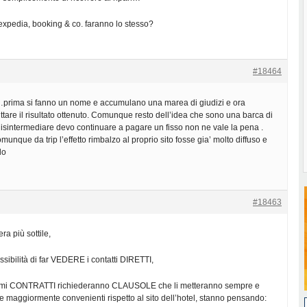
expedia, booking & co. faranno lo stesso?
#18464
rima si fanno un nome e accumulano una marea di giudizi e ora
ttare il risultato ottenuto. Comunque resto dell’idea che sono una barca di
disintermediare devo continuare a pagare un fisso non ne vale la pena .
munque da trip l’effetto rimbalzo al proprio sito fosse gia’ molto diffuso e
lo
#18463
ra più sottile,
sibilità di far VEDERE i contatti DIRETTI,
simi CONTRATTI richiederanno CLAUSOLE che li metteranno sempre e
 maggiormente convenienti rispetto al sito dell’hotel, stanno pensando: