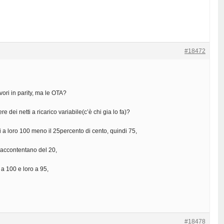
#18472
vori in parity, ma le OTA?
e dei netti a ricarico variabile(c’è chi gia lo fa)?
i a loro 100 meno il 25percento di cento, quindi 75,
i accontentano del 20,
 a 100 e loro a 95,
#18478