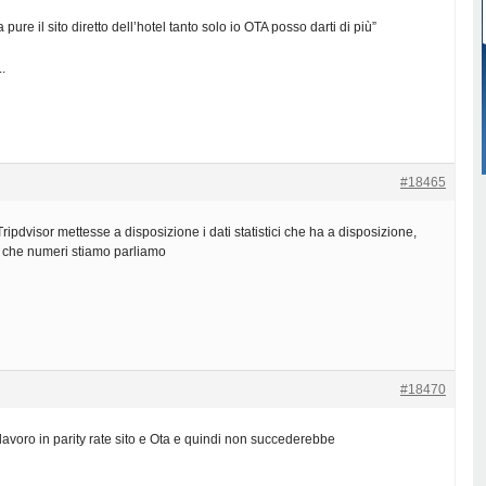
 pure il sito diretto dell’hotel tanto solo io OTA posso darti di più”
.
#18465
ripdvisor mettesse a disposizione i dati statistici che ha a disposizione,
i che numeri stiamo parliamo
#18470
 lavoro in parity rate sito e Ota e quindi non succederebbe