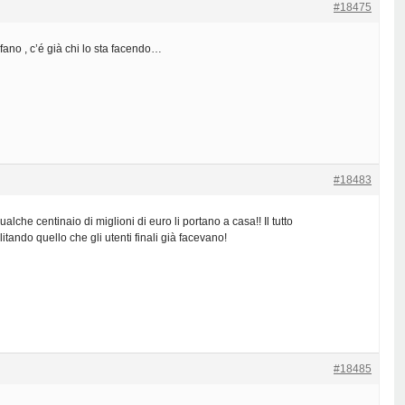
#18475
fano , c’é già chi lo sta facendo…
#18483
alche centinaio di miglioni di euro li portano a casa!! Il tutto
tando quello che gli utenti finali già facevano!
#18485