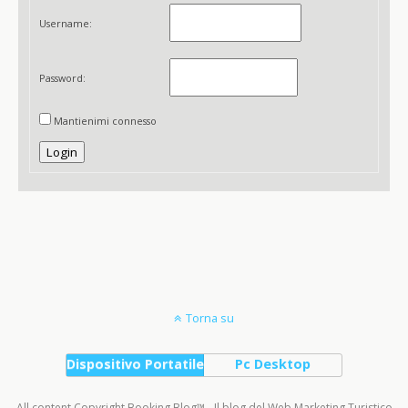
Username:
Password:
Mantienimi connesso
Login
Torna su
Dispositivo Portatile
Pc Desktop
All content Copyright Booking Blog™ - Il blog del Web Marketing Turistico