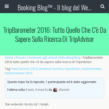
Booking Blog™ - Il blog del Web Marketing Turistico
TripBarometer 2016: Tutto Quello Che C’è Da
Sapere Sulla Ricerca Di TripAdvisor
Home
›
Forum
›
Commenti agli articoli di Booking Blog
›
TripBarometer
2016: tutto quello che c’è da sapere sulla ricerca di TripAdvisor
Tag:
news turismo 2016
,
tendenze turismo
,
tripadvisor
,
tripbarometer
,
tripbarometer 2016
Questo topic ha 0 risposte, 1 partecipante ed è stato aggiornato
l'ultima volta
9 anni, 9 mesi fa
da
sfarinel
.
Stai vedendo rticolo (di 1 totali)