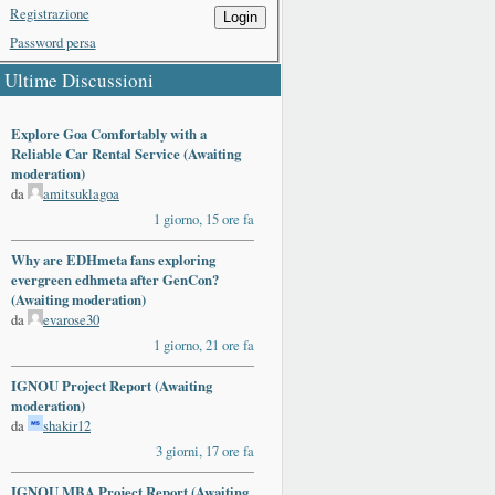
Registrazione
Login
Password persa
Ultime Discussioni
Explore Goa Comfortably with a
Reliable Car Rental Service (Awaiting
moderation)
da
amitsuklagoa
1 giorno, 15 ore fa
Why are EDHmeta fans exploring
evergreen edhmeta after GenCon?
(Awaiting moderation)
da
evarose30
1 giorno, 21 ore fa
IGNOU Project Report (Awaiting
moderation)
da
shakir12
3 giorni, 17 ore fa
IGNOU MBA Project Report (Awaiting