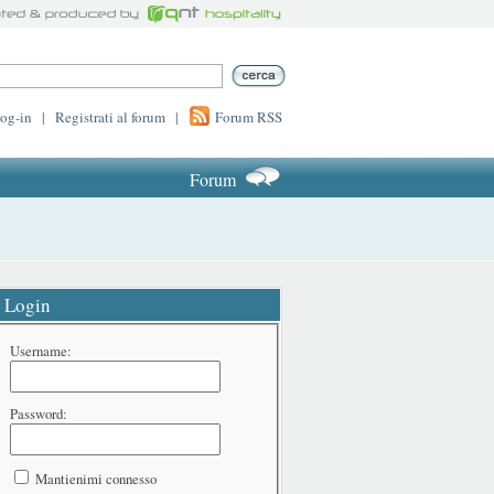
log-in
|
Registrati al forum
|
Forum RSS
Forum
Login
Username:
Password:
Mantienimi connesso