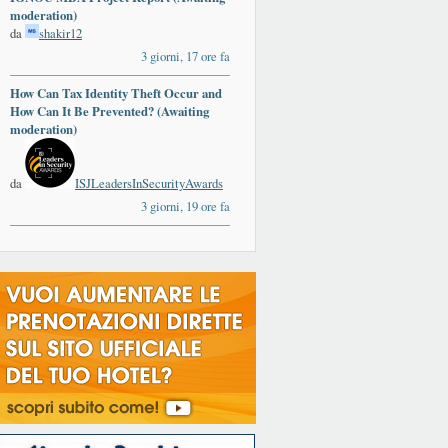
moderation)
da
shakir12
3 giorni, 17 ore fa
How Can Tax Identity Theft Occur and
How Can It Be Prevented? (Awaiting
moderation)
da
ISJLeadersInSecurityAwards
3 giorni, 19 ore fa