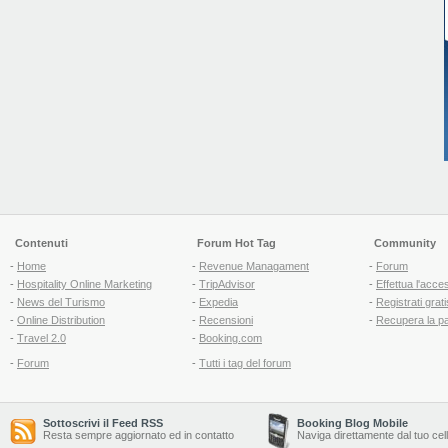
Contenuti
Forum Hot Tag
Community
-
Home
-
Revenue Managament
-
Forum
-
Hospitality Online Marketing
-
TripAdvisor
-
Effettua l'acce
-
News del Turismo
-
Expedia
-
Registrati grati
-
Online Distribution
-
Recensioni
-
Recupera la p
-
Travel 2.0
-
Booking.com
-
Forum
-
Tutti i tag del forum
Sottoscrivi il Feed RSS
Booking Blog Mobile
Resta sempre aggiornato ed in contatto
Naviga direttamente dal tuo cel