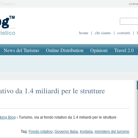
Turistico
home
|
chi siamo
|
contatti
|
News del Turismo
Online Distribution
Opinioni
Travel 2.0
tivo da 1.4 miliardi per le strutture
oking Blog
›
Turismo, via al fondo rotativo da 1.4 miliardi per le strutture
Tag:
Fondo rotativo
,
Governo Italia
,
Invitalia
,
ministero del turismo