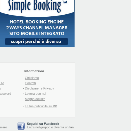
Informazioni
-
Chi siamo
sso
-
Contatti
s
-
Disclaimer e Privacy
assword
-
Lavora con noi
-
Mappa del sito
-
La tua pubblicità su BB
Seguici su Facebook
lulare
Entra nel gruppo
e
diventa un fan