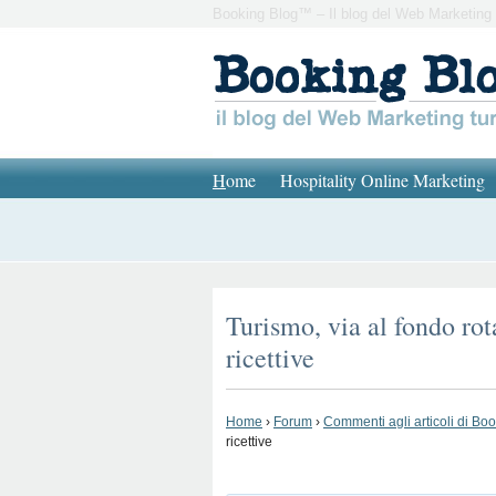
Booking Blog™ – Il blog del Web Marketing 
H
ome
Hospitality Online Marketing
Turismo, via al fondo rota
ricettive
Home
›
Forum
›
Commenti agli articoli di Bo
ricettive