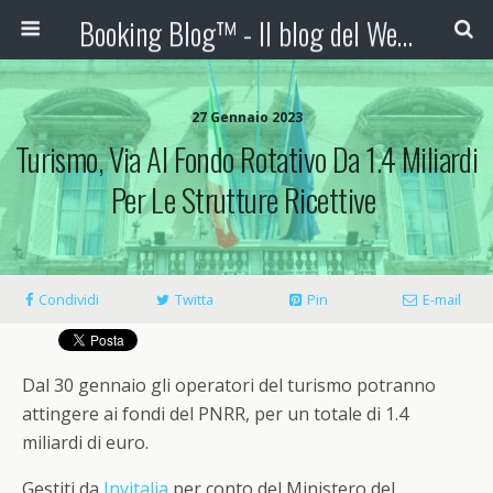
Booking Blog™ - Il blog del Web Marketing Turistico
27 Gennaio 2023
Turismo, Via Al Fondo Rotativo Da 1.4 Miliardi
Per Le Strutture Ricettive
Condividi
Twitta
Pin
E-mail
Dal 30 gennaio gli operatori del turismo potranno
attingere ai fondi del PNRR, per un totale di 1.4
miliardi di euro.
Gestiti da
Invitalia
per conto del Ministero del