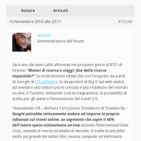
Autore
Articoli
16 Novembre 2010 alle 20:11
#15249
sfarinel
Amministratore del forum
Sarà uno dei temi caldi affrontati nei prossimi giorni al BTO di
Firenze:
“Motori di ricerca e viaggi: fine della ricerca
imparziale?”
: in molti temono infatti che con l’acquisto da parte
di Google di
ITA software
, lo strapotere di Big G sul web andrà
ad investire uno settori più in crescita e più redditizio del mondo
on-line, il Turismo, limitando così la trasparenza, la possibilità di
scelta per gli utenti e l’innovazione del travel 2.0.
“
Acquistando ITA
– dichiara Terry Jones, fondatore di Travelocity –
Google potrebbe velocemente andare ad imporre la propria
influenza sul travel online, un segmento che copre il 48%
dell’intera spesa statunitense on-line
secondo l’International Data
Corp., azienda di ricerca ed analisi di mercato. Si tratta di una fetta
molto più grande dei settori libri, musica, computer ed elettronica