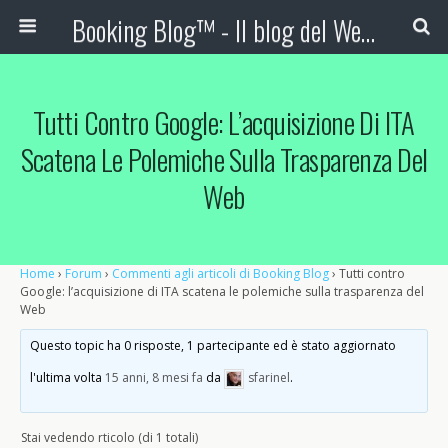
Booking Blog™ - Il blog del Web Marketing Turistico
Tutti Contro Google: L’acquisizione Di ITA
Scatena Le Polemiche Sulla Trasparenza Del
Web
Home
›
Forum
›
Commenti agli articoli di Booking Blog
›
Tutti contro
Google: l’acquisizione di ITA scatena le polemiche sulla trasparenza del
Web
Questo topic ha 0 risposte, 1 partecipante ed è stato aggiornato
l'ultima volta
15 anni, 8 mesi fa
da
sfarinel
.
Stai vedendo rticolo (di 1 totali)