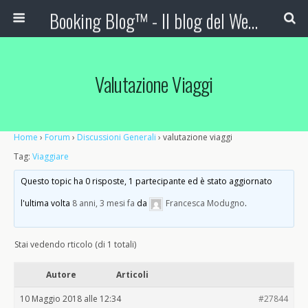
Booking Blog™ - Il blog del Web Marketing Turistico
Valutazione Viaggi
Home
›
Forum
›
Discussioni Generali
›
valutazione viaggi
Tag:
Viaggiare
Questo topic ha 0 risposte, 1 partecipante ed è stato aggiornato
l'ultima volta
8 anni, 3 mesi fa
da
Francesca Modugno
.
Stai vedendo rticolo (di 1 totali)
Autore
Articoli
10 Maggio 2018 alle 12:34
#27844