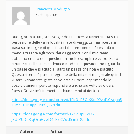
Francesca Modugno
Partecipante
Buongiorno a tutti, sto svolgendo una ricerca universitaria sulla
percezione delle varie località mete di viaggi. La mia ricerca si
basa sull’indagine di quei fattori che rendono un Paese più o
meno attraente agli occhi dei viaggiatori. Con il mio team
abbiamo creato due questionari, molto semplici e veloci. Sono
strutturati nello stesso identico modo, un questionario riguarda
un paese che è piaciuto e l’altro un paese che non è piaciuto.
Questa ricerca è parte integrante della mia tesi magistrale quindi
vi sarei veramente grata se voleste aiutarmi esprimendo le
vostre opinioni (potete rispondere anche più volte su diversi
Paesi). Grazie infinitamente a chiunque mi aiuterà =)
https://docs.google.com/forms/d/1FKQeR5G_XSca9PvbFtGAdpa5
1_m4FaUPzippDNPfQ3k/edit
https://docs.google.com/forms/d/1ZCdBpu6MY-
j3U_PUDqRlqOcaG7wD4TR7lC7osKcmST8/edit
Autore
Articoli