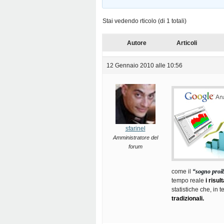
Stai vedendo rticolo (di 1 totali)
Autore
Articoli
12 Gennaio 2010 alle 10:56
sfarinel
Amministratore del
forum
come il
“sogno proib
tempo reale
i risul
statistiche che, in 
tradizionali.