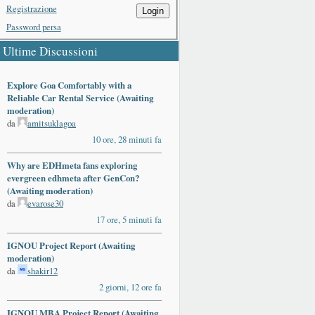
Registrazione
Login
Password persa
Ultime Discussioni
Explore Goa Comfortably with a
Reliable Car Rental Service (Awaiting
moderation)
da
amitsuklagoa
10 ore, 28 minuti fa
Why are EDHmeta fans exploring
evergreen edhmeta after GenCon?
(Awaiting moderation)
da
evarose30
17 ore, 5 minuti fa
IGNOU Project Report (Awaiting
moderation)
da
shakir12
2 giorni, 12 ore fa
IGNOU MBA Project Report (Awaiting