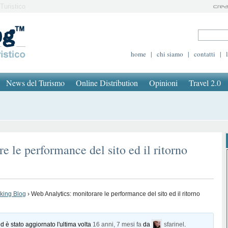
Turistico
home
|
chi siamo
|
contatti
|
News del Turismo
Online Distribution
Opinioni
Travel 2.0
 le performance del sito ed il ritorno
oking Blog
›
Web Analytics: monitorare le performance del sito ed il ritorno
d è stato aggiornato l'ultima volta
16 anni, 7 mesi fa
da
sfarinel
.