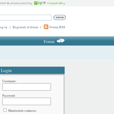
log-in
|
Registrati al forum
|
Forum RSS
Forum
Login
Username:
Password:
Mantienimi connesso