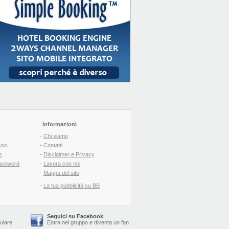
Informazioni
-
Chi siamo
sso
-
Contatti
s
-
Disclaimer e Privacy
assword
-
Lavora con noi
-
Mappa del sito
-
La tua pubblicità su BB
Seguici su Facebook
lulare
Entra nel gruppo
e
diventa un fan