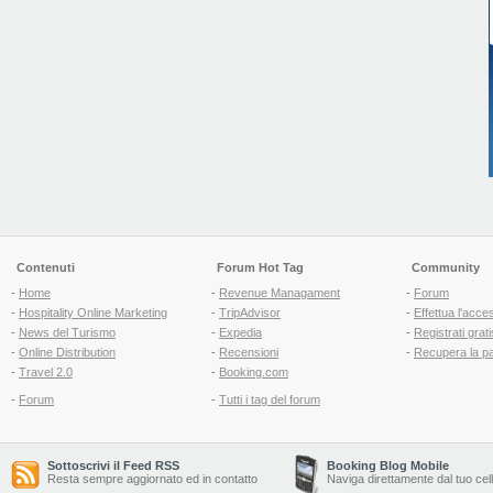
Contenuti
Forum Hot Tag
Community
-
Home
-
Revenue Managament
-
Forum
-
Hospitality Online Marketing
-
TripAdvisor
-
Effettua l'acce
-
News del Turismo
-
Expedia
-
Registrati grati
-
Online Distribution
-
Recensioni
-
Recupera la p
-
Travel 2.0
-
Booking.com
-
Forum
-
Tutti i tag del forum
Sottoscrivi il Feed RSS
Booking Blog Mobile
Resta sempre aggiornato ed in contatto
Naviga direttamente dal tuo cel