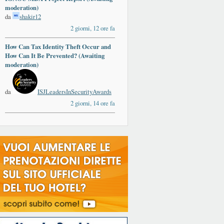
moderation)
da
shakir12
2 giorni, 12 ore fa
How Can Tax Identity Theft Occur and
How Can It Be Prevented? (Awaiting
moderation)
da
ISJLeadersInSecurityAwards
2 giorni, 14 ore fa