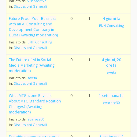
Iniziato da:
visapositive
in:
Discussioni Generali
Future-Proof Your Business
0
1
4 giorni fa
with an AI Consulting and
ENH Consulting
Development Company in
Duba (Awaiting moderation)
Iniziato da:
ENH Consulting
in:
Discussioni Generali
The Future of AI in Social
0
1
4 giorni, 20
Media Marketing (Awaiting
ore fa
moderation)
sweta
Iniziato da:
sweta
in:
Discussioni Generali
What MTGazone Reveals
0
1
1 settimana fa
About MTG Standard Rotation
evarose30
Changes? (Awaiting
moderation)
Iniziato da:
evarose30
in:
Discussioni Generali
Exhibition stand contractor in
0
1
1 settimana, 2