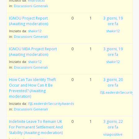
Iniziato da:
evarose30
in:
Discussioni Generali
IGNOU Project Report
0
1
3 giorni, 19
(Awaiting moderation)
ore fa
Iniziato da:
shakir12
shakir12
in:
Discussioni Generali
IGNOU MBA Project Report
0
1
3 giorni, 19
(Awaiting moderation)
ore fa
Iniziato da:
shakir12
shakir12
in:
Discussioni Generali
How Can Tax Identity Theft
0
1
3 giorni, 20
Occur and How Can It Be
ore fa
Prevented? (Awaiting
ISJLeadersInSecurityAw
moderation)
Iniziato da:
ISJLeadersInSecurityAwards
in:
Discussioni Generali
Indefinite Leave To Remain UK
0
1
3 giorni, 22
For Permanent Settlement And
ore fa
Stability (Awaiting moderation)
visapositive