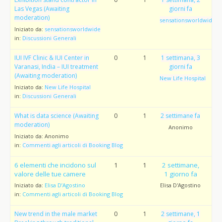
Las Vegas (Awaiting
giorni fa
moderation)
sensationsworldwide
Iniziato da:
sensationsworldwide
in:
Discussioni Generali
IUI IVF Clinic & IUI Center in
0
1
1 settimana, 3
Varanasi, India – IUI treatment
giorni fa
(Awaiting moderation)
New Life Hospital
Iniziato da:
New Life Hospital
in:
Discussioni Generali
What is data science (Awaiting
0
1
2 settimane fa
moderation)
Anonimo
Iniziato da:
Anonimo
in:
Commenti agli articoli di Booking Blog
6 elementi che incidono sul
1
1
2 settimane,
valore delle tue camere
1 giorno fa
Iniziato da:
Elisa D’Agostino
Elisa D'Agostino
in:
Commenti agli articoli di Booking Blog
New trend in the male market
0
1
2 settimane, 1