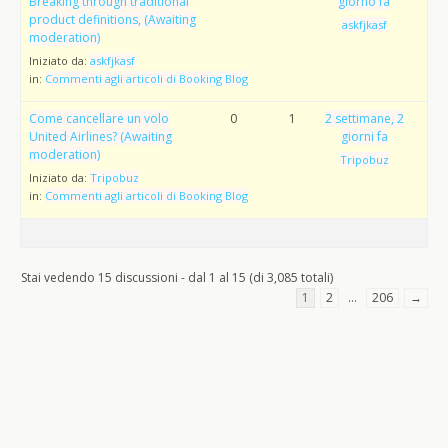
Breaking through traditional
giorno fa
product definitions, (Awaiting
askfjkasf
moderation)
Iniziato da:
askfjkasf
in:
Commenti agli articoli di Booking Blog
Come cancellare un volo
0
1
2 settimane, 2
United Airlines? (Awaiting
giorni fa
moderation)
Tripobuz
Iniziato da:
Tripobuz
in:
Commenti agli articoli di Booking Blog
Stai vedendo 15 discussioni - dal 1 al 15 (di 3,085 totali)
1
2
…
206
→