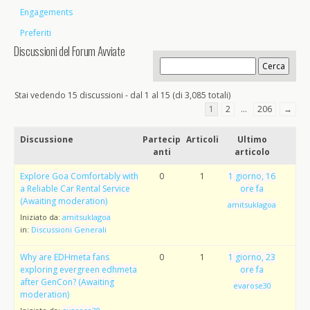
Engagements
Preferiti
Discussioni del Forum Avviate
Stai vedendo 15 discussioni - dal 1 al 15 (di 3,085 totali)
1
2
…
206
→
Discussione
Partecip
Articoli
Ultimo
anti
articolo
Explore Goa Comfortably with
0
1
1 giorno, 16
a Reliable Car Rental Service
ore fa
(Awaiting moderation)
amitsuklagoa
Iniziato da:
amitsuklagoa
in:
Discussioni Generali
Why are EDHmeta fans
0
1
1 giorno, 23
exploring evergreen edhmeta
ore fa
after GenCon? (Awaiting
evarose30
moderation)