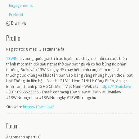
Engagements
Preferiti
@13winlaw
Profilo
Registrato: 8 mesi, 3 settimane fa
13WIN
là vương quốc giải trí trực tuyến rực cháy, nơi mỗi cú cược biến
thành một màn đối đầu nghẹt thở đầy bất ngờ và cơ hội bùng nổ phần
thưởng. Bước vào 13WIN ngay để cháy hết mình cùng đam mê, săn
thưởng cực khủng và khắc tên bạn vào bảng vàng những huyền thoại bất
bại! Thông tin liên hệ: - Địa chỉ: 21811 Hẻm 21/8 Lê Công Phép, An Lạc,
Bình Tân, Thành phố Hồ Chí Minh, Việt Nam - Website:
https://13win.law/
- SĐT: 0988522355 - Email: contact@13win.law #13WIN #13winlaw
#13WINdangnhap #13WINdangky #13WINtrangchu
Sito web:
https://13win.law/
Forum
Argomenti aperti: 0