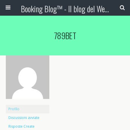
Booking Blog™ - Il blog del Web Marketing Turistico
789BET
Profilo
Discussioni avviate
Risposte Create