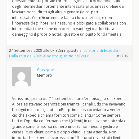
onestamente sul portale.rnrnrn”Le Agenzie ricordiamolo sono
degli intermediari fortemente interessate al business on-line da
lasciare pochi diritti agli altri in genere (le co-parti
interessate)”rnrnSicuramente fanno i loro interessi, e non
l’interesse degli hotel. Ma nessuno è obbligato a collaborare con
intermediari che ritiene non portino vantaggi o addirittura
danneggino il proprio hotel…questo è un punto fondamentale…
24 Settembre 2008 alle 07:32
in risposta a:
La storia di Expedia –
Dalla crisi del 2005 al vostro giudizio nel 2008
#17051
Giuseppe
Membro
Verissimo, prima dell’11 settembre non c’era bisogno di expedia.
Allora esistevano prenotazioni tramite i canali Gds che inviavano
fax ogni minuto agli hotel.rnPer prima cosa proviamo a vedere
ciò che expedia chiama fornitori come clienti.rnCome sempre i
fatti di Expedia confermano che i (clienti) in una azienda piccola o
grande sono la risorsa numero uno. Se non riesci a gestire e
curare i tuoi clienti prima o dopo chiudi la tua azienda. Non
importa che expedia lavorasse con 15 gruppi diversi, di clienti,