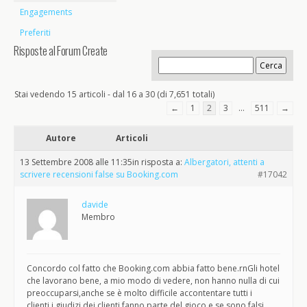
Engagements
Preferiti
Risposte al Forum Create
Stai vedendo 15 articoli - dal 16 a 30 (di 7,651 totali)
←
1
2
3
…
511
→
Autore
Articoli
13 Settembre 2008 alle 11:35
in risposta a:
Albergatori, attenti a
scrivere recensioni false su Booking.com
#17042
davide
Membro
Concordo col fatto che Booking.com abbia fatto bene.rnGli hotel
che lavorano bene, a mio modo di vedere, non hanno nulla di cui
preoccuparsi,anche se è molto difficile accontentare tutti i
clienti,i giudizi dei clienti fanno parte del gioco,e se sono falsi