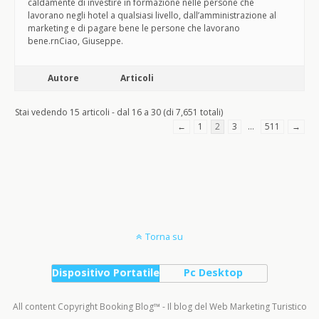
caldamente di investire in formazione nelle persone che
lavorano negli hotel a qualsiasi livello, dall’amministrazione al
marketing e di pagare bene le persone che lavorano
bene.rnCiao, Giuseppe.
Autore
Articoli
Stai vedendo 15 articoli - dal 16 a 30 (di 7,651 totali)
←
1
2
3
…
511
→
Torna su
Dispositivo Portatile
Pc Desktop
All content Copyright Booking Blog™ - Il blog del Web Marketing Turistico