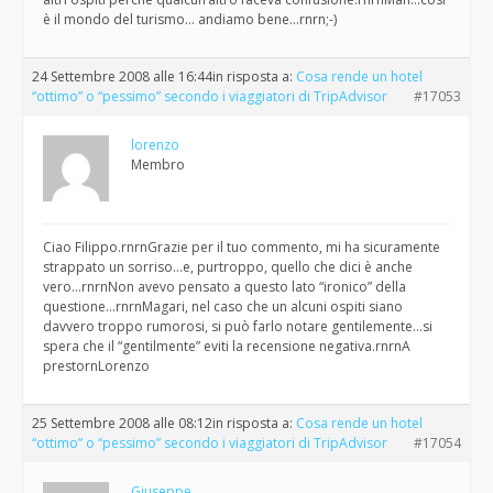
è il mondo del turismo… andiamo bene…rnrn;-)
24 Settembre 2008 alle 16:44
in risposta a:
Cosa rende un hotel
“ottimo” o “pessimo” secondo i viaggiatori di TripAdvisor
#17053
lorenzo
Membro
Ciao Filippo.rnrnGrazie per il tuo commento, mi ha sicuramente
strappato un sorriso…e, purtroppo, quello che dici è anche
vero…rnrnNon avevo pensato a questo lato “ironico” della
questione…rnrnMagari, nel caso che un alcuni ospiti siano
davvero troppo rumorosi, si può farlo notare gentilemente…si
spera che il “gentilmente” eviti la recensione negativa.rnrnA
prestornLorenzo
25 Settembre 2008 alle 08:12
in risposta a:
Cosa rende un hotel
“ottimo” o “pessimo” secondo i viaggiatori di TripAdvisor
#17054
Giuseppe