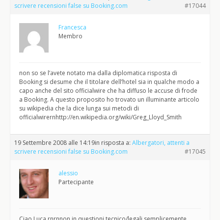
scrivere recensioni false su Booking.com
#17044
Francesca
Membro
non so se l’avete notato ma dalla diplomatica risposta di
Booking si desume che il titolare dell’hotel sia in qualche modo a
capo anche del sito officialwire che ha diffuso le accuse di frode
a Booking. A questo proposito ho trovato un illuminante articolo
su wikipedia che la dice lunga sui metodi di
officialwirernhttp://en.wikipedia.org/wiki/Greg_Lloyd_Smith
19 Settembre 2008 alle 14:19
in risposta a:
Albergatori, attenti a
scrivere recensioni false su Booking.com
#17045
alessio
Partecipante
Ciao Luca,rnrnnon in questioni tecnico/legali semplicemente