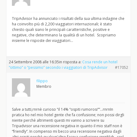
TripAdvisor ha annunciato i risultati della sua ultima indagine che
ha coinvolto più di 2,200 viaggiatori internazionali; è stato
chiesto quali siano le principali caratteristiche, positive e
negative, che determinano la qualità di un hotel. Scopriamo
insieme le risposte dei viaggiatori…
24 Settembre 2008 alle 16:35
in risposta a:
Cosa rende un hotel
“ottimo” o “pessimo” secondo i viaggiatori di TripAdvisor
#17052
filippo
Membro
Salve a tutti,rnrnè curioso “il 14% “ospiti rumorosi””…rnrnIn
pratica ho nel mio hotel gente che fa confusione; non possi dirgli
niente perchè altrimenti questi mi vanno a scrivere su
Tripadvisor una recensione negativa in quanto il mio staff non è
“friendly”. In compenso mi becco una recensione negativa dagli
altri ospiti perchè qualcun’altro faceva confusione.rnrnMah…così