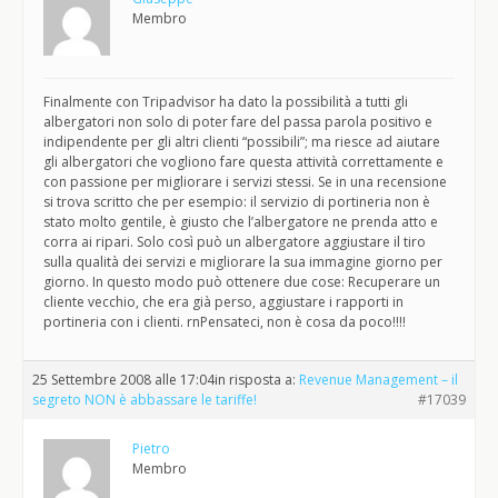
Membro
Finalmente con Tripadvisor ha dato la possibilità a tutti gli
albergatori non solo di poter fare del passa parola positivo e
indipendente per gli altri clienti “possibili”; ma riesce ad aiutare
gli albergatori che vogliono fare questa attività correttamente e
con passione per migliorare i servizi stessi. Se in una recensione
si trova scritto che per esempio: il servizio di portineria non è
stato molto gentile, è giusto che l’albergatore ne prenda atto e
corra ai ripari. Solo così può un albergatore aggiustare il tiro
sulla qualità dei servizi e migliorare la sua immagine giorno per
giorno. In questo modo può ottenere due cose: Recuperare un
cliente vecchio, che era già perso, aggiustare i rapporti in
portineria con i clienti. rnPensateci, non è cosa da poco!!!!
25 Settembre 2008 alle 17:04
in risposta a:
Revenue Management – il
segreto NON è abbassare le tariffe!
#17039
Pietro
Membro