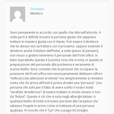
Giuseppe
Membro
Sono pienamente in accordo con quello che dite nell’articolo. A
volte però è difficile trovare la persone giuste che sappiano
trattare in maniera giusta con il cliente. Può essere il direttore
che lui stesso non sa trattare con il prossimo, oppure essendo il
direttore anche il titolare dell’hotel, a volte (pieno di pensieri),
non riesce a gestire nemmeno il personale del front office. In
Italia soprattutto questa è la prima cosa che si nota, in quanto la
preparazione del personale alla portineria è veramente di
scarso livello. Sono convinto che le persone che occupano la
posizione del front office non necessariamente debbano offrire
“mille piccole attenzioni al cliente” ma semplicemente si rendano
conto che chi arriva all’hotel è prima di tutto una “persona”. Una
persona che solo per il fatto di avere scelto il vostro hotel
“sarebbe desideroso” di essere trattato in modo umano e non
da “Robot”. Questo è ciò che si nota negli alberghi Italiani. A
qualsiasi livello di hotel si trovano persone alla reception che
salutano l’ospite in arrivo come si trattasse di una persona
qualsiasi. Vi ricordo che è “Lui” che vi paga.rnConsiglio