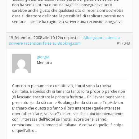
non ha senso, prima o poi ne paghi le conseguenze,però
sarebbe anche giusto che qualsiasi sito di recensioni dovrebbe
dare al direttore dell’hotel la possibilità di replicare,perchè non
sempre il cliente ha ragione,a scrivere una recensione negativa.
15 Settembre 2008 alle 10:12
in risposta a:
Albergatori, attenti a
scrivere recensioni false su Booking.com
#17043
giorgia
Membro
Concordo pienamente con ottavio, i furbi sono la rovina
dell'Italia. E spesso chi si lamenta tanto lo fa proprio perché non
gli lasciano esercitare la propria furbizia… Chi lavora bene viene
premiato sia da siti come Booking che da siti come TripAdvisor.
E' chiaro che questi siti fanno il loro interesse (quale interesse
dovrebbero fare, scusate?!). Interesse che coincide pienamente
con l'interesse dell'hotel se l'hotel lavora bene. Sennò,
cominciano i soliti lamenti all'italiana…è colpa di quello, è colpa
di quell'altro…