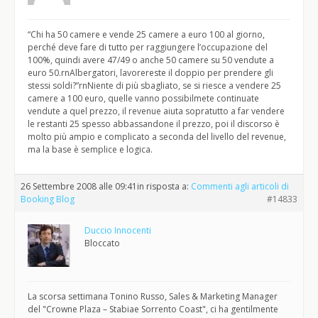
“Chi ha 50 camere e vende 25 camere a euro 100 al giorno,
perché deve fare di tutto per raggiungere l’occupazione del
100%, quindi avere 47/49 o anche 50 camere su 50 vendute a
euro 50.rnAlbergatori, lavorereste il doppio per prendere gli
stessi soldi?”rnNiente di più sbagliato, se si riesce a vendere 25
camere a 100 euro, quelle vanno possibilmete continuate
vendute a quel prezzo, il revenue aiuta sopratutto a far vendere
le restanti 25 spesso abbassandone il prezzo, poi il discorso è
molto più ampio e complicato a seconda del livello del revenue,
ma la base è semplice e logica.
26 Settembre 2008 alle 09:41
in risposta a:
Commenti agli articoli di
Booking Blog
#14833
Duccio Innocenti
Bloccato
La scorsa settimana Tonino Russo, Sales & Marketing Manager
del "Crowne Plaza – Stabiae Sorrento Coast", ci ha gentilmente