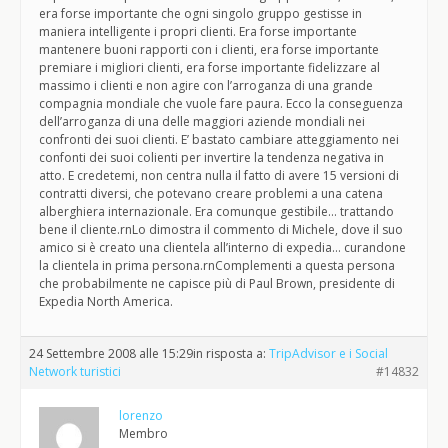
era forse importante che ogni singolo gruppo gestisse in
maniera intelligente i propri clienti. Era forse importante
mantenere buoni rapporti con i clienti, era forse importante
premiare i migliori clienti, era forse importante fidelizzare al
massimo i clienti e non agire con l’arroganza di una grande
compagnia mondiale che vuole fare paura. Ecco la conseguenza
dell’arroganza di una delle maggiori aziende mondiali nei
confronti dei suoi clienti. E’ bastato cambiare atteggiamento nei
confonti dei suoi colienti per invertire la tendenza negativa in
atto. E credetemi, non centra nulla il fatto di avere 15 versioni di
contratti diversi, che potevano creare problemi a una catena
alberghiera internazionale. Era comunque gestibile… trattando
bene il cliente.rnLo dimostra il commento di Michele, dove il suo
amico si è creato una clientela all’interno di expedia… curandone
la clientela in prima persona.rnComplementi a questa persona
che probabilmente ne capisce più di Paul Brown, presidente di
Expedia North America.
24 Settembre 2008 alle 15:29
in risposta a:
TripAdvisor e i Social
Network turistici
#14832
lorenzo
Membro