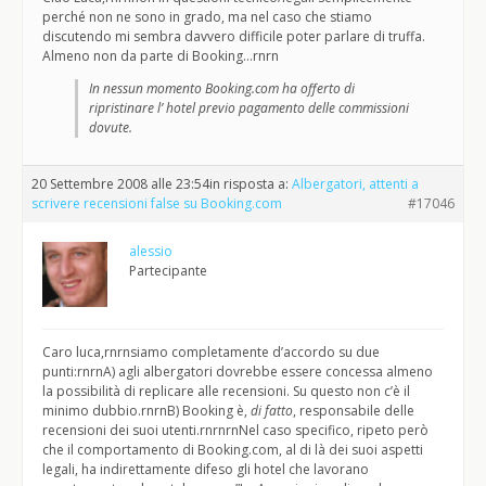
perché non ne sono in grado, ma nel caso che stiamo
discutendo mi sembra davvero difficile poter parlare di truffa.
Almeno non da parte di Booking…rnrn
In nessun momento Booking.com ha offerto di
ripristinare l’ hotel previo pagamento delle commissioni
dovute.
20 Settembre 2008 alle 23:54
in risposta a:
Albergatori, attenti a
scrivere recensioni false su Booking.com
#17046
alessio
Partecipante
Caro luca,rnrnsiamo completamente d’accordo su due
punti:rnrnA) agli albergatori dovrebbe essere concessa almeno
la possibilità di replicare alle recensioni. Su questo non c’è il
minimo dubbio.rnrnB) Booking è,
di fatto
, responsabile delle
recensioni dei suoi utenti.rnrnrnNel caso specifico, ripeto però
che il comportamento di Booking.com, al di là dei suoi aspetti
legali, ha indirettamente difeso gli hotel che lavorano