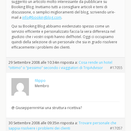
suggerito un articolo molto interessante da pubblicare su
Booking Blog. Invitiamo tutti a consigliare articoli e temi di
discussione, o semplici miglioramenti del blog, scrivendo un’e-
mail a
info@bookingblog.com
.
Qui su Booking Blog abbiamo evidenziato spesso come un
servizio efficiente e personalizzato faccia la vera differenza nel
giudizio che i vostri ospiti hanno dell’hotel. Oggi ci occupiamo
quindi della selezione di un personale che sia in grado risolvere
efficacemente i problemi dei clienti.
29 Settembre 2008 alle 10:34
in risposta a:
Cosa rende un hotel
“ottimo” o “pessimo” secondo i viaggiatori di TripAdvisor
#17055
filippo
Membro
@ GiuseppernrnHai una struttura ricettiva?
30 Settembre 2008 alle 09:35
in risposta a:
Trovare personale che
sappia risolvere i problemi dei clienti
#17057