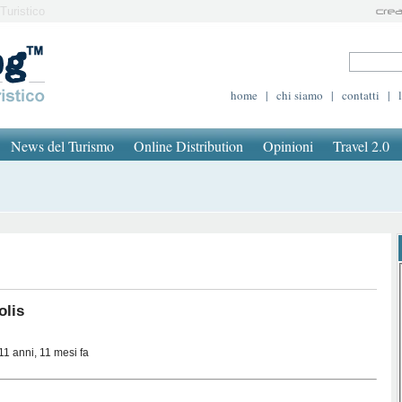
Turistico
home
|
chi siamo
|
contatti
|
News del Turismo
Online Distribution
Opinioni
Travel 2.0
lis
11 anni, 11 mesi fa