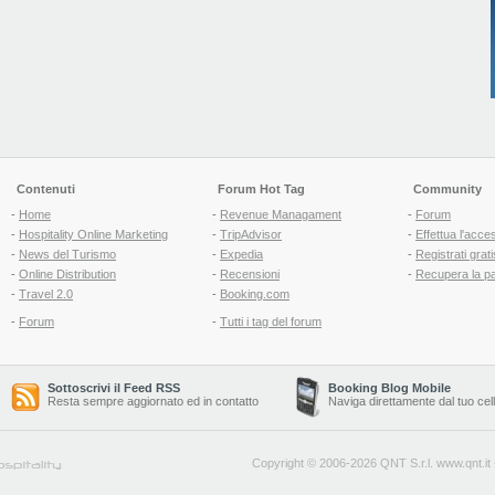
Contenuti
Forum Hot Tag
Community
-
Home
-
Revenue Managament
-
Forum
-
Hospitality Online Marketing
-
TripAdvisor
-
Effettua l'acce
-
News del Turismo
-
Expedia
-
Registrati grati
-
Online Distribution
-
Recensioni
-
Recupera la p
-
Travel 2.0
-
Booking.com
-
Forum
-
Tutti i tag del forum
Sottoscrivi il Feed RSS
Booking Blog Mobile
Resta sempre aggiornato ed in contatto
Naviga direttamente dal tuo cel
Copyright © 2006-2026 QNT S.r.l.
www.qnt.it