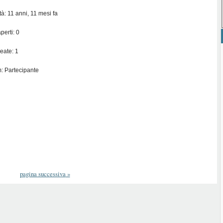
ità: 11 anni, 11 mesi fa
perti: 0
eate: 1
: Partecipante
pagina successiva
»