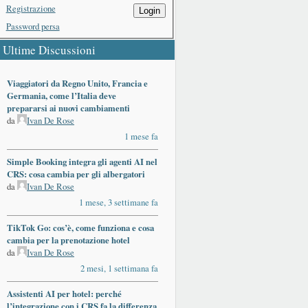
Registrazione
Login
Password persa
Ultime Discussioni
Viaggiatori da Regno Unito, Francia e
Germania, come l’Italia deve
prepararsi ai nuovi cambiamenti
da
Ivan De Rose
1 mese fa
Simple Booking integra gli agenti AI nel
CRS: cosa cambia per gli albergatori
da
Ivan De Rose
1 mese, 3 settimane fa
TikTok Go: cos’è, come funziona e cosa
cambia per la prenotazione hotel
da
Ivan De Rose
2 mesi, 1 settimana fa
Assistenti AI per hotel: perché
l’integrazione con i CRS fa la differenza