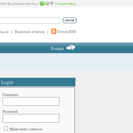
log-in
|
Registrati al forum
|
Forum RSS
Forum
Login
Username:
Password:
Mantienimi connesso