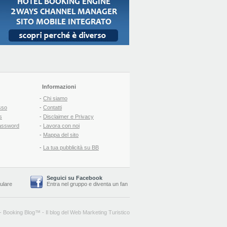
Informazioni
-
Chi siamo
sso
-
Contatti
s
-
Disclaimer e Privacy
assword
-
Lavora con noi
-
Mappa del sito
-
La tua pubblicità su BB
Seguici su Facebook
lulare
Entra nel gruppo
e
diventa un fan
-
Booking Blog
™ -
Il blog del Web Marketing Turistico