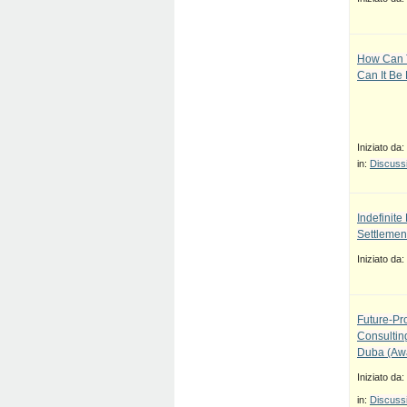
How Can T
Can It Be
Iniziato da:
in:
Discussi
Indefinit
Settlement
Iniziato da:
Future-Pr
Consulti
Duba (Awa
Iniziato da:
in:
Discussi