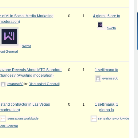
 of AI in Social Media Marketing
0
1
4 giorni, 5 ore fa
 moderation)
sweta
sweta
oni Generali
azone Reveals About MTG Standard
0
1
1 settimana fa
Changes? (Awaiting moderation)
evarose30
evarose30
in:
Discussioni Generali
 stand contractor in Las Vegas
0
1
1 settimana, 1
 moderation)
giorno fa
sensationsworldwide
sensationsworldwide
oni Generali