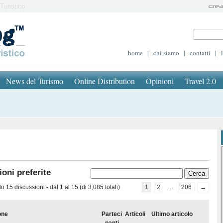
Turistico
home
|
chi siamo
|
contatti
|
News del Turismo
Online Distribution
Opinioni
Travel 2.0
oni preferite
 15 discussioni - dal 1 al 15 (di 3,085 totali)
1
2
…
206
→
one
Parteci
Articoli
Ultimo articolo