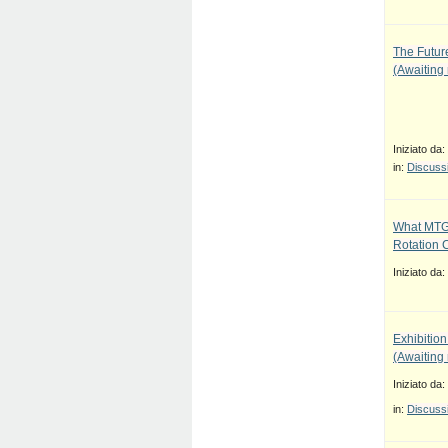
The Future
(Awaiting
Iniziato da:
in:
Discussi
What MTG
Rotation 
Iniziato da:
Exhibition
(Awaiting
Iniziato da:
in:
Discussi