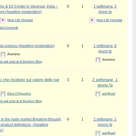
inic & IUI Center in Varanasi, India –
0
1
1 settimana, 3
ent (Awaiting moderation)
giorni fa
New Life Hospital
New Life Hospital
oni Generali
ata science (Awaiting moderation)
0
1
1 settimana, 6
giorni fa
Anonimo
Anonimo
 agli articoli di Booking Blog
i che incidono sul valore delle tue
1
1
2 settimane, 1
giorno fa
Elisa D’Agostino
askfjkasf
 agli articoli di Booking Blog
 in the male market Breaking through
0
1
2 settimane, 1
l product definitions, (Awaiting
giorno fa
n)
askfjkasf