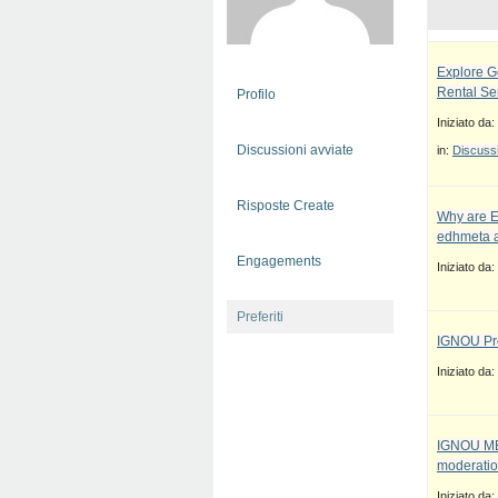
Explore G
Rental Se
Profilo
Iniziato da:
Discussioni avviate
in:
Discussi
Risposte Create
Why are E
edhmeta a
Engagements
Iniziato da:
Preferiti
IGNOU Pro
Iniziato da:
IGNOU MBA
moderatio
Iniziato da: