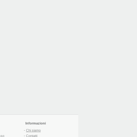
Informazioni
-
Chi siamo
sso
-
Contatti