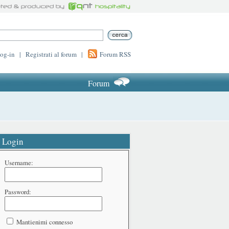
log-in
|
Registrati al forum
|
Forum RSS
Forum
Login
Username:
Password:
Mantienimi connesso