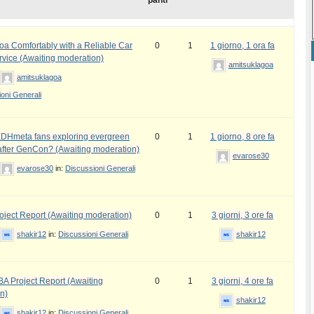
panti
oa Comfortably with a Reliable Car
0
1
1 giorno, 1 ora fa
rvice (Awaiting moderation)
amitsuklagoa
amitsuklagoa
oni Generali
DHmeta fans exploring evergreen
0
1
1 giorno, 8 ore fa
fter GenCon? (Awaiting moderation)
evarose30
evarose30
in:
Discussioni Generali
ject Report (Awaiting moderation)
0
1
3 giorni, 3 ore fa
shakir12
in:
Discussioni Generali
shakir12
 Project Report (Awaiting
0
1
3 giorni, 4 ore fa
n)
shakir12
shakir12
in:
Discussioni Generali