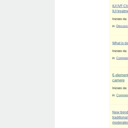
IUI IVF Cl
IUI treatm
Iniziato da:
in:
Discussi
What is d
Iniziato da:
in:
Commenti
6 element
camere
Iniziato da:
in:
Commenti
New trend
traditiona
moderatio