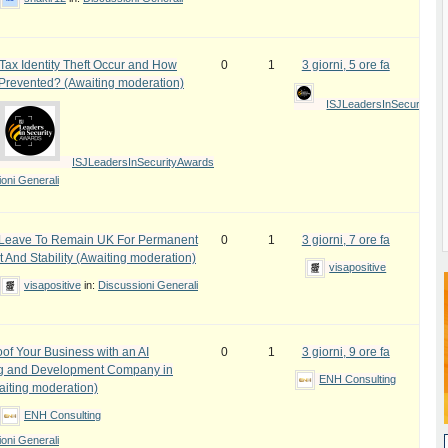
ax Identity Theft Occur and How
0
1
3 giorni, 5 ore fa
 Prevented? (Awaiting moderation)
ISJLeadersInSecurityAw
ISJLeadersInSecurityAwards
oni Generali
e Leave To Remain UK For Permanent
0
1
3 giorni, 7 ore fa
 And Stability (Awaiting moderation)
visapositive
visapositive
in:
Discussioni Generali
oof Your Business with an AI
0
1
3 giorni, 9 ore fa
ng and Development Company in
ENH Consulting
iting moderation)
ENH Consulting
oni Generali