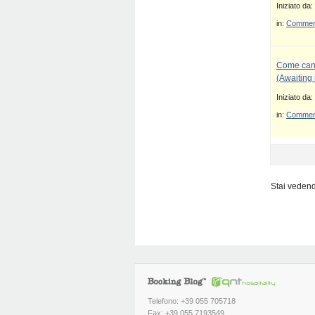
Iniziato da:
in:
Commenti
Come canc
(Awaiting
Iniziato da:
in:
Commenti
Stai vedendo
Telefono: +39 055 705718
Fax: +39 055 7193549