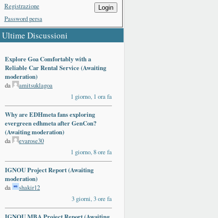
Registrazione
Login
Password persa
Ultime Discussioni
Explore Goa Comfortably with a
Reliable Car Rental Service (Awaiting
moderation)
da
amitsuklagoa
1 giorno, 1 ora fa
Why are EDHmeta fans exploring
evergreen edhmeta after GenCon?
(Awaiting moderation)
da
evarose30
1 giorno, 8 ore fa
IGNOU Project Report (Awaiting
moderation)
da
shakir12
3 giorni, 3 ore fa
IGNOU MBA Project Report (Awaiting