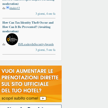
moderation)
da
shakir12
3 giorni, 4 ore fa
How Can Tax Identity Theft Occur and
ards
How Can It Be Prevented? (Awaiting
moderation)
da
ISJLeadersInSecurityAwards
3 giorni, 5 ore fa