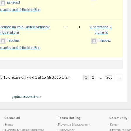
askfjkasf
 agli articoli di Booking Blog
ellare un volo United Airlines?
0
1
2 settimane, 2
 moderation)
giorni fa
Tripobuz
Tripobuz
 agli articoli di Booking Blog
 15 discussioni - dal 1 al 15 (di 3,085 totali)
1
2
…
206
→
pagina successiva
»
Contenuti
Forum Hot Tag
Community
-
Home
-
Revenue Managament
-
Forum
-
Hospitality Online Marketing
-
TripAdvisor
-
Effettua l'acce