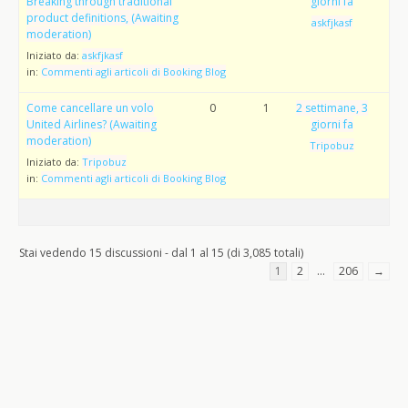
Breaking through traditional
giorni fa
product definitions, (Awaiting
askfjkasf
moderation)
Iniziato da:
askfjkasf
in:
Commenti agli articoli di Booking Blog
Come cancellare un volo
0
1
2 settimane, 3
United Airlines? (Awaiting
giorni fa
moderation)
Tripobuz
Iniziato da:
Tripobuz
in:
Commenti agli articoli di Booking Blog
Stai vedendo 15 discussioni - dal 1 al 15 (di 3,085 totali)
1
2
…
206
→