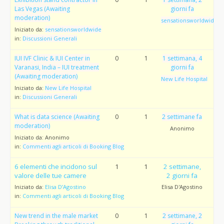
Las Vegas (Awaiting
giorni fa
moderation)
sensationsworldwide
Iniziato da:
sensationsworldwide
in:
Discussioni Generali
IUI IVF Clinic & IUI Center in
0
1
1 settimana, 4
Varanasi, India – IUI treatment
giorni fa
(Awaiting moderation)
New Life Hospital
Iniziato da:
New Life Hospital
in:
Discussioni Generali
What is data science (Awaiting
0
1
2 settimane fa
moderation)
Anonimo
Iniziato da:
Anonimo
in:
Commenti agli articoli di Booking Blog
6 elementi che incidono sul
1
1
2 settimane,
valore delle tue camere
2 giorni fa
Iniziato da:
Elisa D’Agostino
Elisa D'Agostino
in:
Commenti agli articoli di Booking Blog
New trend in the male market
0
1
2 settimane, 2