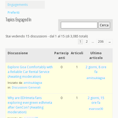
Engagements
Preferiti
Topics Engaged In
Stai vedendo 15 discussioni - dal 1 al 15 (di 3,085 totali)
1
2
…
206
→
Discussione
Partecip
Articoli
Ultimo
anti
articolo
Explore Goa Comfortably with
0
1
2 giorni, 8 ore
a Reliable Car Rental Service
fa
(Awaiting moderation)
amitsuklagoa
Iniziato da:
amitsuklagoa
in:
Discussioni Generali
Why are EDHmeta fans
0
1
2 giorni, 15
exploring evergreen edhmeta
ore fa
after GenCon? (Awaiting
evarose30
moderation)