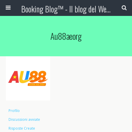
Booking Blog™ - Il blog del Web Marketing Turistico
Au88aeorg
Profilo
Discussioni avviate
Risposte Create