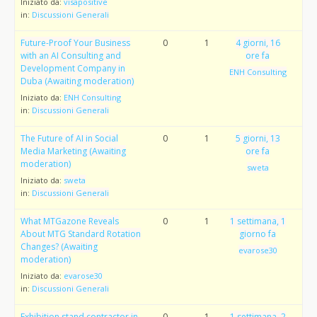
Iniziato da:
visapositive
in:
Discussioni Generali
Future-Proof Your Business
0
1
4 giorni, 16
with an AI Consulting and
ore fa
Development Company in
ENH Consulting
Duba (Awaiting moderation)
Iniziato da:
ENH Consulting
in:
Discussioni Generali
The Future of AI in Social
0
1
5 giorni, 13
Media Marketing (Awaiting
ore fa
moderation)
sweta
Iniziato da:
sweta
in:
Discussioni Generali
What MTGazone Reveals
0
1
1 settimana, 1
About MTG Standard Rotation
giorno fa
Changes? (Awaiting
evarose30
moderation)
Iniziato da:
evarose30
in:
Discussioni Generali
Exhibition stand contractor in
0
1
1 settimana, 2