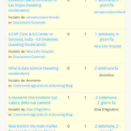
Las Vegas (Awaiting
giorni fa
moderation)
sensationsworldwide
Iniziato da:
sensationsworldwide
in:
Discussioni Generali
IUI IVF Clinic & IUI Center in
0
1
1 settimana, 4
Varanasi, India – IUI treatment
giorni fa
(Awaiting moderation)
New Life Hospital
Iniziato da:
New Life Hospital
in:
Discussioni Generali
What is data science (Awaiting
0
1
2 settimane fa
moderation)
Anonimo
Iniziato da:
Anonimo
in:
Commenti agli articoli di Booking Blog
6 elementi che incidono sul
1
1
2 settimane,
valore delle tue camere
2 giorni fa
Iniziato da:
Elisa D’Agostino
Elisa D'Agostino
in:
Commenti agli articoli di Booking Blog
New trend in the male market
0
1
2 settimane, 2