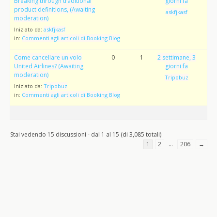
Breaking through traditional
giorni fa
product definitions, (Awaiting
askfjkasf
moderation)
Iniziato da:
askfjkasf
in:
Commenti agli articoli di Booking Blog
Come cancellare un volo
0
1
2 settimane, 3
United Airlines? (Awaiting
giorni fa
moderation)
Tripobuz
Iniziato da:
Tripobuz
in:
Commenti agli articoli di Booking Blog
Stai vedendo 15 discussioni - dal 1 al 15 (di 3,085 totali)
1
2
…
206
→