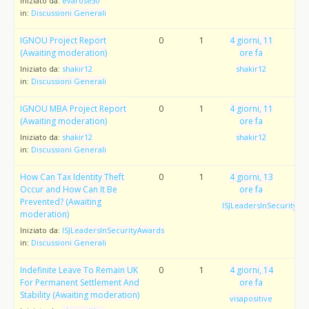
Iniziato da:
evarose30
in:
Discussioni Generali
IGNOU Project Report
0
1
4 giorni, 11
(Awaiting moderation)
ore fa
Iniziato da:
shakir12
shakir12
in:
Discussioni Generali
IGNOU MBA Project Report
0
1
4 giorni, 11
(Awaiting moderation)
ore fa
Iniziato da:
shakir12
shakir12
in:
Discussioni Generali
How Can Tax Identity Theft
0
1
4 giorni, 13
Occur and How Can It Be
ore fa
Prevented? (Awaiting
ISJLeadersInSecurityAw
moderation)
Iniziato da:
ISJLeadersInSecurityAwards
in:
Discussioni Generali
Indefinite Leave To Remain UK
0
1
4 giorni, 14
For Permanent Settlement And
ore fa
Stability (Awaiting moderation)
visapositive