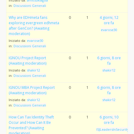
Iniziato da:
amitsuklagoa
in:
Discussioni Generali
Why are EDHmeta fans
0
1
4 giorni, 12
exploring evergreen edhmeta
ore fa
after GenCon? (Awaiting
evarose30
moderation)
Iniziato da:
evarose30
in:
Discussioni Generali
IGNOU Project Report
0
1
6 giorni, 8 ore
(Awaiting moderation)
fa
Iniziato da:
shakir12
shakir12
in:
Discussioni Generali
IGNOU MBA Project Report
0
1
6 giorni, 8 ore
(Awaiting moderation)
fa
Iniziato da:
shakir12
shakir12
in:
Discussioni Generali
How Can Tax Identity Theft
0
1
6 giorni, 10
Occur and How Can It Be
ore fa
Prevented? (Awaiting
ISJLeadersInSecurityAw
moderation)