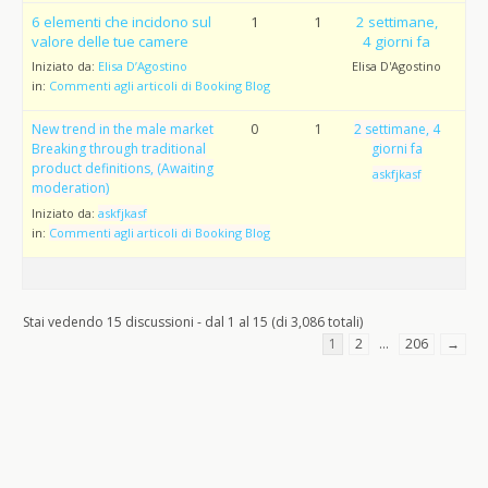
6 elementi che incidono sul
1
1
2 settimane,
valore delle tue camere
4 giorni fa
Iniziato da:
Elisa D’Agostino
Elisa D'Agostino
in:
Commenti agli articoli di Booking Blog
New trend in the male market
0
1
2 settimane, 4
Breaking through traditional
giorni fa
product definitions, (Awaiting
askfjkasf
moderation)
Iniziato da:
askfjkasf
in:
Commenti agli articoli di Booking Blog
Stai vedendo 15 discussioni - dal 1 al 15 (di 3,086 totali)
1
2
…
206
→