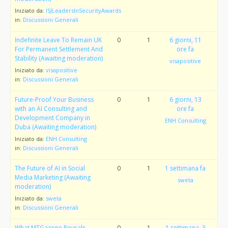
Iniziato da:
ISJLeadersInSecurityAwards
in:
Discussioni Generali
Indefinite Leave To Remain UK
0
1
6 giorni, 11
For Permanent Settlement And
ore fa
Stability (Awaiting moderation)
visapositive
Iniziato da:
visapositive
in:
Discussioni Generali
Future-Proof Your Business
0
1
6 giorni, 13
with an AI Consulting and
ore fa
Development Company in
ENH Consulting
Duba (Awaiting moderation)
Iniziato da:
ENH Consulting
in:
Discussioni Generali
The Future of AI in Social
0
1
1 settimana fa
Media Marketing (Awaiting
sweta
moderation)
Iniziato da:
sweta
in:
Discussioni Generali
What MTGazone Reveals
0
1
1 settimana, 3