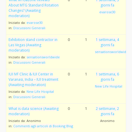
About MTG Standard Rotation
giorni fa
Changes? (Awaiting
evarose30
moderation)
Iniziato da:
evarose30
in:
Discussioni Generali
Exhibition stand contractor in
0
1
1 settimana, 4
Las Vegas (Awaiting
giorni fa
moderation)
sensationsworldwide
Iniziato da:
sensationsworldwide
in:
Discussioni Generali
IUI IVF Clinic & IUI Center in
0
1
1 settimana, 6
Varanasi, India – IUI treatment
giorni fa
(Awaiting moderation)
New Life Hospital
Iniziato da:
New Life Hospital
in:
Discussioni Generali
What is data science (Awaiting
0
1
2 settimane, 2
moderation)
giorni fa
Iniziato da:
Anonimo
Anonimo
in:
Commenti agli articoli di Booking Blog