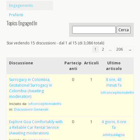
Engagements
Preferiti
Topics Engaged In
Stai vedendo 15 discussioni - dal 1 al 15 (di 3,086 totali)
1
2
…
206
→
Discussione
Partecip
Articoli
Ultimo
anti
articolo
Surrogacy in Colombia,
0
1
8 ore, 43
Gestational Surrogacy in
minuti fa
Colombia (Awaiting
ivfconceptionsdelhi
moderation)
Iniziato da:
ivfconceptionsdelhi
in:
Discussioni Generali
Explore Goa Comfortably with
0
1
4 giorni, 6 ore
a Reliable Car Rental Service
fa
(Awaiting moderation)
amitsuklagoa