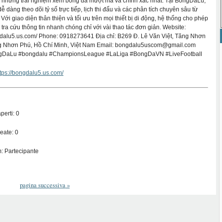
 những trải nghiệm xem bóng đá mượt mà và chính xác nhất. Tại BongDaLu,
ễ dàng theo dõi tỷ số trực tiếp, lịch thi đấu và các phân tích chuyên sâu từ
Với giao diện thân thiện và tối ưu trên mọi thiết bị di động, hệ thống cho phép
tra cứu thông tin nhanh chóng chỉ với vài thao tác đơn giản. Website:
gdalu5.us.com/ Phone: 0918273641 Địa chỉ: B269 Đ. Lê Văn Việt, Tăng Nhơn
g Nhơn Phú, Hồ Chí Minh, Việt Nam Email: bongdalu5uscom@gmail.com
gDaLu #bongdalu #ChampionsLeague #LaLiga #BongDaVN #LiveFootball
ttps://bongdalu5.us.com/
perti: 0
eate: 0
: Partecipante
pagina successiva
»