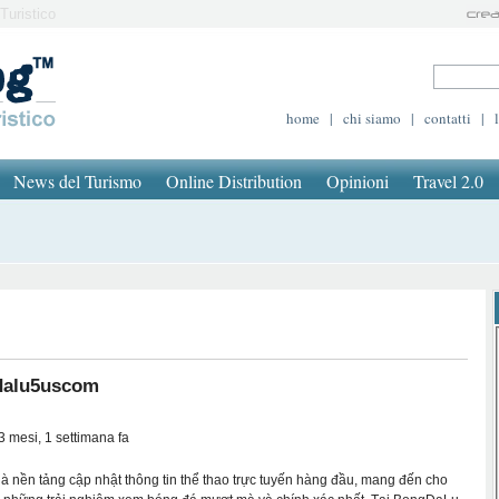
Turistico
home
|
chi siamo
|
contatti
|
News del Turismo
Online Distribution
Opinioni
Travel 2.0
alu5uscom
3 mesi, 1 settimana fa
 nền tảng cập nhật thông tin thể thao trực tuyến hàng đầu, mang đến cho