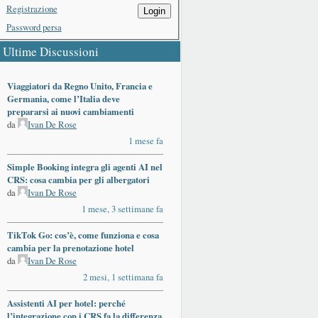
Registrazione
Login
Password persa
Ultime Discussioni
Viaggiatori da Regno Unito, Francia e
Germania, come l’Italia deve
prepararsi ai nuovi cambiamenti
da
Ivan De Rose
1 mese fa
Simple Booking integra gli agenti AI nel
CRS: cosa cambia per gli albergatori
da
Ivan De Rose
1 mese, 3 settimane fa
TikTok Go: cos’è, come funziona e cosa
cambia per la prenotazione hotel
da
Ivan De Rose
2 mesi, 1 settimana fa
Assistenti AI per hotel: perché
l’integrazione con i CRS fa la differenza