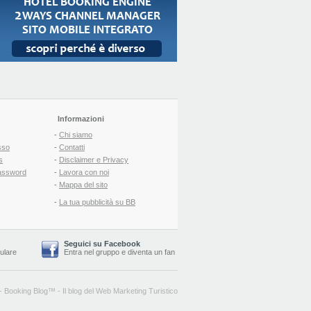
Informazioni
-
Chi siamo
sso
-
Contatti
s
-
Disclaimer e Privacy
assword
-
Lavora con noi
-
Mappa del sito
-
La tua pubblicità su BB
Seguici su Facebook
lulare
Entra nel gruppo
e
diventa un fan
-
Booking Blog
™ -
Il blog del Web Marketing Turistico