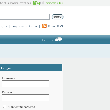
log-in
|
Registrati al forum
|
Forum RSS
Forum
Login
Username:
Password:
Mantienimi connesso