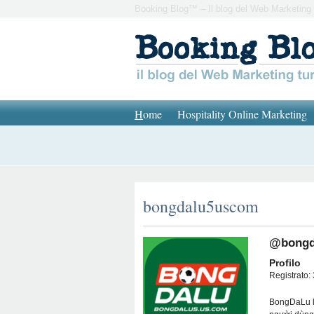
Booking Blog™ – Il blog del Web Marketing 
H
ome
Hospitality Online Marketing
bongdalu5uscom
@bongd
Profilo
Registrato: 
BongDaLu là