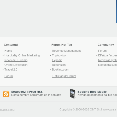
Contenuti
Forum Hot Tag
Community
-
Home
-
Revenue Managament
-
Forum
-
Hospitality Online Marketing
-
TripAdvisor
-
Effettua l'acce
-
News del Turismo
-
Expedia
-
Registrati grati
-
Online Distribution
-
Recensioni
-
Recupera la p
-
Travel 2.0
-
Booking.com
-
Forum
-
Tutti i tag del forum
Sottoscrivi il Feed RSS
Booking Blog Mobile
Resta sempre aggiornato ed in contatto
Naviga direttamente dal tuo cel
Copyright © 2006-2026 QNT S.r.l.
www.qnt.it