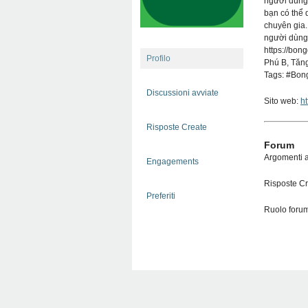
người dùng
bạn có thể d
chuyên gia. 
người dùng 
https://bon
Profilo
Phú B, Tăn
Tags: #Bon
Discussioni avviate
Sito web:
h
Risposte Create
Forum
Argomenti a
Engagements
Risposte Cr
Preferiti
Ruolo forum