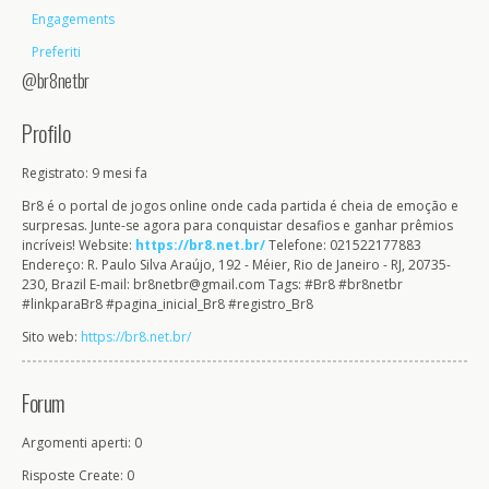
Engagements
Preferiti
@br8netbr
Profilo
Registrato: 9 mesi fa
Br8 é o portal de jogos online onde cada partida é cheia de emoção e
surpresas. Junte-se agora para conquistar desafios e ganhar prêmios
incríveis! Website:
https://br8.net.br/
Telefone: 021522177883
Endereço: R. Paulo Silva Araújo, 192 - Méier, Rio de Janeiro - RJ, 20735-
230, Brazil E-mail: br8netbr@gmail.com Tags: #Br8 #br8netbr
#linkparaBr8 #pagina_inicial_Br8 #registro_Br8
Sito web:
https://br8.net.br/
Forum
Argomenti aperti: 0
Risposte Create: 0