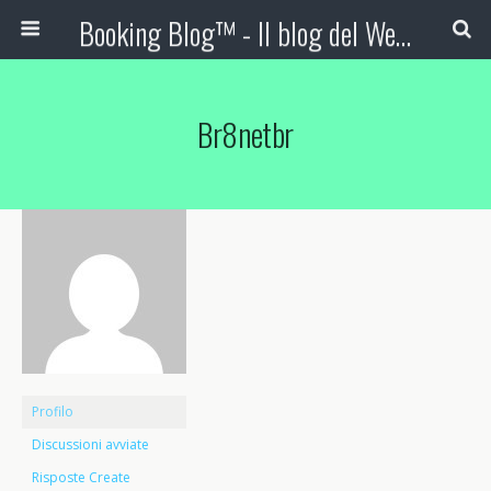
Booking Blog™ - Il blog del Web Marketing Turistico
Br8netbr
Profilo
Discussioni avviate
Risposte Create